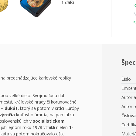
1 ďalší
R
M
S
Špec
na predchádzajúce karlovské repliky
Číslo
Emiten
bou veľké dielo. Svojmu ľudu dal
Autor 
 mestá, kráľovské hrady či korunovačné
Autor r
 – dukát,
ktorý sa potom v srdci Európy
 výročia
kráľovho úmrtia, na pamiatku
Číslova
oslovenskú ich v
socialistickom
Certifik
jubilejnom roku 1978 vznikli nielen
1-
dukáta sa potom pokračovalo ešte
Materiá