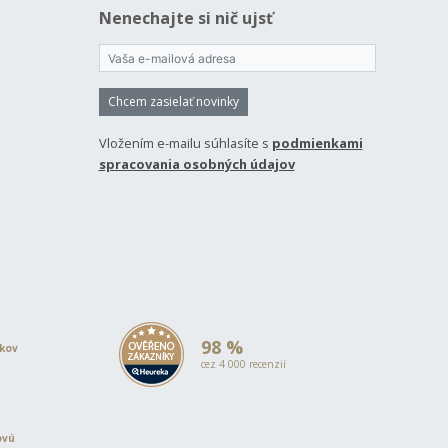
Nenechajte si nič ujsť
Chcem zasielať novinky
Vložením e-mailu súhlasíte s
podmienkami
spracovania osobných údajov
98 %
okov
cez 4 000 recenzií
ovú