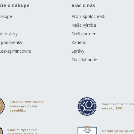
cie o nákupe
Viac o nás
nákupe
Profil spoločnosti
Naša výroba
ie otázky
Naši partneri
 podmienky
Kariéra
Českej mincovne
Správy
Na stiahnutie
Od roku 1993 razíme
Sme s vami už 30 r
mince pre Českú
od roku 1993
republiku
S našimi výrobkami
Garantujeme špičk