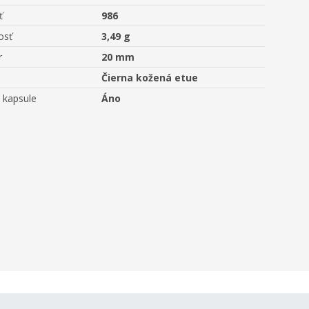
ť
986
osť
3,49 g
r
20 mm
Čierna kožená etue
 kapsule
Áno