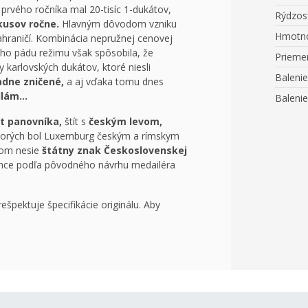
prvého ročníka mal 20-tisíc 1-dukátov,
Rýdzos
 kusov ročne.
Hlavným dôvodom vzniku
Hmotn
zahraničí. Kombinácia nepružnej cenovej
ného pádu režimu však spôsobila, že
Prieme
 karlovských dukátov, ktoré niesli
Balenie
adne zničené,
a aj vďaka tomu dnes
dlám…
Balenie
t panovníka,
štít s
českým levom,
torých bol Luxemburg českým a rímskym
tom nesie
štátny znak Československej
ince podľa pôvodného návrhu medailéra
ešpektuje špecifikácie originálu. Aby