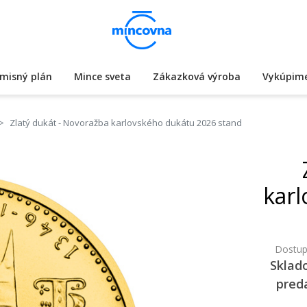
misný plán
Mince sveta
Zákazková výroba
Vykúpime
Zlatý dukát - Novoražba karlovského dukátu 2026 stand
karl
Dostup
Sklad
pred