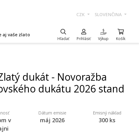
CZK
SLOVENČINA
 aj vaše zlato
Hľadať
Prihlásiť
Výkup
Košík
Zlatý dukát - Novoražba
ovského dukátu 2026 stand
nosť
Dátum emisie
Emisný náklad
om v
máj 2026
300 ks
ajni