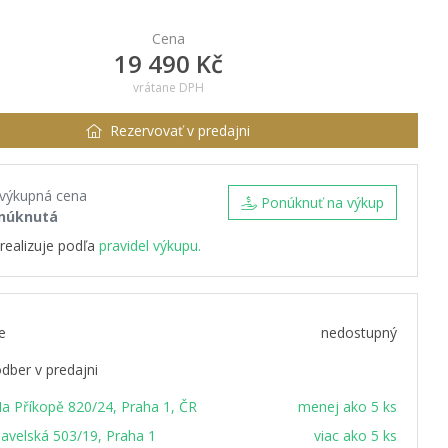
Cena
19 490 Kč
vrátane DPH
Rezervovať v predajni
 výkupná cena
Ponúknuť na výkup
núknutá
realizuje podľa
pravidel výkupu.
e
nedostupný
dber v predajni
a Příkopě 820/24, Praha 1, ČR
menej ako 5 ks
avelská 503/19, Praha 1
viac ako 5 ks