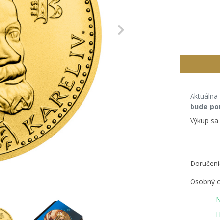
Next
Aktuálna
bude po
Výkup sa 
Doručeni
Osobný o
N
H