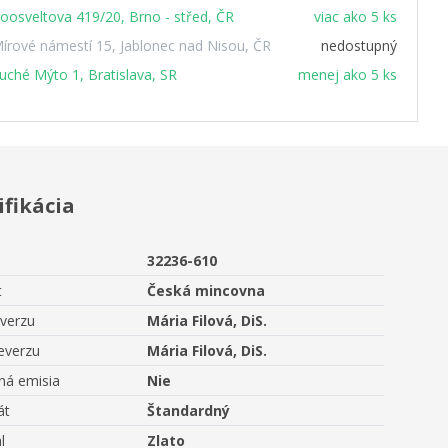
oosveltova 419/20, Brno - střed, ČR
viac ako 5 ks
írové námestí 15, Jablonec nad Nisou, ČR
nedostupný
uché Mýto 1, Bratislava, SR
menej ako 5 ks
ifikácia
32236-610
t
Česká mincovna
averzu
Mária Filová, DiS.
everzu
Mária Filová, DiS.
ná emisia
Nie
át
Štandardný
l
Zlato