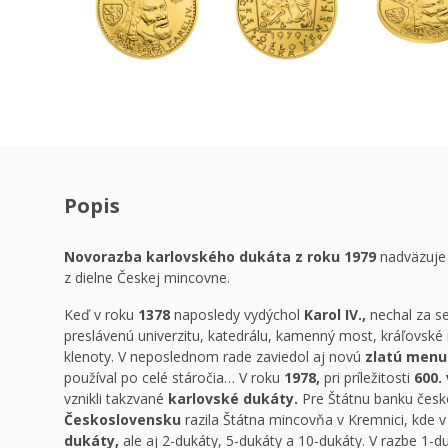
Popis
Novorazba karlovského dukáta z roku 1979
nadväzuje 
z dielne Českej mincovne.
Keď v roku
1378
naposledy vydýchol
Karol IV.,
nechal za se
preslávenú univerzitu, katedrálu, kamenný most, kráľovské
klenoty. V neposlednom rade zaviedol aj novú
zlatú menu
používal po celé stáročia… V roku
1978,
pri príležitosti
600.
vznikli takzvané
karlovské dukáty.
Pre Štátnu banku česk
Československu
razila Štátna mincovňa v Kremnici, kde v 
dukáty,
ale aj 2-dukáty, 5-dukáty a 10-dukáty. V razbe 1-