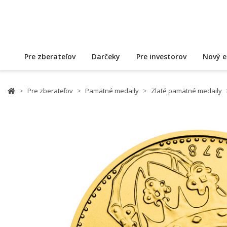
Pre zberateľov
Darčeky
Pre investorov
Nový e
Pre zberateľov
Pamätné medaily
Zlaté pamätné medaily