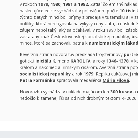
v rokoch
1979, 1980, 1981 a 1982.
Zatiaľ čo emisný náklad 
nasledujúce edície vychádzali v polovičnom počte
10 tisíc
týchto zlatých mincí boli príjmy z predaja v tuzemsku aj v 
politiky, ktorá nereagovala na výkyvy ceny zlata, a násled
záujem nebol taký, aký sa očakával. V roku 1997 boli zásoby
zastaraný znak Československej socialistickej republiky,
úr
mince, ktoré sa zachovali, patria k
numizmatickým láka
Reverzná strana novorazby predkladá trojštvrtinový
portré
gotickú
iniciálu K,
meno
KAROL IV.
a roky
1346–1378,
v k
kráľom a nakoniec aj rímskym cisárom. Averzná strana po
socialistickej republiky
a rok
1979.
Repliku dukátovej m
Petra Formánka
spracovala medailérka
Mária Filová
.
Novorazba vychádza v náklade majúcom len
300 kusov
a r
nedošlo k zámene, líši sa od nich drobným textom R–2026.