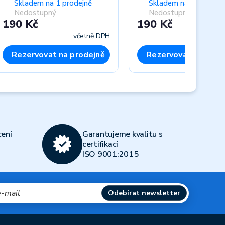
Skladem na 1 prodejně
Skladem na 1 prodejn
Nedostupný
Nedostupný
190 Kč
190 Kč
včetně DPH
včet
Rezervovat na prodejně
Rezervovat na prod
Next
ení
Garantujeme kvalitu s
certifikací
ISO 9001:2015
Odebírat newsletter