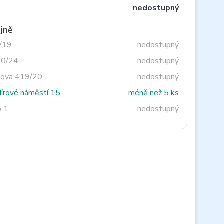
nedostupný
jně
3/19
nedostupný
20/24
nedostupný
tova 419/20
nedostupný
Mírové náměstí 15
méně než 5 ks
o 1
nedostupný