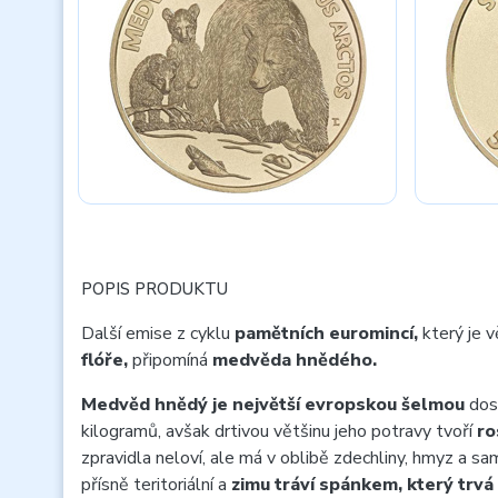
POPIS PRODUKTU
Další emise z cyklu
pamětních euromincí,
který je 
flóře,
připomíná
medvěda hnědého.
Medvěd hnědý je největší evropskou šelmou
dosa
kilogramů, avšak drtivou většinu jeho potravy tvoří
ro
zpravidla neloví, ale má v oblibě zdechliny, hmyz a 
přísně teritoriální a
zimu tráví spánkem, který trvá 