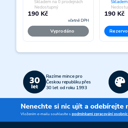
Skladem na 0 prodejnách
Skladem 
Nedostupný
Nedostu
190 Kč
190 Kč
včetně DPH
Vyprodáno
Rezervo
Previous
Razíme mince pro
Českou republiku přes
30 let od roku 1993
Nenechte si nic ujít a odebírejte
Vložením e-mailu souhlasíte s
podmínkami zpracování osobníc