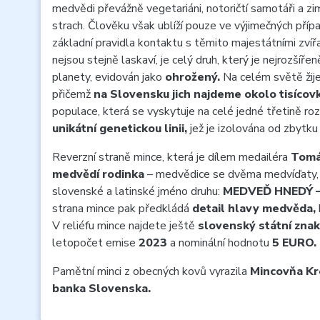
medvědi převážně vegetariáni, notoričtí samotáři a zimn
strach. Člověku však ublíží pouze ve výjimečných příp
základní pravidla kontaktu s těmito majestátními zví
nejsou stejně laskaví, je celý druh, který je nejrozší
planety, evidován jako
ohrožený.
Na celém světě žij
přičemž
na Slovensku jich najdeme okolo tisícovk
populace, která se vyskytuje na celé jedné třetině ro
unikátní genetickou linii,
jež je izolována od zbytk
Reverzní straně mince, která je dílem medailéra
Tomá
medvědí rodinka
– medvědice se dvěma medvíďaty, kt
slovenské a latinské jméno druhu:
MEDVEĎ HNEDÝ 
strana mince pak předkládá
detail hlavy medvěda,
V reliéfu mince najdete ještě
slovenský státní znak
letopočet emise
2023
a nominální hodnotu
5 EURO.
Pamětní minci z obecných kovů vyrazila
Mincovňa Kr
banka Slovenska.