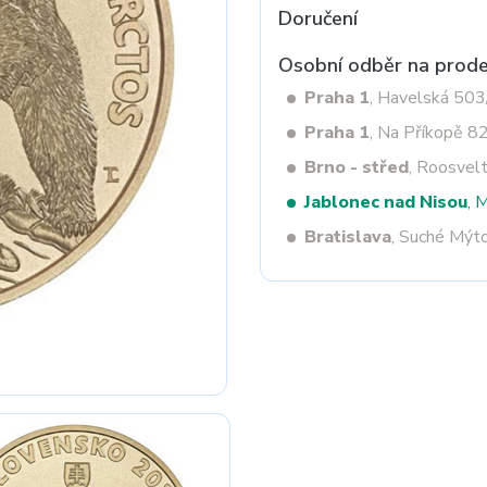
Doručení
Osobní odběr na prode
Next
Praha 1
, Havelská 50
Praha 1
, Na Příkopě 8
Brno - střed
, Roosvel
Jablonec nad Nisou
, 
Bratislava
, Suché Mýt