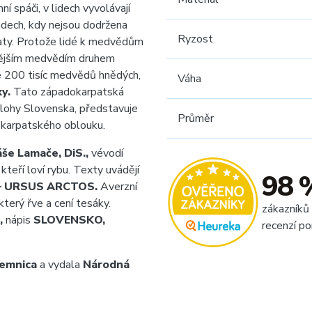
í spáči, v lidech vyvolávají
adech, kdy nejsou dodržena
Ryzost
řaty. Protože lidé k medvědům
řenějším medvědím druhem
e 200 tisíc medvědů hnědých,
Váha
y.
Tato západokarpatská
zlohy Slovenska, představuje
Průměr
u karpatského oblouku.
še Lamače, DiS.,
vévodí
eří loví rybu. Texty uvádějí
98 
– URSUS ARCTOS.
Averzní
který řve a cení tesáky.
zákazníků
,
nápis
SLOVENSKO,
recenzí po
emnica
a vydala
Národná