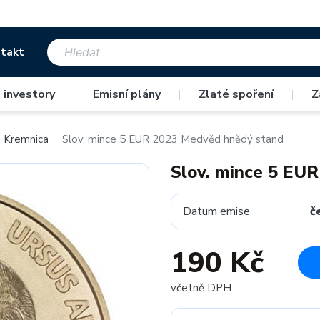
takt
 investory
|
Emisní plány
|
Zlaté spoření
|
Z
 Kremnica
Slov. mince 5 EUR 2023 Medvěd hnědý stand
Slov. mince 5 EU
Datum emise
č
190 Kč
včetně DPH