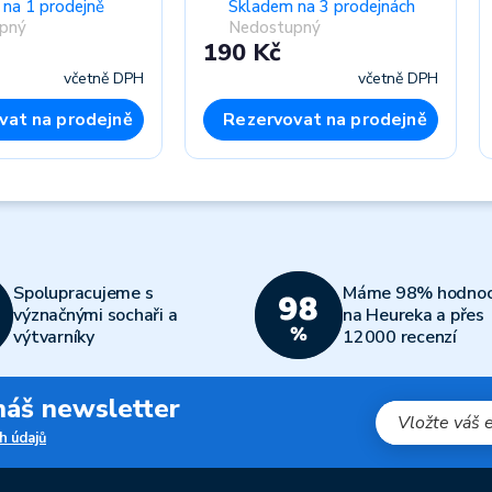
na 1 prodejně
Skladem na 3 prodejnách
pný
Nedostupný
190 Kč
včetně DPH
včetně DPH
vat na prodejně
Rezervovat na prodejně
Spolupracujeme s
Máme 98% hodnoc
význačnými sochaři a
na Heureka a přes
výtvarníky
12000 recenzí
 náš newsletter
h údajů