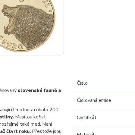
Číslo
věnovaný
slovenské fauně a
Číslovaná emise
hující hmotnosti okolo 200
stliny.
Masitou kořist
Certifikát
samozřejmě také med. Není
až čtvrt roku.
Přestože jsou
Materiál