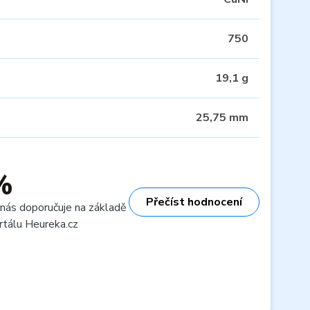
750
19,1 g
25,75 mm
%
Přečíst hodnocení
 nás doporučuje na základě
rtálu Heureka.cz