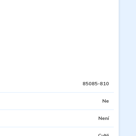
85085-810
Ne
Není
CuNi