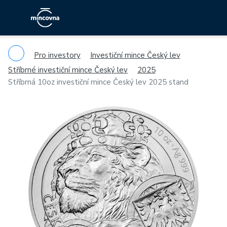
Pro investory
Investiční mince Český lev
Stříbrné investiční mince Český lev
2025
Stříbrná 10oz investiční mince Český lev 2025 stand
Previous
Ne