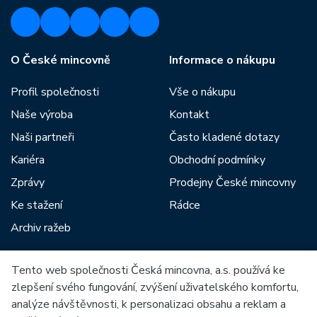
O České mincovně
Informace o nákupu
Profil společnosti
Vše o nákupu
Naše výroba
Kontakt
Naši partneři
Často kladené dotazy
Kariéra
Obchodní podmínky
Zprávy
Prodejny České mincovny
Ke stažení
Rádce
Archiv ražeb
Tento web společnosti Česká mincovna, a.s. používá ke
Mezi naše partnery patří:
zlepšení svého fungování, zvýšení uživatelského komfortu,
analýze návštěvnosti, k personalizaci obsahu a reklam a