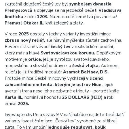
skutečně doložený český lev byl
symbolem dynastie
Přemyslovců
a objevuje se na jezdecké pečeti
Vladislava
Jindřicha
z roku
1203.
Na znak celé země lva povznesl až
Přemysl Otakar II.,
král železný a zlatý.
V roce
2025
dostaly všechny varianty investiční mince
zbrusu nový reliéf,
ale hlavní myšlenka zůstala zachována.
Reverzní straně vévodí
český lev
v realistickém podání,
který má na hlavě
Svatováclavskou korunu.
Doplňkovým
motivem je
orlice,
jež je syntézou svatováclavského,
moravského a slezského dravce, a
česká vlajka.
Autorem
reliéfu je již tradičně medailér
Asamat Baltaev, DiS.
Protože mince České mincovny vycházejí
v licenci
zahraničního emitenta, kterým je ostrov Niue,
jejich
averzní strana nese jeho nezbytné atributy – portrét krále
Karla III.,
nominální hodnotu
25 DOLLARS
(NZD) a rok
emise
2025.
Investujte chytře a stylově! V naší nabídce najdete také další
varianty investiční mince „Český lev“ vyrobené ze stříbra i
zlata. To vám umožní
jednoduše regulovat, kolik