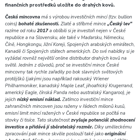
finančních prostředků uložíte do drahých kovů.
Česká mincovna
má s výrobou investičních mincí (tzv. bullion
coins)
bohaté zkušenosti.
Zlaté a stříbrné mince
„Český lev“
razíme od roku
2017
a oblíbili si je investoři nejen v České
republice a na Slovensku, ale také v Maďarsku, Německu,
Číně, Hongkongu, Jižní Koreji, Spojených arabských emirátech,
Kanadě či Spojených státech amerických. Do své nabídky si je
vyžádal rovněž největší online distributor drahých kovů na
světě. Jedním z důvodů, proč se investiční mince České
mincovny tak rychle zařadily po bok slavných světových
protějšků (jakými jsou například rakouský Wiener
Philharmoniker, kanadský Maple Leaf, jihoafrický Krugerrand,
americký Eagle, čínská Panda nebo australský Kangaroo), je
jejich
nízký emisní náklad.
Zatímco investiční mince
zahraničních mincoven jsou raženy v řádech milionů kusů,
emisní limit mincí ražených v České republice se počítá na
stovky či tisíce. Tato skutečnost
zvyšuje potenciál zhodnocení
investice a přidává jí sběratelský rozměr.
Díky uměleckému
zpracování pak mince skvěle poslouží také jako
originální