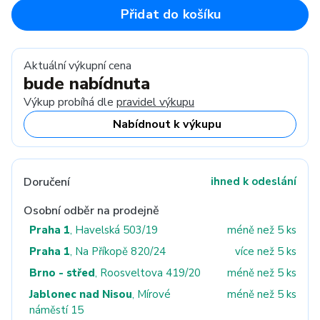
Přidat do košíku
Aktuální výkupní cena
bude nabídnuta
Výkup probíhá dle
pravidel výkupu
Nabídnout k výkupu
Doručení
ihned k odeslání
Osobní odběr na prodejně
Praha 1
, Havelská 503/19
méně než 5 ks
Praha 1
, Na Příkopě 820/24
více než 5 ks
Brno - střed
, Roosveltova 419/20
méně než 5 ks
Jablonec nad Nisou
, Mírové
méně než 5 ks
náměstí 15