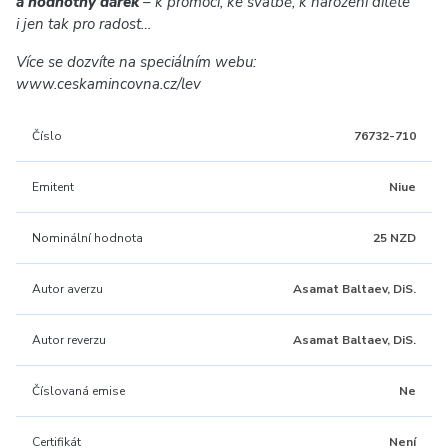
a hodnotný dárek
– k promoci, ke svatbě, k narození dítěte
i jen tak pro radost…
Více se dozvíte na speciálním webu:
www.ceskamincovna.cz/lev
Číslo
76732-710
Emitent
Niue
Nominální hodnota
25 NZD
Autor averzu
Asamat Baltaev, DiS.
Autor reverzu
Asamat Baltaev, DiS.
Číslovaná emise
Ne
Certifikát
Není