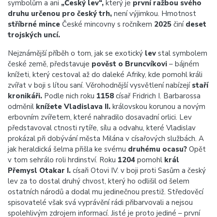
symbolům a ani
„Český lev“,
který je
první ražbou svého
druhu určenou pro český trh,
není výjimkou. Hmotnost
stříbrné mince
České mincovny s ročníkem
2025
činí
deset
trojských uncí.
Nejznámější příběh o tom, jak se exotický
lev
stal symbolem
české země, představuje
pověst o Bruncvíkovi
– bájném
knížeti, který cestoval až do daleké Afriky, kde pomohl králi
zvířat v boji s lítou saní. Věrohodnější vysvětlení nabízejí
staří
kronikáři.
Podle nich roku
1158
císař Fridrich I. Barbarossa
odměnil
knížete Vladislava II.
královskou korunou a novým
erbovním zvířetem, které nahradilo dosavadní orlici. Lev
představoval ctnosti rytíře, sílu a odvahu, které Vladislav
prokázal při dobývání města Milána v císařových službách. A
jak heraldická šelma přišla ke svému
druhému ocasu?
Opět
v tom sehrálo roli hrdinství. Roku
1204
pomohl
král
Přemysl Otakar I.
císaři Otovi IV. v boji proti Sasům a český
lev za to dostal druhý chvost, který ho odlišil od šelem
ostatních národů a dodal mu jedinečnou prestiž. Středověcí
spisovatelé však svá vyprávění rádi přibarvovali a nejsou
spolehlivým zdrojem informací. Jisté je proto jediné – první