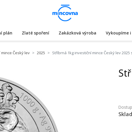
í plán
Zlaté spoření
Zakázková výroba
Vykoupíme i 
í mince Český lev
2025
Stříbrná 1kg investiční mince Český lev 2025
Stř
Dostup
Skla