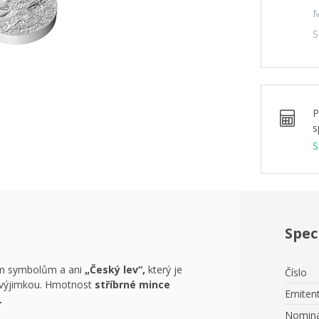
M
S
P
s
S
Spec
ím symbolům a ani
„Český lev“,
který je
Číslo
výjimkou. Hmotnost
stříbrné mince
Emiten
.
Nominá