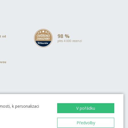
98 %
et od
přes 4 000 recenzí
ovou
EVROPSKÁ UNIE
Evropský fond pro regionální rozvoj
OP Podnikání a inovace pro
osti, k personalizaci
V pořádku
konkurenceschopnost
EVROPSKÁ UNIE
Evropský fond pro regionální rozvoj
Investice do vaší budoucnosti
Předvolby