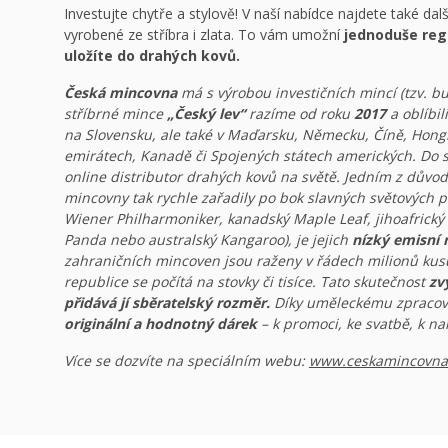
Investujte chytře a stylově! V naší nabídce najdete také dalš
vyrobené ze stříbra i zlata. To vám umožní
jednoduše regu
uložíte do drahých kovů.
Česká mincovna
má s výrobou investičních mincí (tzv. bu
stříbrné mince
„Český lev“
razíme od roku
2017
a oblíbil
na Slovensku, ale také v Maďarsku, Německu, Číně, Hongk
emirátech, Kanadě či Spojených státech amerických. Do sv
online distributor drahých kovů na světě. Jedním z důvod
mincovny tak rychle zařadily po bok slavných světových p
Wiener Philharmoniker, kanadský Maple Leaf, jihoafrický
Panda nebo australský Kangaroo), je jejich
nízký emisní 
zahraničních mincoven jsou raženy v řádech milionů kusů
republice se počítá na stovky či tisíce. Tato skutečnost
zv
přidává jí sběratelský rozměr.
Díky uměleckému zpracován
originální a hodnotný dárek
– k promoci, ke svatbě, k na
Více se dozvíte na speciálním webu:
www.ceskamincovna.