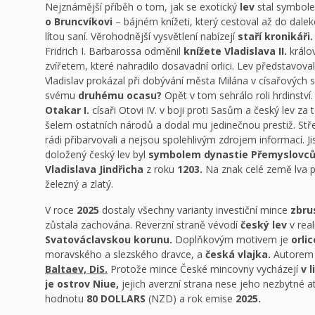
Nejznámější příběh o tom, jak se exotický
lev
stal symbol
o Bruncvíkovi
– bájném knížeti, který cestoval až do daleké
lítou saní. Věrohodnější vysvětlení nabízejí
staří kronikáři.
Fridrich I. Barbarossa odměnil
knížete Vladislava II.
králo
zvířetem, které nahradilo dosavadní orlici. Lev představoval 
Vladislav prokázal při dobývání města Milána v císařových s
svému
druhému ocasu?
Opět v tom sehrálo roli hrdinství
Otakar I.
císaři Otovi IV. v boji proti Sasům a český lev za 
šelem ostatních národů a dodal mu jedinečnou prestiž. Stř
rádi přibarvovali a nejsou spolehlivým zdrojem informací. Ji
doložený český lev byl
symbolem dynastie Přemyslovc
Vladislava Jindřicha
z roku
1203.
Na znak celé země lva 
železný a zlatý.
V roce
2025
dostaly všechny varianty investiční mince
zbru
zůstala zachována. Reverzní straně vévodí
český lev
v real
Svatováclavskou korunu.
Doplňkovým motivem je
orlic
moravského a slezského dravce, a
česká vlajka.
Autorem r
Baltaev, DiS.
Protože mince České mincovny vycházejí
v 
je ostrov Niue,
jejich averzní strana nese jeho nezbytné at
hodnotu
80 DOLLARS
(NZD) a rok emise
2025.