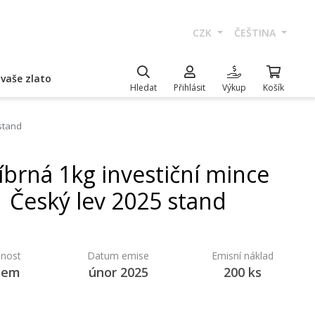
CZK
ČEŠTINA
vaše zlato
Hledat
Přihlásit
Výkup
Košík
 stand
íbrná 1kg investiční mince
Český lev 2025 stand
nost
Datum emise
Emisní náklad
dem
únor 2025
200 ks