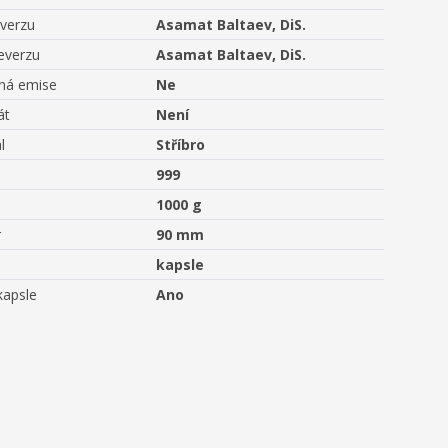
averzu
Asamat Baltaev, DiS.
everzu
Asamat Baltaev, DiS.
aná emise
Ne
át
Není
l
Stříbro
999
1000 g
r
90 mm
kapsle
kapsle
Ano