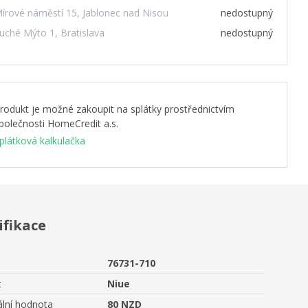
írové náměstí 15, Jablonec nad Nisou
nedostupný
uché Mýto 1, Bratislava
nedostupný
rodukt je možné zakoupit na splátky prostřednictvím
polečnosti HomeCredit a.s.
plátková kalkulačka
ifikace
76731-710
t
Niue
lní hodnota
80 NZD