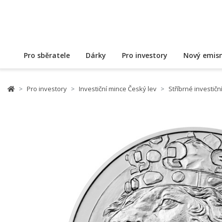
Pro sběratele
Dárky
Pro investory
Nový emisn
Pro investory
Investiční mince Český lev
Stříbrné investičn