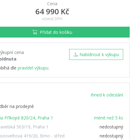
Cena
64 990 Kč
včetně DPH
Přidat do košíku
výkupní cena
Nabídnout k výkupu
bídnuta
obíhá dle
pravidel výkupu.
ihned k odeslání
dběr na prodejně
a Příkopě 820/24, Praha 1
méně než 5 ks
avelská 503/19, Praha 1
nedostupný
oosveltova 419/20, Brno - střed
nedostupný