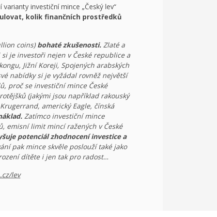
í varianty investiční mince „Český lev“
lovat, kolik finančních prostředků
llion coins)
bohaté zkušenosti.
Zlaté a
i si je investoři nejen v České republice a
ongu, Jižní Koreji, Spojených arabských
é nabídky si je vyžádal rovněž největší
ů, proč se investiční mince České
rotějšků (jakými jsou například rakouský
 Krugerrand, americký Eagle, čínská
náklad.
Zatímco investiční mince
, emisní limit mincí ražených v České
yšuje potenciál zhodnocení investice a
í pak mince skvěle poslouží také jako
rození dítěte i jen tak pro radost…
cz/lev