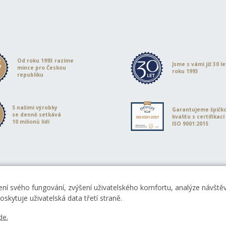
Od roku 1993 razíme
Jsme s vámi již 30 l
mince pro Českou
roku 1993
republiku
S našimi výrobky
Garantujeme špičk
se denně setkává
kvalitu s certifikací
10 milionů lidí
ISO 9001:2015
ní svého fungování, zvýšení uživatelského komfortu, analýze návštěvn
skytuje uživatelská data třetí straně.
de.