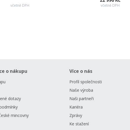
22 990 Kč
včetně DPH
včetně DPH
ce o nákupu
Více o nás
upu
Profil společnosti
Naše výroba
dené dotazy
Naši partneři
podmínky
Kariéra
České mincovny
Zprávy
Ke stažení