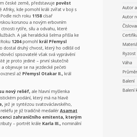
em české země, představuje
pověst
Autor 
 Afriky, kde pomohl králi zvířat v boji s
Podle nich roku
1158
císař
Autor r
vskou korunou a novým erbovním
Číslov
ctnosti rytíře, sílu a odvahu, které
lužbách. A jak heraldická šelma přišla ke
Certifik
. Roku
1204
pomohl
král Přemysl
Materiá
to dostal druhý chvost, který ho odlišil od
Ryzost
edověcí spisovatelé však svá vyprávění
sté je proto jediné – první skutečně
Váha
ů
a objevuje se na jezdecké pečeti
Průmě
povznesl až
Přemysl Otakar II.,
král
Balení
Balení 
su nový reliéf,
ale hlavní myšlenka
istickém podání, který má na hlavě
e,
jež je syntézou svatováclavského,
eliéfu je již tradičně medailér
Asamat
licenci zahraničního emitenta, kterým
ributy – portrét krále
Karla III.,
nominální