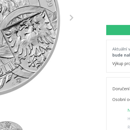
Next
Aktuální 
bude na
Výkup pr
Doručení
Osobní o
N
H
R