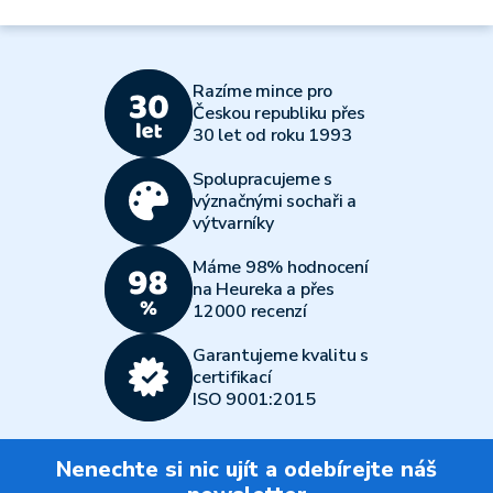
Razíme mince pro
Českou republiku přes
30 let od roku 1993
Spolupracujeme s
význačnými sochaři a
výtvarníky
Máme 98% hodnocení
na Heureka a přes
12000 recenzí
Garantujeme kvalitu s
certifikací
ISO 9001:2015
Nenechte si nic ujít a odebírejte náš