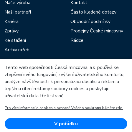
Naše výroba
Kontakt
Naši partneři
Často kladené dotazy
Kariéra
Obchodní podmínky
Zprávy
Prodejny České mincovny
Ke stažení
Rádce
Archiv ražeb
Tento web společnosti Česká mincovna, a.s. používá ke
Mezi naše partnery patří:
zlepšení svého fungování, zvýšení uživatelského komfortu,
analýze návštěvnosti, k personalizaci obsahu a reklam a
lepšímu cílení reklamy soubory cookies a poskytuje
uživatelská data třetí straně.
Pro více informací o cookies a ochraně Vašeho soukromí klikněte zde.
Evropská unie
Evropský fond pro regionální rozvoj
OP Podnikání a inovace pro konkurenceschopnost
Evropská unie
V pořádku
Evropský fond pro regionální rozvoj