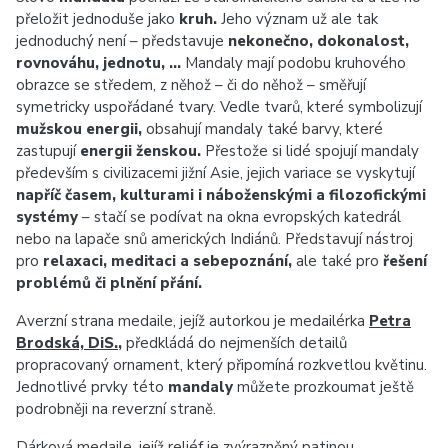
přeložit jednoduše jako
kruh.
Jeho význam už ale tak
jednoduchý není – představuje
nekonečno, dokonalost,
rovnováhu, jednotu, …
Mandaly mají podobu kruhového
obrazce se středem, z něhož – či do něhož – směřují
symetricky uspořádané tvary. Vedle
tvarů, které symbolizují
mužskou energii,
obsahují mandaly také barvy, které
zastupují
energii ženskou.
Přestože si lidé spojují mandaly
především s civilizacemi jižní Asie, jejich variace se vyskytují
napříč časem, kulturami i náboženskými a filozofickými
systémy
– stačí se podívat na okna evropských katedrál
nebo na lapače snů amerických Indiánů. Představují nástroj
pro
relaxaci, meditaci a sebepoznání,
ale také pro
řešení
problémů či plnění přání.
Averzní strana medaile, jejíž autorkou je medailérka
Petra
Brodská, DiS.
,
předkládá do nejmenších detailů
propracovaný ornament, který připomíná rozkvetlou květinu.
Jednotlivé prvky této
mandaly
můžete prozkoumat ještě
podrobněji na reverzní straně.
Dárková medaile, jejíž reliéf je zvýrazněný patinou,