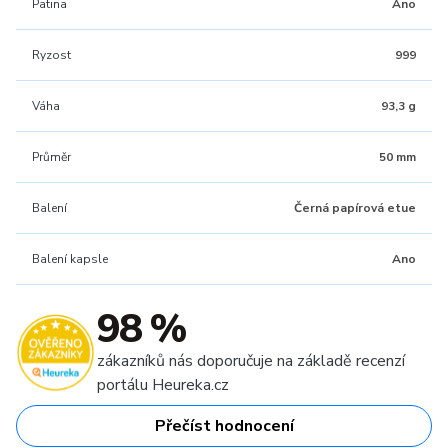
Patina
Ano
Ryzost
999
Váha
93,3 g
Průměr
50 mm
Balení
Černá papírová etue
Balení kapsle
Ano
98 %
zákazníků nás doporučuje na základě recenzí
portálu Heureka.cz
Přečíst hodnocení