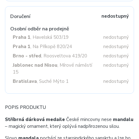
Doručení
nedostupný
Osobní odběr na prodejně
Praha 1
, Havelská 503/19
nedostupný
Praha 1
, Na Příkopě 820/24
nedostupný
Brno - střed
, Roosveltova 419/20
nedostupný
Jablonec nad Nisou
, Mírové náměstí
nedostupný
15
Bratislava
, Suché Mýto 1
nedostupný
POPIS PRODUKTU
Stříbrná dárková medaile
České mincovny nese
mandalu
– magický ornament, který oplývá nadpřirozenou silou.
Slovo
mandala
pochází ze staroindického sanskrtu a lze ho