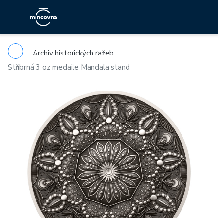
Archiv historických ražeb
Stříbrná 3 oz medaile Mandala stand
Previous
Ne