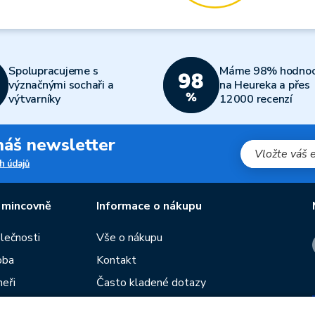
Spolupracujeme s
Máme 98% hodnoc
význačnými sochaři a
na Heureka a přes
výtvarníky
12000 recenzí
 náš newsletter
h údajů
 mincovně
Informace o nákupu
olečnosti
Vše o nákupu
oba
Kontakt
neři
Často kladené dotazy
Obchodní podmínky