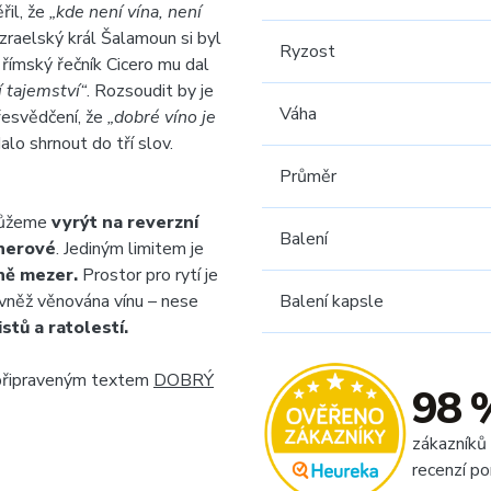
řil, že
„kde není vína, není
 Izraelský král Šalamoun si byl
Ryzost
 římský řečník Cicero mu dal
í tajemství“
. Rozsoudit by je
Váha
řesvědčení, že
„dobré víno je
dalo shrnout do tří slov.
Průměr
 můžeme
vyrýt na reverzní
Balení
nerové
. Jediným limitem je
tně mezer.
Prostor pro rytí je
ovněž věnována vínu – nese
Balení kapsle
istů a ratolestí.
dpřipraveným textem
DOBRÝ
98 
zákazníků
recenzí po