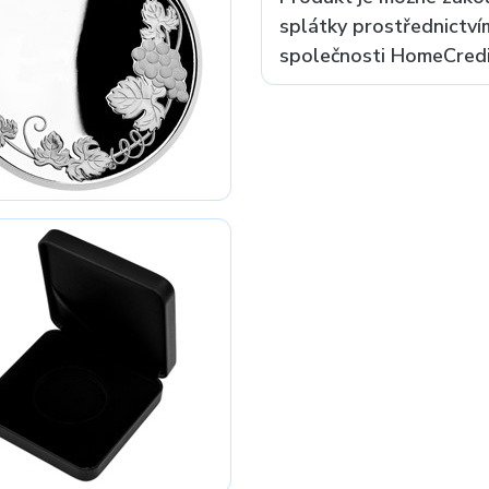
splátky prostřednictví
společnosti HomeCredit