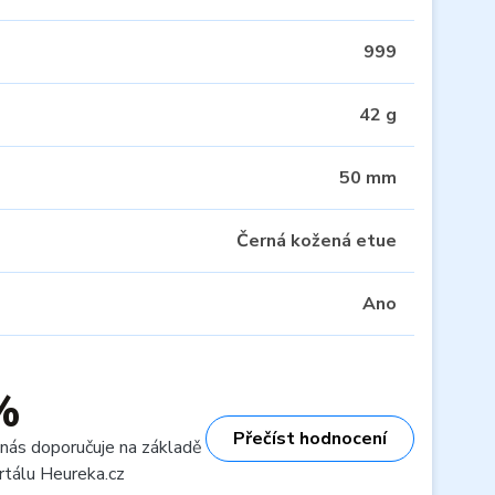
999
42 g
50 mm
Černá kožená etue
Ano
%
Přečíst hodnocení
 nás doporučuje na základě
rtálu Heureka.cz