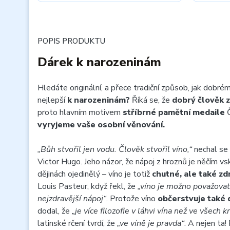
POPIS PRODUKTU
Dárek k narozeninám
Hledáte originální, a přece tradiční způsob, jak dobr
nejlepší
k narozeninám?
Říká se, že
dobrý člověk z
proto hlavním motivem
stříbrné pamětní medaile
Č
vyryjeme vaše osobní věnování.
„Bůh stvořil jen vodu. Člověk stvořil víno,“
nechal se 
Victor Hugo. Jeho názor, že nápoj z hroznů je něčím v
dějinách ojedinělý – víno je totiž
chutné, ale také zd
Louis Pasteur, když řekl, že
„víno je možno považovat 
nejzdravější nápoj“
. Protože víno
občerstvuje také d
dodal, že
„je více filozofie v láhvi vína než ve všech k
latinské rčení tvrdí, že
„ve víně je pravda“
. A nejen ta!