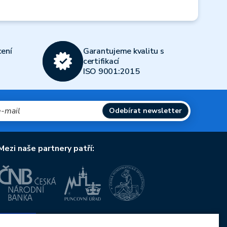
ení
Garantujeme kvalitu s
certifikací
ISO 9001:2015
Odebírat newsletter
Mezi naše partnery patří:
Evropská unie
Evropský fond pro regionální rozvoj