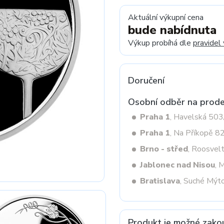
Aktuální výkupní cena
bude nabídnuta
Next
Výkup probíhá dle
pravidel
Doručení
Osobní odběr na prode
Praha 1
, Havelská 50
Praha 1
, Na Příkopě 8
Brno - střed
, Roosvel
Jablonec nad Nisou
, 
Bratislava
, Suché Mýt
Produkt je možné zako