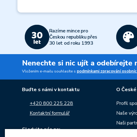
Razíme mince pro
Českou republiku přes
30 let od roku 1993
Nenechte si nic ujít a odebírejte
Vložením e-mailu souhlasíte s
podmínkami zpracování osobníc
Buďte s námi v kontaktu
O České
+420 800 225 228
Profil sp
Kontaktní formulář
Naše výr
Naši part
Sledujte nás na:
Kariéra