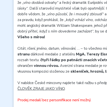
že
„víno dodává odvahy“
a řecký dramatik Eurípidés vě
lásky“
. Další starověcí myslitelé však byli opatrnější.
dobře vědom, že
„víno působí, že i moudrý zbloudí“
a
za pravdu, když prohlásil, že
„když vchází víno, odcház
mohl anglický dramatik William Shakespeare, jehož p
dobrý přítel, když s ním dovedeme zacházet“
, by se 
Všeho s mírou!
Citát, rčení, jméno, datum, věnování, … – to všechno
stranu
dárkové medaile z ateliéru
MgA. Terezy Eis
rozsah textu:
čtyři řádky po patnácti znacích vče
ohraničen
vinnou révou.
Averzní strana medaile je r
vkusnou kompozici složenou ze
skleniček, hroznů, l
V nabídce České mincovny najdete také ražbu s pře
ČLOVĚK ZRAJE JAKO VÍNO
.
Prodej medailí bez personifikace není možný.