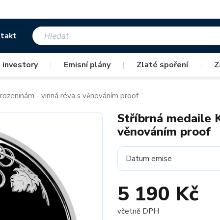
takt
 investory
|
Emisní plány
|
Zlaté spoření
|
Z
arozeninám - vinná réva s věnováním proof
Stříbrná medaile 
věnováním proof
Datum emise
5 190 Kč
včetně DPH