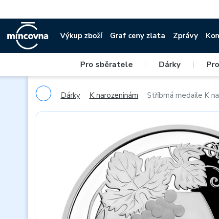
Výkup zboží
Graf ceny zlata
Zprávy
Kon
Pro sběratele
|
Dárky
|
Pro
Dárky
K narozeninám
Stříbrná medaile K n