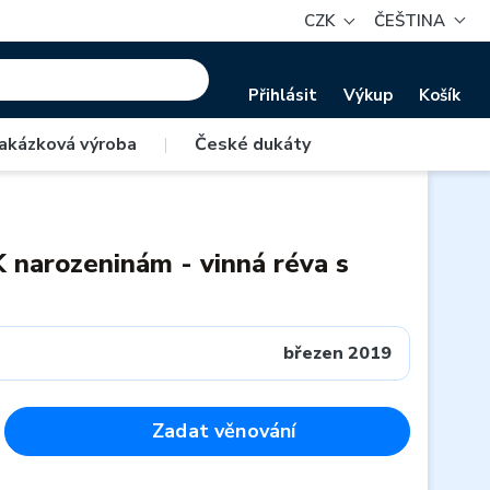
CZK
ČEŠTINA
Přihlásit
Výkup
Košík
akázková výroba
|
České dukáty
K narozeninám - vinná réva s
březen 2019
Zadat věnování