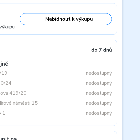
Nabídnout k výkupu
 výkupu
do 7 dnů
jně
3/19
nedostupný
20/24
nedostupný
tova 419/20
nedostupný
Mírové náměstí 15
nedostupný
o 1
nedostupný
upit na