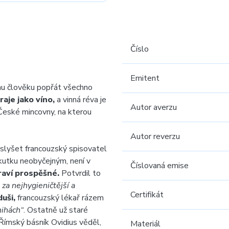
Číslo
Emitent
ému člověku popřát všechno
raje jako víno,
a vinná réva je
Autor averzu
eské mincovny, na kterou
Autor reverzu
slyšet francouzský spisovatel
skutku neobyčejným, není v
Číslovaná emise
raví prospěšné.
Potvrdil to
za nejhygieničtější a
Certifikát
uši,
francouzský lékař rázem
nihách“
. Ostatně už staré
 Římský básník Ovidius věděl,
Materiál