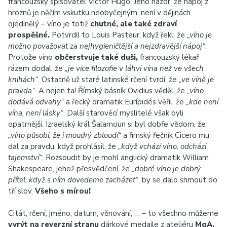
francouzský spisovatel Victor Hugo. Jeho názor, že nápoj z
hroznů je něčím vskutku neobyčejným, není v dějinách
ojedinělý – víno je totiž
chutné, ale také zdraví
prospěšné.
Potvrdil to Louis Pasteur, když řekl, že
„víno je
možno považovat za nejhygieničtější a nejzdravější nápoj“
.
Protože víno
občerstvuje také duši,
francouzský lékař
rázem dodal, že
„je více filozofie v láhvi vína než ve všech
knihách“
. Ostatně už staré latinské rčení tvrdí, že
„ve víně je
pravda“
. A nejen ta! Římský básník Ovidius věděl, že
„víno
dodává odvahy“
a řecký dramatik Eurípidés věřil, že
„kde není
vína, není lásky“
. Další starověcí myslitelé však byli
opatrnější. Izraelský král Šalamoun si byl dobře vědom, že
„víno působí, že i moudrý zbloudí“
a římský řečník Cicero mu
dal za pravdu, když prohlásil, že
„když vchází víno, odchází
tajemství“
. Rozsoudit by je mohl anglický dramatik William
Shakespeare, jehož přesvědčení, že
„dobré víno je dobrý
přítel, když s ním dovedeme zacházet“
, by se dalo shrnout do
tří slov.
Všeho s mírou!
Citát, rčení, jméno, datum, věnování, … – to všechno můžeme
vyrýt na reverzní stranu
dárkové medaile z ateliéru
MgA.