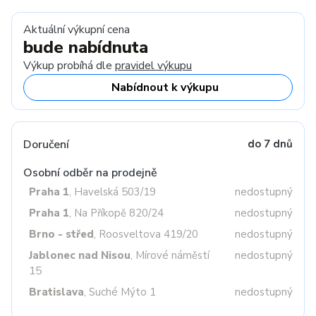
Aktuální výkupní cena
bude nabídnuta
Výkup probíhá dle
pravidel výkupu
Nabídnout k výkupu
Doručení
do 7 dnů
Osobní odběr na prodejně
Praha 1
, Havelská 503/19
nedostupný
Praha 1
, Na Příkopě 820/24
nedostupný
Brno - střed
, Roosveltova 419/20
nedostupný
Jablonec nad Nisou
, Mírové náměstí
nedostupný
15
Bratislava
, Suché Mýto 1
nedostupný