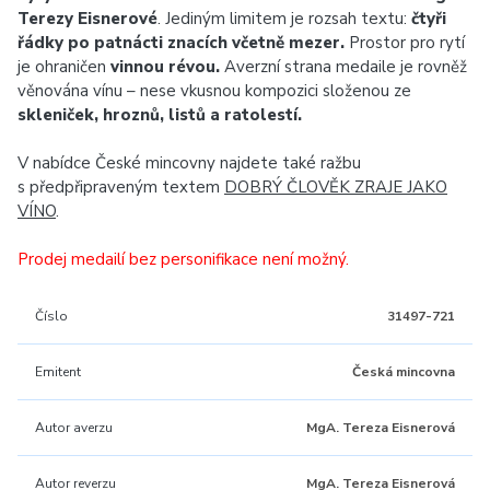
Terezy Eisnerové
. Jediným limitem je rozsah textu:
čtyři
řádky po patnácti znacích včetně mezer.
Prostor pro rytí
je ohraničen
vinnou révou.
Averzní strana medaile je rovněž
věnována vínu – nese vkusnou kompozici složenou ze
skleniček, hroznů, listů a ratolestí.
V nabídce České mincovny najdete také ražbu
s předpřipraveným textem
DOBRÝ ČLOVĚK ZRAJE JAKO
VÍNO
.
Prodej medailí bez personifikace není možný.
Číslo
31497-721
Emitent
Česká mincovna
Autor averzu
MgA. Tereza Eisnerová
Autor reverzu
MgA. Tereza Eisnerová