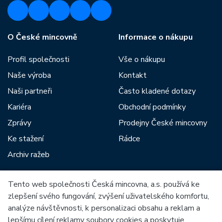
O České mincovně
Informace o nákupu
Profil společnosti
Vše o nákupu
Naše výroba
Kontakt
Naši partneři
Často kladené dotazy
Kariéra
Obchodní podmínky
Zprávy
Prodejny České mincovny
Ke stažení
Rádce
Archiv ražeb
Tento web společnosti Česká mincovna, a.s. používá ke
Mezi naše partnery patří:
zlepšení svého fungování, zvýšení uživatelského komfortu,
analýze návštěvnosti, k personalizaci obsahu a reklam a
lepšímu cílení reklamy soubory cookies a poskytuje