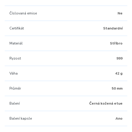
Číslovaná emise
Ne
Certifikát
Standardní
Materiál
Stříbro
Ryzost
999
Váha
42 g
Průměr
50 mm
Balení
Černá kožená etue
Balení kapsle
Ano