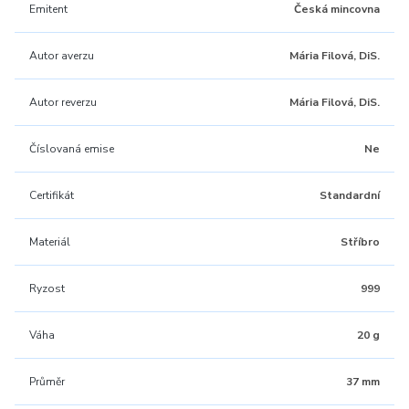
Emitent
Česká mincovna
Autor averzu
Mária Filová, DiS.
Autor reverzu
Mária Filová, DiS.
Číslovaná emise
Ne
Certifikát
Standardní
Materiál
Stříbro
Ryzost
999
Váha
20 g
Průměr
37 mm