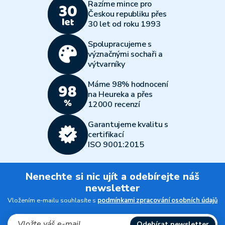
Razíme mince pro
Českou republiku přes
30 let od roku 1993
Spolupracujeme s
význačnými sochaři a
výtvarníky
Máme 98% hodnocení
na Heureka a přes
12000 recenzí
Garantujeme kvalitu s
certifikací
ISO 9001:2015
Nenechte si nic ujít a odebírejte náš
newsletter
Vložením e-mailu souhlasíte s
podmínkami zpracování osobních údajů
Odebírat newsletter