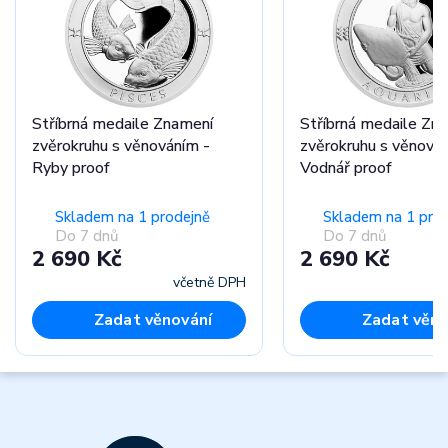
Stříbrná medaile Znamení
Stříbrná medaile Zn
zvěrokruhu s věnováním -
zvěrokruhu s věnová
Ryby proof
Vodnář proof
Skladem na 1 prodejně
Skladem na 1 pro
Do 7 dnů
Do 7 dnů
2 690 Kč
2 690 Kč
včetně DPH
Zadat věnování
Zadat věno