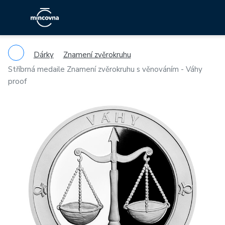
Dárky
Znamení zvěrokruhu
Stříbrná medaile Znamení zvěrokruhu s věnováním - Váhy
proof
Previous
Ne