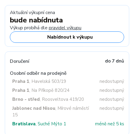
Aktuální výkupní cena
bude nabídnuta
Výkup probíhá dle
pravidel výkupu
Nabídnout k výkupu
Doručení
do 7 dnů
Osobní odběr na prodejně
Praha 1
, Havelská 503/19
nedostupný
Praha 1
, Na Příkopě 820/24
nedostupný
Brno - střed
, Roosveltova 419/20
nedostupný
Jablonec nad Nisou
, Mírové náměstí
nedostupný
15
Bratislava
, Suché Mýto 1
méně než 5 ks