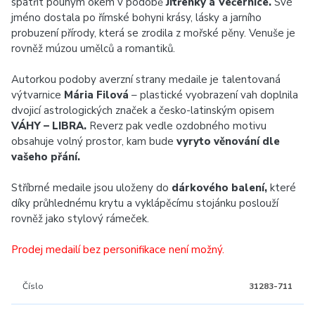
spatřit pouhým okem v podobě
Jitřenky a Večernice.
Své
jméno dostala po římské bohyni krásy, lásky a jarního
probuzení přírody, která se zrodila z mořské pěny. Venuše je
rovněž múzou umělců a romantiků.
Autorkou podoby averzní strany medaile je talentovaná
výtvarnice
Mária Filová
– plastické vyobrazení vah doplnila
dvojicí astrologických značek a česko-latinským opisem
VÁHY – LIBRA.
Reverz pak vedle ozdobného motivu
obsahuje volný prostor, kam bude
vyryto věnování dle
vašeho přání.
Stříbrné medaile jsou uloženy do
dárkového balení,
které
díky průhlednému krytu a vyklápěcímu stojánku poslouží
rovněž jako stylový rámeček.
Prodej medailí bez personifikace není možný.
Číslo
31283-711