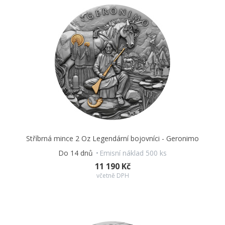
Stříbrná mince 2 Oz Legendární bojovníci - Geronimo
Do 14 dnů
Emisní náklad 500 ks
11 190 Kč
včetně DPH