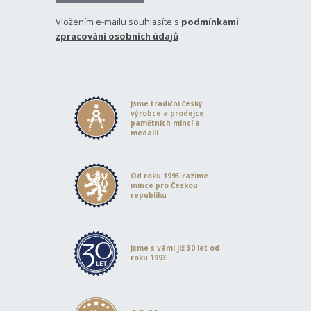
Vložením e-mailu souhlasíte s
podmínkami
zpracování osobních údajů
Jsme tradiční český
výrobce a prodejce
pamětních mincí a
medailí
Od roku 1993 razíme
mince pro Českou
republiku
Jsme s vámi již 30 let od
roku 1993