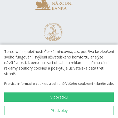
Tento web společnosti Česká mincovna, a.s. používá ke zlepšení
svého fungování, zvýšení uživatelského komfortu, analýze
návštěvnosti, k personalizaci obsahu a reklam a lepšímu cílení
reklamy soubory cookies a poskytuje uživatelská data třetí
straně.
EVROPSKÁ UNIE
Pro více informací o cookies a ochraně Vašeho soukromí klikněte zde.
Evropský fond pro regionální rozvoj
OP Podnikání a inovace pro konkurenceschopnost
EVROPSKÁ UNIE
V pořádku
Evropský fond pro regionální rozvoj
Investice do vaší budoucnosti
Předvolby