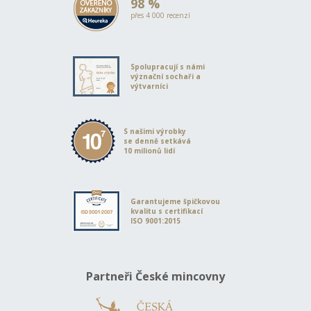
98 %
přes 4 000 recenzí
Spolupracují s námi
význační sochaři a
výtvarníci
S našimi výrobky
se denně setkává
10 milionů lidí
Garantujeme špičkovou
kvalitu s certifikací
ISO 9001:2015
Partneři České mincovny