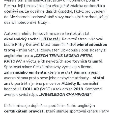
vyhrála turnaj smíšených družstev o Hopmanův pohár v
Perthu. Její tenisová kariéra však ještě zdaleka neskončila a
očekává se, že dosáhne dalších úspěchů. I když pro uvedení
do Mezinárodní tenisové síně slávy budou jistě rozhodující její
dva wimbledonské tituly…
Autorem reliéfu tenisové mince se tentokrát stal
akademický sochař
Jiří Dostál
. Reverzní stranu věnoval
bustě Petry Kvitové, která triumfálně drží
wimbledonskou
trofej
– mísu Venus Rosewater. Obklopuje ji opis složený z
anglického textu
„CZECH TENNIS LEGEND PETRA
KVITOVA“
a výčtu jejích největších
sportovních triumfů
.
Sportovní mince České mincovny vycházejí v licenci
zahraničního emitenta
, kterým je stát
Samoa
, a jejich
averzní strana proto nese jeho nezbytné atributy –
státní
znak
, portrét a jméno panovnice
Alžběty II.
, nominální
hodnotu
1 DOLLAR
(WST) a rok emise
2018
. Kompozici
averzu uzavírá nápis
„WIMBLEDON CHAMPIONS“
.
Každá mince je doplněna speciálním česko-anglickým
certifikátem pravosti
, který shrnuje sportovní kariéru Petry