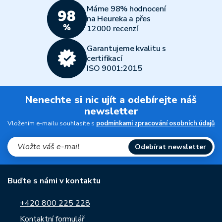
Máme 98% hodnocení
na Heureka a přes
12000 recenzí
Garantujeme kvalitu s
certifikací
ISO 9001:2015
Nenechte si nic ujít a odebírejte náš
newsletter
Vložením e-mailu souhlasíte s
podmínkami zpracování osobních údajů
Odebírat newsletter
Buďte s námi v kontaktu
+420 800 225 228
Kontaktní formulář