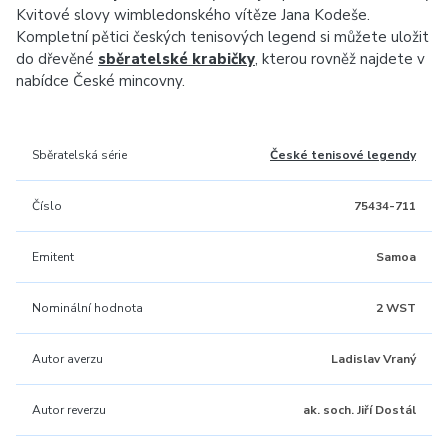
Kvitové slovy wimbledonského vítěze Jana Kodeše.
Kompletní pětici českých tenisových legend si můžete uložit
do dřevěné
sběratelské krabičky
, kterou rovněž najdete v
nabídce České mincovny.
Sběratelská série
České tenisové legendy
Číslo
75434-711
Emitent
Samoa
Nominální hodnota
2 WST
Autor averzu
Ladislav Vraný
Autor reverzu
ak. soch. Jiří Dostál