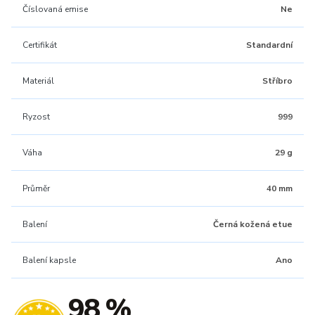
Číslovaná emise
Ne
Certifikát
Standardní
Materiál
Stříbro
Ryzost
999
Váha
29 g
Průměr
40 mm
Balení
Černá kožená etue
Balení kapsle
Ano
98 %