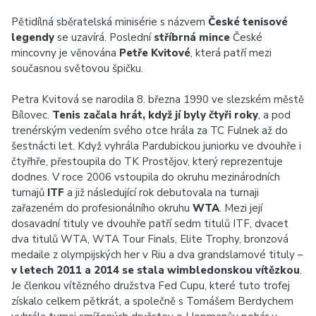
Pětidílná sběratelská minisérie s názvem
České tenisové
legendy
se uzavírá. Poslední
stříbrná mince
České
mincovny je věnována
Petře Kvitové
, která patří mezi
současnou světovou špičku.
Petra Kvitová se narodila 8. března 1990 ve slezském městě
Bílovec.
Tenis začala hrát, když jí byly čtyři roky
, a pod
trenérským vedením svého otce hrála za TC Fulnek až do
šestnácti let. Když vyhrála Pardubickou juniorku ve dvouhře i
čtyřhře, přestoupila do TK Prostějov, který reprezentuje
dodnes. V roce 2006 vstoupila do okruhu mezinárodních
turnajů
ITF
a již následující rok debutovala na turnaji
zařazeném do profesionálního okruhu
WTA
. Mezi její
dosavadní tituly ve dvouhře patří sedm titulů ITF, dvacet
dva titulů WTA, WTA Tour Finals, Elite Trophy, bronzová
medaile z olympijských her v Riu a dva grandslamové tituly –
v letech 2011 a 2014 se stala wimbledonskou vítězkou
.
Je členkou vítězného družstva Fed Cupu, které tuto trofej
získalo celkem pětkrát, a společně s Tomášem Berdychem