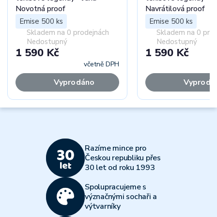
Novotná proof
Navrátilová proof
Emise 500 ks
Emise 500 ks
Skladem na 0 prodejnách
Skladem na 0 pro
Nedostupný
Nedostupný
1 590 Kč
1 590 Kč
včetně DPH
Vyprodáno
Vyprodá
Razíme mince pro
Českou republiku přes
30 let od roku 1993
Spolupracujeme s
význačnými sochaři a
výtvarníky