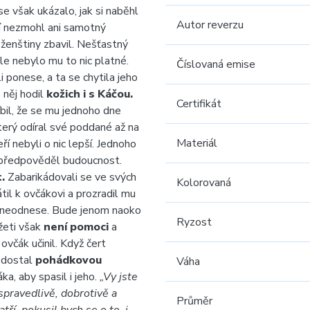
e však ukázalo, jak si naběhl
Autor reverzu
í nezmohl ani samotný
e ženštiny zbavil. Nešťastný
le nebylo mu to nic platné.
Číslovaná emise
i ponese, a ta se chytila jeho
 něj hodil
kožich i s Káčou.
Certifikát
bil, že se mu jednoho dne
erý odíral své poddané až na
Materiál
ří nebyli o nic lepší. Jednoho
im předpověděl budoucnost.
.
Zabarikádovali se ve svých
Kolorovaná
il k ovčákovi a prozradil mu
je neodnese. Bude jenom naoko
Ryzost
žeti však
není pomoci
a
 ovčák učinil. Když čert
a dostal
pohádkovou
Váha
a, aby spasil i jeho.
„Vy jste
 spravedlivě, dobrotivě a
Průměr