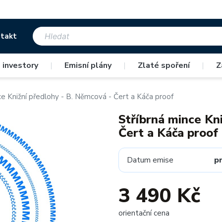
takt
 investory
|
Emisní plány
|
Zlaté spoření
|
Z
ce Knižní předlohy - B. Němcová - Čert a Káča proof
Stříbrná mince Kn
Čert a Káča proof
Datum emise
p
3 490 Kč
orientační cena