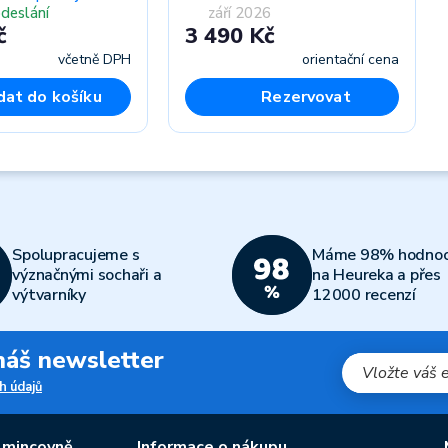
odeslání
září 2026
č
3 490 Kč
včetně DPH
orientační cena
dat do košíku
Rezervovat
Spolupracujeme s
Máme 98% hodnoc
význačnými sochaři a
na Heureka a přes
výtvarníky
12000 recenzí
 náš newsletter
h údajů
 mincovně
Informace o nákupu