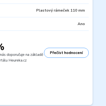
Plastový rámeček 110 mm
Ano
%
Přečíst hodnocení
 nás doporučuje na základě
rtálu Heureka.cz