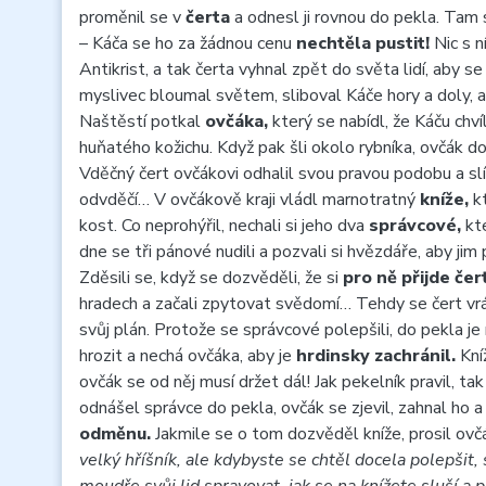
proměnil se v
čerta
a odnesl ji rovnou do pekla. Tam s
– Káča se ho za žádnou cenu
nechtěla pustit!
Nic s n
Antikrist, a tak čerta vyhnal zpět do světa lidí, aby s
myslivec bloumal světem, sliboval Káče hory a doly, a
Naštěstí potkal
ovčáka,
který se nabídl, že Káču chvíl
huňatého kožichu. Když pak šli okolo rybníka, ovčák do
Vděčný čert ovčákovi odhalil svou pravou podobu a slí
odvděčí… V ovčákově kraji vládl marnotratný
kníže,
kt
kost. Co neprohýřil, nechali si jeho dva
správcové,
kte
dne se tři pánové nudili a pozvali si hvězdáře, aby j
Zděsili se, když se dozvěděli, že si
pro ně přijde čert
hradech a začali zpytovat svědomí… Tehdy se čert vrát
svůj plán. Protože se správcové polepšili, do pekla 
hrozit a nechá ovčáka, aby je
hrdinsky zachránil.
Kní
ovčák se od něj musí držet dál! Jak pekelník pravil, tak
odnášel správce do pekla, ovčák se zjevil, zahnal ho 
odměnu.
Jakmile se o tom dozvěděl kníže, prosil ovčák
velký hříšník, ale kdybyste se chtěl docela polepšit,