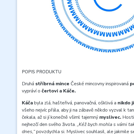
POPIS PRODUKTU
Druhá
stříbrná mince
České mincovny inspirovaná
p
vypráví o
čertovi a Káče.
Káča
byla zlá, hašteřivá, panovačná, ošklivá a
nikdo j
všeho nejvíc přála, aby ji na zábavě někdo vyzval k ta
čekala, až si jí konečně všiml tajemný
myslivec.
Hostil
nejhezčí den svého života.
„Kéž bych mohla s vámi tak
dnes,“
povzdychla si. Myslivec souhlasil, ale jakmile s