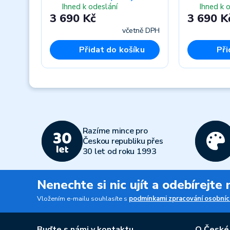
Ihned k odeslání
Ihned k 
3 690 Kč
3 690 K
včetně DPH
Přidat do košíku
Při
Previous
Razíme mince pro
Českou republiku přes
30 let od roku 1993
Nenechte si nic ujít a odebírejte
Vložením e-mailu souhlasíte s
podmínkami zpracování osobníc
Buďte s námi v kontaktu
O České