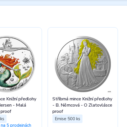
nce Knižní předlohy
Stříbrná mince Knižní předlohy
dersen - Malá
- B. Němcová - O Zlatovlásce
 proof
proof
ks
Emise 500 ks
na 5 prodejnách