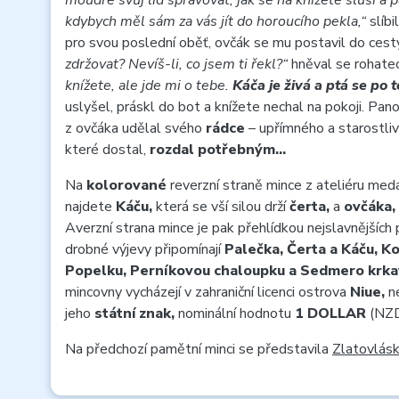
moudře svůj lid spravovat, jak se na knížete sluší a pa
kdybych měl sám za vás jít do horoucího pekla,“
slíbi
pro svou poslední oběť, ovčák se mu postavil do cest
zdržovat? Nevíš-li, co jsem ti řekl?“
hněval se rohate
knížete, ale jde mi o tebe.
Káča je živá a ptá se po 
uslyšel, práskl do bot a knížete nechal na pokoji. Pan
z ovčáka udělal svého
rádce
– upřímného a starostliv
které dostal,
rozdal potřebným…
Na
kolorované
reverzní straně mince z ateliéru med
najdete
Káču,
která se vší silou drží
čerta,
a
ovčáka,
Averzní strana mince je pak přehlídkou nejslavnější
drobné výjevy připomínají
Palečka, Čerta a Káču, Ko
Popelku, Perníkovou chaloupku a Sedmero krka
mincovny vycházejí v zahraniční licenci ostrova
Niue,
ne
jeho
státní znak,
nominální hodnotu
1 DOLLAR
(NZD
Na předchozí pamětní minci se představila
Zlatovlás