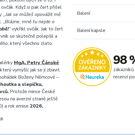
tří, pokusil bych se o to, i
l ovčák. Když si pak čert přišel
Balení
y.
„Jak se můžeš opovážit mě
c.
„Blázne, mně tu nejde o
tobě!
“
vykřikl ovčák. Jak to čert
Balení kapsle
ovník se skutečně polepšil a
ého, který všechno zlato,
98 
ailérky
MgA. Petry Čánské
zákazníků
který vymýšlí, jak se jí zbavit.
recenzí po
ch pohádek Boženy Němcové –
houtka a slepičku,
vců.
Protože mince České
sou na averzní straně ještě
) a rok emise
2026.
ka
.