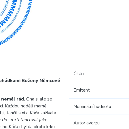
Číslo
ohádkami Boženy Němcové
Emitent
i neměl rád.
Ona si ale ze
nci. Každou neděli marně
Nominální hodnota
 ji, tančil s ní a Káča zažívala
 do smrti tancovat jako
Autor averzu
e ho Káča chytila okolo krku,