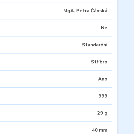
MgA. Petra Čánská
Ne
Standardní
Stříbro
Ano
999
29 g
40 mm