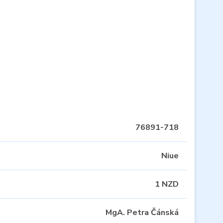
76891-718
Niue
1 NZD
MgA. Petra Čánská