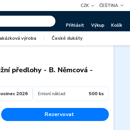
CZK
ČEŠTINA
Přihlásit
Výkup
Košík
akázková výroba
|
České dukáty
ižní předlohy - B. Němcová -
rosinec 2026
Emisní náklad
500 ks
Rezervovat