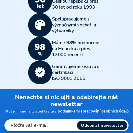
Českou republiku přes
30 let od roku 1993
Spolupracujeme s
význačnými sochaři a
výtvarníky
Máme 98% hodnocení
na Heureka a přes
12000 recenzí
Garantujeme kvalitu s
certifikací
ISO 9001:2015
Nenechte si nic ujít a odebírejte náš
newsletter
Vložením e-mailu souhlasíte s
podmínkami zpracování osobních údajů
Odebírat newsletter