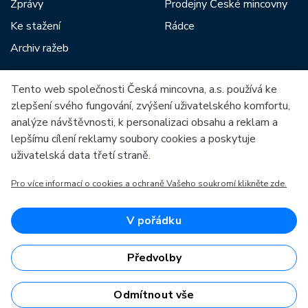
Zprávy
Prodejny České mincovny
Ke stažení
Rádce
Archiv ražeb
Tento web společnosti Česká mincovna, a.s. používá ke
Mezi naše partnery patří:
zlepšení svého fungování, zvýšení uživatelského komfortu,
analýze návštěvnosti, k personalizaci obsahu a reklam a
lepšímu cílení reklamy soubory cookies a poskytuje
uživatelská data třetí straně.
Pro více informací o cookies a ochraně Vašeho soukromí klikněte zde.
Evropská unie
Evropský fond pro regionální rozvoj
OP Podnikání a inovace pro konkurenceschopnost
Evropská unie
V pořádku
Evropský fond pro regionální rozvoj
Investice do vaší budoucnosti
Předvolby
Odmítnout vše
Česká mincovna, a.s. © 1993 - 2026