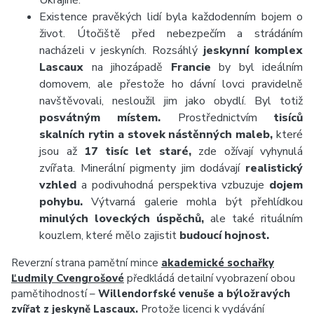
Ukrajině.
Existence pravěkých lidí byla každodenním bojem o
život. Útočiště před nebezpečím a strádáním
nacházeli v jeskyních. Rozsáhlý
jeskynní komplex
Lascaux
na jihozápadě
Francie
by byl ideálním
domovem, ale přestože ho dávní lovci pravidelně
navštěvovali, nesloužil jim jako obydlí. Byl totiž
posvátným místem.
Prostřednictvím
tisíců
skalních rytin a stovek nástěnných maleb,
které
jsou až
17 tisíc let staré,
zde ožívají vyhynulá
zvířata. Minerální pigmenty jim dodávají
realistický
vzhled
a podivuhodná perspektiva vzbuzuje
dojem
pohybu.
Výtvarná galerie mohla být přehlídkou
minulých loveckých úspěchů,
ale také rituálním
kouzlem, které mělo zajistit
budoucí hojnost.
Reverzní strana pamětní mince
akademické sochařky
Ľudmily Cvengrošové
předkládá detailní vyobrazení obou
pamětihodností –
Willendorfské venuše a býložravých
zvířat z jeskyně Lascaux.
Protože licenci k vydávání