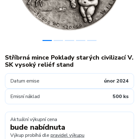
Stříbrná mince Poklady starých civilizací V.
SK vysoký reliéf stand
Datum emise
únor 2024
Emisní náklad
500 ks
Aktuální výkupní cena
bude nabídnuta
Výkup probíhá dle
pravidel výkupu