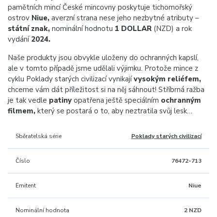
pamětních mincí České mincovny poskytuje tichomořský
ostrov
Niue,
averzní strana nese jeho nezbytné atributy –
státní znak,
nominální hodnotu
1 DOLLAR
(NZD) a rok
vydání
2024.
Naše produkty jsou obvykle uloženy do ochranných kapslí,
ale v tomto případě jsme udělali výjimku. Protože mince z
cyklu Poklady starých civilizací vynikají
vysokým reliéfem,
chceme vám dát příležitost si na něj sáhnout! Stříbrná ražba
je tak vedle
patiny
opatřena ještě speciálním
ochranným
filmem,
který se postará o to, aby neztratila svůj lesk…
Sběratelská série
Poklady starých civilizací
Číslo
76472-713
Emitent
Niue
Nominální hodnota
2 NZD