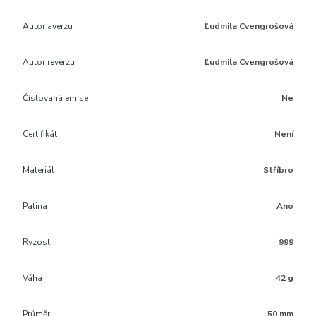
Autor averzu
Ľudmila Cvengrošová
Autor reverzu
Ľudmila Cvengrošová
Číslovaná emise
Ne
Certifikát
Není
Materiál
Stříbro
Patina
Ano
Ryzost
999
Váha
42 g
Průměr
50 mm