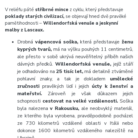
V reliéfu páté
stříbrné mince
z cyklu, který představuje
poklady starých civilizací,
se objevují hned dvě pravěké
pamětihodnosti –
Willendorfská venuše a
jeskynní
malby z Lascaux.
Drobná
vápencová soška,
která představuje
ženu
kyprých tvarů,
má na výšku pouhých 11 centimetrů,
ale přesto v sobě ukrývá neuvěřitelný příběh našich
dávných předků.
Willendorfská venuše,
jejíž stáří
je odhadováno na
25 tisíc let,
má detailně ztvárněné
pohlavní znaky, a tak je dokladem
umělecké
zručnosti
pravěkých lidí i jejich
úcty k ženství a
mateřství.
Zároveň je však důkazem jejich
schopnosti
cestovat na velké vzdálenosti.
Soška
byla nalezena
v Rakousku,
ale neobvyklý materiál,
ze kterého byla vyrobena, pravděpodobně pocházel
ze 730 kilometrů vzdálené oblasti v Itálii nebo
dokonce 1600 kilometrů vzdáleného naleziště na