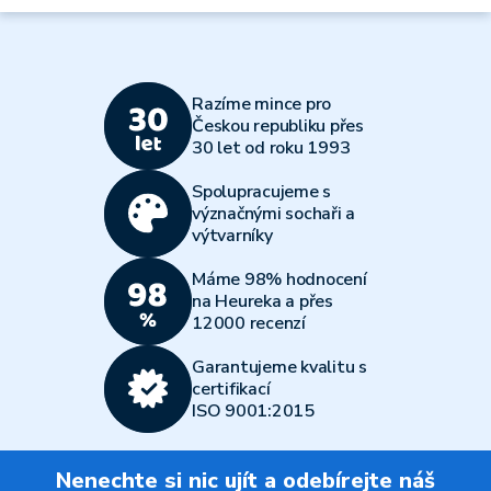
Razíme mince pro
Českou republiku přes
30 let od roku 1993
Spolupracujeme s
význačnými sochaři a
výtvarníky
Máme 98% hodnocení
na Heureka a přes
12000 recenzí
Garantujeme kvalitu s
certifikací
ISO 9001:2015
Nenechte si nic ujít a odebírejte náš