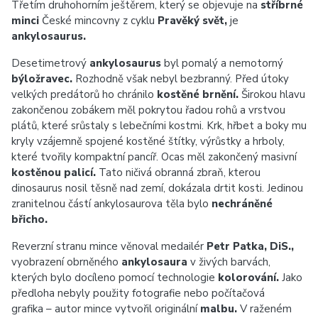
Třetím druhohorním ještěrem, který se objevuje na
stříbrné
minci
České mincovny z cyklu
Pravěký svět,
je
ankylosaurus.
Desetimetrový
ankylosaurus
byl pomalý a nemotorný
býložravec.
Rozhodně však nebyl bezbranný. Před útoky
velkých predátorů ho chránilo
kostěné brnění.
Širokou hlavu
zakončenou zobákem měl pokrytou řadou rohů a vrstvou
plátů, které srůstaly s lebečními kostmi. Krk, hřbet a boky mu
kryly vzájemně spojené kostěné štítky, výrůstky a hrboly,
které tvořily kompaktní pancíř. Ocas měl zakončený masivní
kostěnou palicí.
Tato ničivá obranná zbraň, kterou
dinosaurus nosil těsně nad zemí, dokázala drtit kosti. Jedinou
zranitelnou částí ankylosaurova těla bylo
nechráněné
břicho.
Reverzní stranu mince věnoval medailér
Petr Patka, DiS.,
vyobrazení obrněného
ankylosaura
v živých barvách,
kterých bylo docíleno pomocí technologie
kolorování.
Jako
předloha nebyly použity fotografie nebo počítačová
grafika – autor mince vytvořil originální
malbu.
V raženém