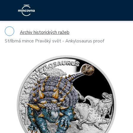
Archiv historických ražeb
Stříbrná mince Pravěký svět - Ankylosaurus proof
Previous
Ne