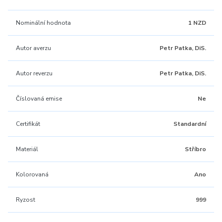
Nominální hodnota
1 NZD
Autor averzu
Petr Patka, DiS.
Autor reverzu
Petr Patka, DiS.
Číslovaná emise
Ne
Certifikát
Standardní
Materiál
Stříbro
Kolorovaná
Ano
Ryzost
999