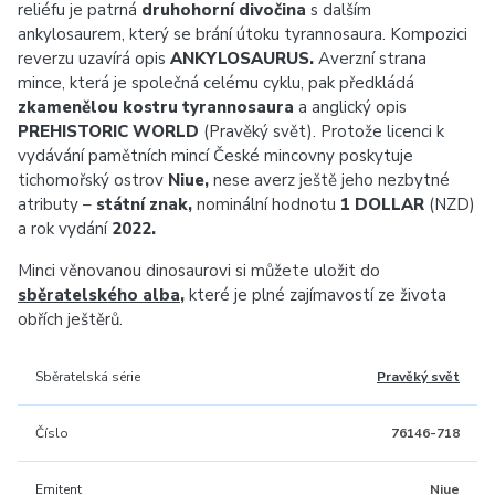
reliéfu je patrná
druhohorní divočina
s dalším
ankylosaurem, který se brání útoku tyrannosaura. Kompozici
reverzu uzavírá opis
ANKYLOSAURUS.
Averzní strana
mince, která je společná celému cyklu, pak předkládá
zkamenělou kostru tyrannosaura
a anglický opis
PREHISTORIC WORLD
(Pravěký svět). Protože licenci k
vydávání pamětních mincí České mincovny poskytuje
tichomořský ostrov
Niue,
nese averz ještě jeho nezbytné
atributy –
státní znak,
nominální hodnotu
1 DOLLAR
(NZD)
a rok vydání
2022.
Minci věnovanou dinosaurovi si můžete uložit do
sběratelského alba
,
které je plné zajímavostí ze života
obřích ještěrů.
Sběratelská série
Pravěký svět
Číslo
76146-718
Emitent
Niue