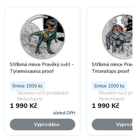
Stříbrná mince Pravěký svět -
Stříbrná mince Pravě
Tyrannosaurus proof
Triceratops proof
Emise 1000 ks
Emise 1000 ks
Skladem na 0 prodejnách
Skladem na 0 pro
Nedostupný
Nedostupný
1 990 Kč
1 990 Kč
včetně DPH
Vyprodáno
Vyprodá