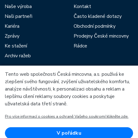
Naše výroba
Kontakt
Naši partneři
Často kladené dotazy
Kariéra
Obchodní podmínky
Zprávy
Prodejny České mincovny
Ke stažení
Rádce
Archiv ražeb
Tento web společnosti Česká mincovna, a.s. používá ke
Mezi naše partnery patří:
zlepšení svého fungování, zvýšení uživatelského komfortu,
analýze návštěvnosti, k personalizaci obsahu a reklam a
lepšímu cílení reklamy soubory cookies a poskytuje
uživatelská data třetí straně.
Pro více informací o cookies a ochraně Vašeho soukromí klikněte zde.
Evropská unie
Evropský fond pro regionální rozvoj
OP Podnikání a inovace pro konkurenceschopnost
Evropská unie
V pořádku
Evropský fond pro regionální rozvoj