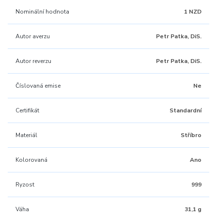
Nominální hodnota
1 NZD
Autor averzu
Petr Patka, DiS.
Autor reverzu
Petr Patka, DiS.
Číslovaná emise
Ne
Certifikát
Standardní
Materiál
Stříbro
Kolorovaná
Ano
Ryzost
999
Váha
31,1 g