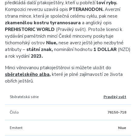
předkládá další ptakoještěry, kteří u pobřeží
loví ryby.
Kompozici reverzu uzavírá opis
PTERANODON.
Averzní
strana mince, která je společná celému cyklu, pak nese
zkamenělou kostru tyrannosaura
a anglický opis
PREHISTORIC WORLD
(Pravěký svět). Protože licenci k
vydávání pamětních mincí České mincovny poskytuje
tichomořský ostrov
Niue,
nese averz ještě jeho nezbytné
atributy –
státní znak,
nominální hodnotu
1 DOLLAR
(NZD)
a rok vydání
2023.
Minci věnovanou ptakoještěrovi si můžete uložit do
sběratelského alba
,
které je plné zajímavostí ze života
obřích ještěrů.
Sběratelská série
Pravěký svět
Číslo
76150-718
Emitent
Niue