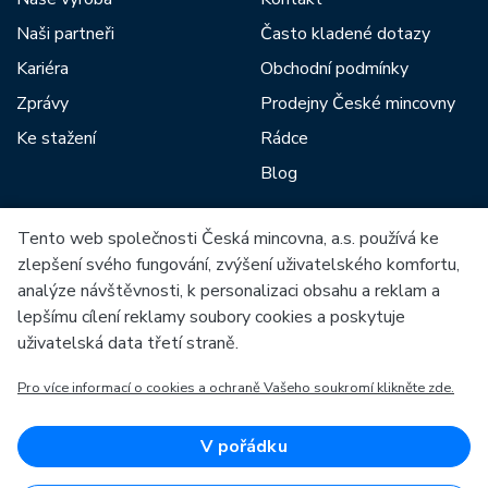
Naši partneři
Často kladené dotazy
Kariéra
Obchodní podmínky
Zprávy
Prodejny České mincovny
Ke stažení
Rádce
Blog
Tento web společnosti Česká mincovna, a.s. používá ke
Mezi naše partnery patří:
zlepšení svého fungování, zvýšení uživatelského komfortu,
analýze návštěvnosti, k personalizaci obsahu a reklam a
lepšímu cílení reklamy soubory cookies a poskytuje
uživatelská data třetí straně.
Pro více informací o cookies a ochraně Vašeho soukromí klikněte zde.
Evropská unie
Evropský fond pro regionální rozvoj
OP Podnikání a inovace pro konkurenceschopnost
Evropská unie
V pořádku
Evropský fond pro regionální rozvoj
Investice do vaší budoucnosti