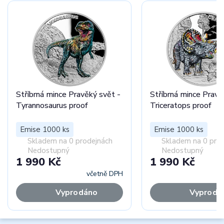
Stříbrná mince Pravěký svět -
Stříbrná mince Pravě
Tyrannosaurus proof
Triceratops proof
Emise 1000 ks
Emise 1000 ks
Skladem na 0 prodejnách
Skladem na 0 pro
Nedostupný
Nedostupný
1 990 Kč
1 990 Kč
včetně DPH
Vyprodáno
Vyprodá