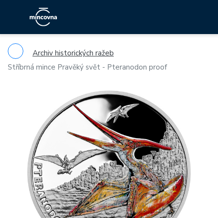
Archiv historických ražeb
Stříbrná mince Pravěký svět - Pteranodon proof
Previous
Ne