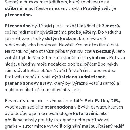
Sedmým druhohorním ještěrem, který se objevuje na
stříbrné minci
České mincovny z cyklu
Pravěký svět,
je
pteranodon.
Pteranodon
byl létající plaz s rozpětím křídel až
7 metrů,
což ho řadí mezi největší známé
ptakoještěry.
Do vzduchu
se mohl vznést díky
dutým kostem,
které výrazně
redukovaly jeho hmotnost. Nevážil více než šestileté dítě.
Na rozdíl od jeho starších příbuzných byl zcela
bezzubý.
Jeho
zobák
byl delší než 1 metr a sloužil mu k
rybolovu.
Potravu
hledal u hladiny moře nedaleko pobřeží, přičemž se někdy
sám stával kořistí obřích živočichů, kteří číhali pod vodou.
Protiváhu zobáku tvořil
výrůstek na zadní straně
pteranodonovy hlavy,
který byl výrazně větší u samců a
mohl pomáhat při kormidlování za letu.
Reverzní stranu mince věnoval medailér
Petr Patka, DiS.,
vyobrazení sedícího
pteranodona
v živých barvách, kterých
bylo docíleno pomocí technologie
kolorování.
Jako
předloha nebyly použity fotografie nebo počítačová
grafika – autor mince vytvořil originální
malbu.
Ražený reliéf