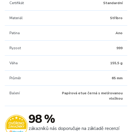
Certifikát
Standardní
Materiál
Stříbro
Patina
Ano
Ryzost
999
Váha
155,5 g
Průměr
65 mm
Balení
Papírová etue černá s melírovanou
vložkou
98 %
zákazníků nás doporučuje na základě recenzí