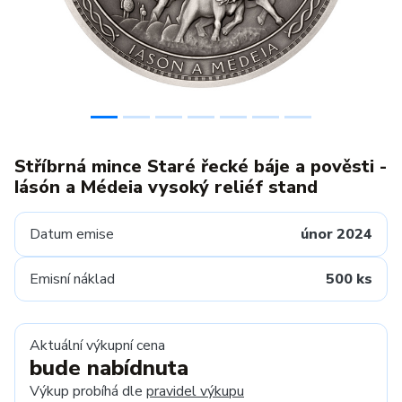
Stříbrná mince Staré řecké báje a pověsti -
Iásón a Médeia vysoký reliéf stand
Datum emise
únor 2024
Emisní náklad
500 ks
Aktuální výkupní cena
bude nabídnuta
Výkup probíhá dle
pravidel výkupu