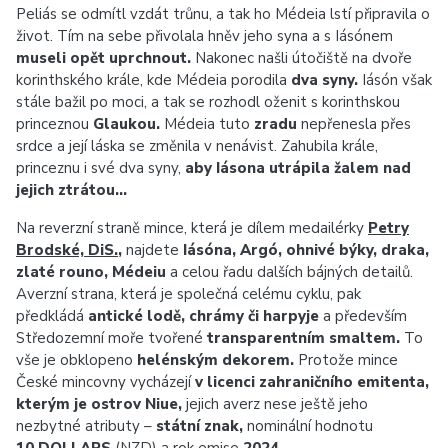
Peliás se odmítl vzdát trůnu, a tak ho Médeia lstí připravila o
život. Tím na sebe přivolala hněv jeho syna a s Iásónem
museli opět uprchnout.
Nakonec našli útočiště na dvoře
korinthského krále, kde Médeia porodila
dva syny.
Iásón však
stále bažil po moci, a tak se rozhodl oženit s korinthskou
princeznou
Glaukou.
Médeia tuto
zradu
nepřenesla přes
srdce a její láska se změnila v nenávist. Zahubila krále,
princeznu i své dva syny,
aby Iásona utrápila žalem nad
jejich ztrátou…
Na reverzní straně mince, která je dílem medailérky
Petry
Brodské, DiS.
,
najdete
Iásóna, Argó, ohnivé býky, draka,
zlaté rouno, Médeiu
a celou řadu dalších bájných detailů.
Averzní strana, která je společná celému cyklu, pak
předkládá
antické lodě, chrámy či harpyje
a především
Středozemní moře tvořené
transparentním smaltem.
To
vše je obklopeno
helénským dekorem.
Protože mince
České mincovny vycházejí
v licenci zahraničního emitenta,
kterým je ostrov Niue,
jejich averz nese ještě jeho
nezbytné atributy –
státní znak,
nominální hodnotu