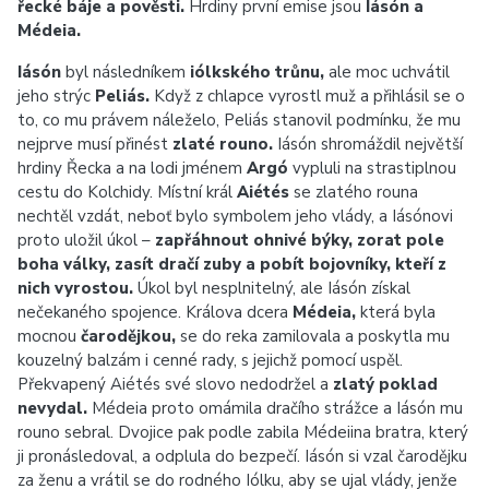
řecké báje a pověsti.
Hrdiny první emise jsou
Iásón a
Médeia.
Iásón
byl následníkem
iólkského trůnu,
ale moc uchvátil
jeho strýc
Peliás.
Když z chlapce vyrostl muž a přihlásil se o
to, co mu právem náleželo, Peliás stanovil podmínku, že mu
nejprve musí přinést
zlaté rouno.
Iásón shromáždil největší
hrdiny Řecka a na lodi jménem
Argó
vypluli na strastiplnou
cestu do Kolchidy. Místní král
Aiétés
se zlatého rouna
nechtěl vzdát, neboť bylo symbolem jeho vlády, a Iásónovi
proto uložil úkol –
zapřáhnout ohnivé býky, zorat pole
boha války, zasít dračí zuby a pobít bojovníky, kteří z
nich vyrostou.
Úkol byl nesplnitelný, ale Iásón získal
nečekaného spojence. Králova dcera
Médeia,
která byla
mocnou
čarodějkou,
se do reka zamilovala a poskytla mu
kouzelný balzám i cenné rady, s jejichž pomocí uspěl.
Překvapený Aiétés své slovo nedodržel a
zlatý poklad
nevydal.
Médeia proto omámila dračího strážce a Iásón mu
rouno sebral.
Dvojice pak podle zabila Médeiina bratra, který
ji pronásledoval, a odplula do bezpečí. Iásón si vzal čarodějku
za ženu a vrátil se do rodného Iólku, aby se ujal vlády, jenže