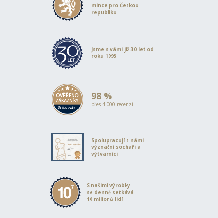
mince pro Českou
republiku
Jsme s vámi již 30 let od
roku 1993
98 %
přes 4 000 recenzí
Spolupracují s námi
význační sochaři a
výtvarníci
S našimi výrobky
se denně setkává
10 milionů lidí