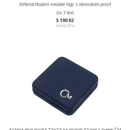
Stříbrná titulární medaile Mgr. s věnováním proof
Do 7 dnů
5 190 Kč
včetně DPH
Kožená etue modrá 7,5×7,5 na průměr 57 mm s logem ČM