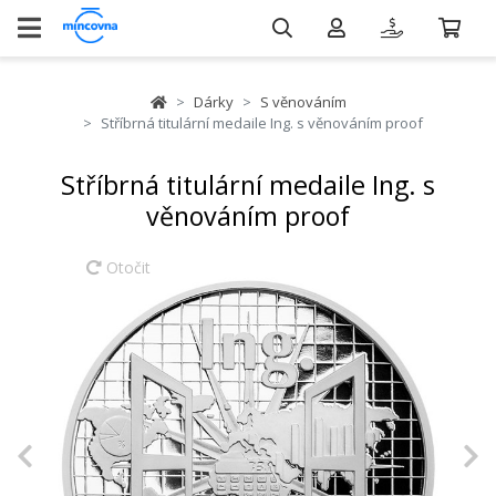
Dárky
S věnováním
Stříbrná titulární medaile Ing. s věnováním proof
Stříbrná titulární medaile Ing. s
věnováním proof
Otočit
Previous
N