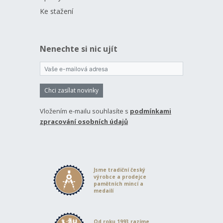
Ke stažení
Nenechte si nic ujít
Chci zasílat novinky
Vložením e-mailu souhlasíte s
podmínkami
zpracování osobních údajů
Jsme tradiční český
výrobce a prodejce
pamětních mincí a
medailí
Od roku 1993 razíme