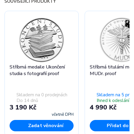
SOUVISEJÍCÍ PRODUKTY
Stříbrná medaile Ukončení
Stříbrná titulární me
studia s fotografií proof
MUDr. proof
Skladem na 0 prodejnách
Skladem na 5 pro
Do 14 dnů
Ihned k odeslání
3 190 Kč
4 990 Kč
včetně DPH
Zadat věnování
Přidat do k