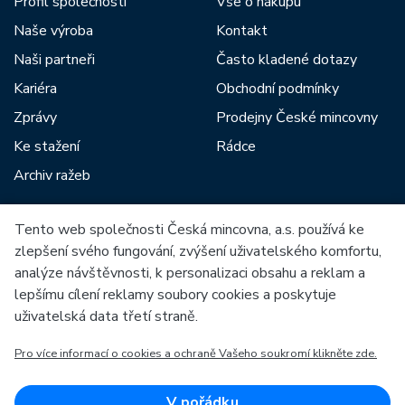
Profil společnosti
Vše o nákupu
Naše výroba
Kontakt
Naši partneři
Často kladené dotazy
Kariéra
Obchodní podmínky
Zprávy
Prodejny České mincovny
Ke stažení
Rádce
Archiv ražeb
Tento web společnosti Česká mincovna, a.s. používá ke
Mezi naše partnery patří:
zlepšení svého fungování, zvýšení uživatelského komfortu,
analýze návštěvnosti, k personalizaci obsahu a reklam a
lepšímu cílení reklamy soubory cookies a poskytuje
uživatelská data třetí straně.
Pro více informací o cookies a ochraně Vašeho soukromí klikněte zde.
Evropská unie
Evropský fond pro regionální rozvoj
OP Podnikání a inovace pro konkurenceschopnost
Evropská unie
V pořádku