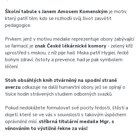
Školní tabule s Janem Amosem Komenským
je motiv,
který patří těm, kdo se rozhodli svůj život zasvětit
pedagogice.
Prvkem, jenž v motivu medaile reprezentuje obory zabývající
se farmacií, je
znak České lékárnické komory
- zelený kříž
uprostřed s miskou, z níž pije had. Miska patří Hygiei, řecké
bohyni zdraví, čistoty a prevence, had je pak symbolem
léčení.
Stoh obsáhlých knih ztvárněný na spodní straně
averzu
odkazuje na další humanitní obory, jež se opírají o
tisíce hodin strávených studiem odborných svazků.
Pokud nedokážete formulovat své pocity hrdosti, štěstí a
dojetí, které se ve vás v souvislosti s takovým úspěchem
oprávněně mísí,
stříbrná titulární medaile Mgr. s
věnováním to výstižně řekne za vás!