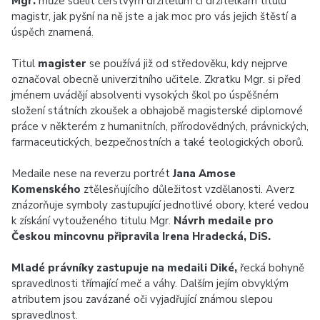
Mgr.
může sdělit čerstvým držitelům či držitelkám titulu
magistr, jak pyšní na ně jste a jak moc pro vás jejich štěstí a
úspěch znamená.
Titul
magister
se používá již od středověku, kdy nejprve
označoval obecně univerzitního učitele. Zkratku Mgr. si před
jménem uvádějí absolventi vysokých škol po úspěšném
složení státních zkoušek a obhajobě magisterské diplomové
práce v některém z humanitních, přírodovědných, právnických,
farmaceutických, bezpečnostních a také teologických oborů.
Medaile nese na reverzu portrét
Jana Amose
Komenského
ztělesňujícího důležitost vzdělanosti. Averz
znázorňuje symboly zastupující jednotlivé obory, které vedou
k získání vytouženého titulu Mgr.
Návrh medaile pro
Českou mincovnu připravila Irena Hradecká, DiS.
Mladé právníky zastupuje na medaili Diké,
řecká bohyně
spravedlnosti třímající meč a váhy. Dalším jejím obvyklým
atributem jsou zavázané oči vyjadřující známou slepou
spravedlnost.