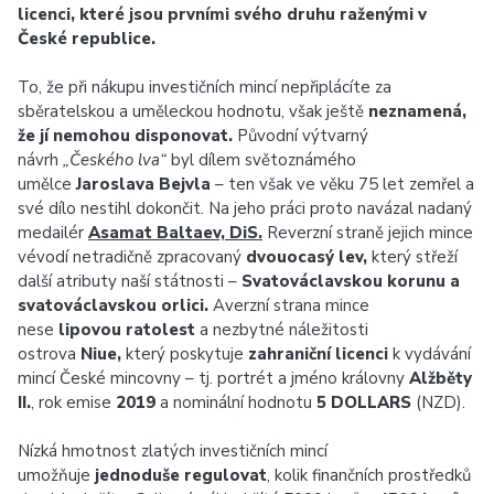
licenci, které jsou prvními svého druhu raženými v
České republice.
To, že při nákupu investičních mincí nepřiplácíte za
sběratelskou a uměleckou hodnotu, však ještě
neznamená,
že jí nemohou disponovat.
Původní výtvarný
návrh
„Českého lva“
byl dílem světoznámého
umělce
Jaroslava Bejvla
– ten však ve věku 75 let zemřel a
své dílo nestihl dokončit. Na jeho práci proto navázal nadaný
medailér
Asamat Baltaev, DiS.
Reverzní straně jejich mince
vévodí netradičně zpracovaný
dvouocasý lev,
který střeží
další atributy naší státnosti –
Svatováclavskou korunu a
svatováclavskou orlici.
Averzní strana mince
nese
lipovou ratolest
a nezbytné náležitosti
ostrova
Niue,
který poskytuje
zahraniční licenci
k vydávání
mincí České mincovny – tj. portrét a jméno královny
Alžběty
II.
, rok emise
2019
a nominální hodnotu
5 DOLLARS
(NZD).
Nízká hmotnost zlatých investičních mincí
umožňuje
jednoduše regulovat
, kolik finančních prostředků