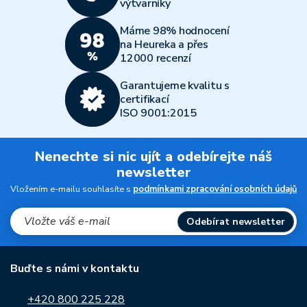
výtvarníky
Máme 98% hodnocení
na Heureka a přes
12000 recenzí
Garantujeme kvalitu s
certifikací
ISO 9001:2015
Nenechte si nic ujít a odebírejte náš
newsletter
Vložením e-mailu souhlasíte s
podmínkami zpracování osobních údajů
Odebírat newsletter
Buďte s námi v kontaktu
+420 800 225 228