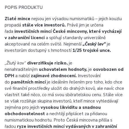
POPIS PRODUKTU
Zlaté mince
nejsou jen výsadou numismatiků – jejich kouzlu
propadá
stále více investorů.
Právě jim je určena
řada
investičních mincí České mincovny, které vycházejí
v zahraniční licenci
a splňují standardy univerzálně
akceptované na celém světě. Nejmenší
„Český lev“
je
investorům dostupný s hmotností
1/25 trojské unce.
„Žlutý kov“
diverzifikuje riziko,
je
nenahraditelným
uchovatelem hodnoty,
je
osvobozen od
DPH
a nabízí
zajímavé zhodnocení.
Investování
do
pamětních mincí
je ideálním řešením pro toho, kdo chce
své finanční prostředky uložit do drahých kovů, ale navíc chce
vlastnit také něco, co má svou sběratelskou cenu. Stále více
se však rozšiřuje skupina investorů, kteří mince vyhledávají
zejména pro jejich
vysokou likviditu a snadnou
obchodovatelnost
a nechtějí připlácet za přidanou
numismatickou hodnotu. Proto Česká mincovna přišla s
řadou
ryze investičních mincí vydávaných v zahraniční