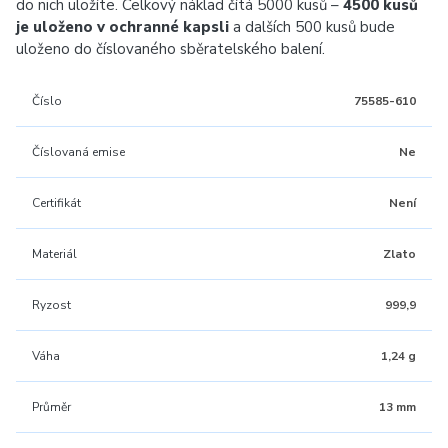
do nich uložíte. Celkový náklad čítá 5000 kusů –
4500 kusů
je uloženo v ochranné kapsli
a dalších 500 kusů bude
uloženo do číslovaného sběratelského balení.
Číslo
75585-610
Číslovaná emise
Ne
Certifikát
Není
Materiál
Zlato
Ryzost
999,9
Váha
1,24 g
Průměr
13 mm