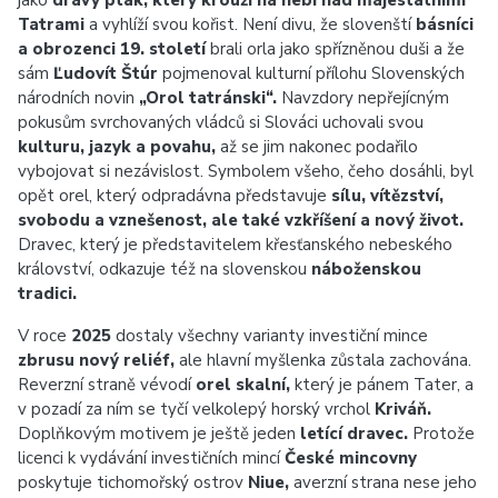
jako
dravý pták, který krouží na nebi nad majestátními
Tatrami
a vyhlíží svou kořist. Není divu, že slovenští
básníci
a obrozenci 19. století
brali orla jako spřízněnou duši a že
sám
Ľudovít Štúr
pojmenoval kulturní přílohu Slovenských
národních novin
„Orol tatránski“.
Navzdory nepřejícným
pokusům svrchovaných vládců si Slováci uchovali svou
kulturu, jazyk a povahu,
až se jim nakonec podařilo
vybojovat si nezávislost. Symbolem všeho, čeho dosáhli, byl
opět orel, který odpradávna představuje
sílu, vítězství,
svobodu a vznešenost, ale také vzkříšení a nový život.
Dravec, který je představitelem křesťanského nebeského
království, odkazuje též na slovenskou
náboženskou
tradici.
V roce
2025
dostaly všechny varianty investiční mince
zbrusu nový reliéf,
ale hlavní myšlenka zůstala zachována.
Reverzní straně vévodí
orel skalní,
který je pánem Tater, a
v pozadí za ním se tyčí velkolepý horský vrchol
Kriváň.
Doplňkovým motivem je ještě jeden
letící dravec.
Protože
licenci k vydávání investičních mincí
České mincovny
poskytuje tichomořský ostrov
Niue,
averzní strana nese jeho