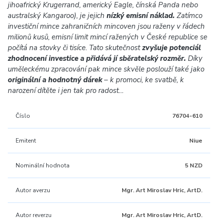
jihoafrický Krugerrand, americký Eagle, čínská Panda nebo
australský Kangaroo), je jejich
nízký emisní náklad.
Zatímco
investiční mince zahraničních mincoven jsou raženy v řádech
milionů kusů, emisní limit mincí ražených v České republice se
počítá na stovky či tisíce. Tato skutečnost
zvyšuje potenciál
zhodnocení investice a přidává jí sběratelský rozměr.
Díky
uměleckému zpracování pak mince skvěle poslouží také jako
originální a hodnotný dárek
– k promoci, ke svatbě, k
narození dítěte i jen tak pro radost…
Číslo
76704-610
Emitent
Niue
Nominální hodnota
5 NZD
Autor averzu
Mgr. Art Miroslav Hric, ArtD.
Autor reverzu
Mgr. Art Miroslav Hric, ArtD.