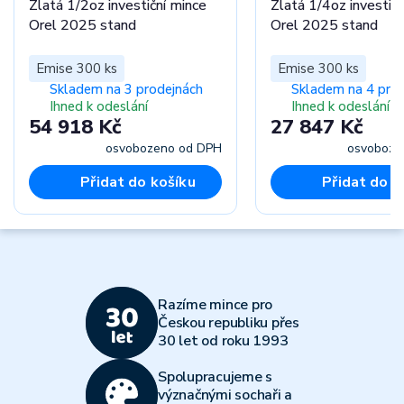
Zlatá 1/2oz investiční mince
Zlatá 1/4oz investičn
Orel 2025 stand
Orel 2025 stand
Emise 300 ks
Emise 300 ks
Skladem na 3 prodejnách
Skladem na 4 pro
Ihned k odeslání
Ihned k odeslání
54 918 Kč
27 847 Kč
osvobozeno od DPH
osvoboze
Přidat do košíku
Přidat do k
Razíme mince pro
Českou republiku přes
30 let od roku 1993
Spolupracujeme s
význačnými sochaři a