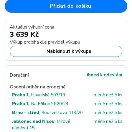
Přidat do košíku
Aktuální výkupní cena
3 639 Kč
Výkup probíhá dle
pravidel výkupu
Nabídnout k výkupu
Doručení
ihned k odeslání
Osobní odběr na prodejně
Praha 1
, Havelská 503/19
méně než 5 ks
Praha 1
, Na Příkopě 820/24
méně než 5 ks
Brno - střed
, Roosveltova 419/20
méně než 5 ks
Jablonec nad Nisou
, Mírové
méně než 5 ks
náměstí 15