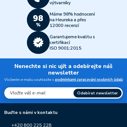
výtvarníky
Máme 98% hodnocení
na Heureka a přes
12000 recenzí
Garantujeme kvalitu s
certifikací
ISO 9001:2015
Nenechte si nic ujít a odebírejte náš
newsletter
Vložením e-mailu souhlasíte s
podmínkami zpracování osobních údajů
Odebírat newsletter
Buďte s námi v kontaktu
+420 800 225 228