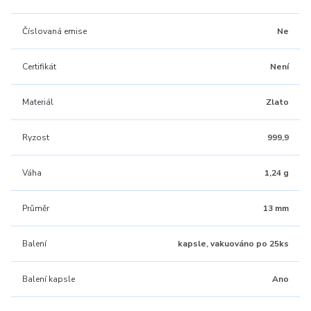
Číslovaná emise
Ne
Certifikát
Není
Materiál
Zlato
Ryzost
999,9
Váha
1,24 g
Průměr
13 mm
Balení
kapsle, vakuováno po 25ks
Balení kapsle
Ano