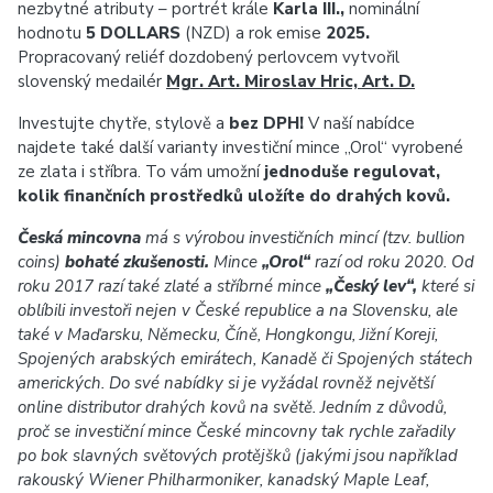
nezbytné atributy – portrét krále
Karla III.,
nominální
hodnotu
5 DOLLARS
(NZD) a rok emise
2025.
Propracovaný reliéf dozdobený perlovcem vytvořil
slovenský medailér
Mgr. Art. Miroslav Hric, Art. D.
Investujte chytře, stylově a
bez DPH!
V naší nabídce
najdete také další varianty investiční mince „Orol“ vyrobené
ze zlata i stříbra. To vám umožní
jednoduše regulovat,
kolik finančních prostředků uložíte do drahých kovů.
Česká mincovna
má s výrobou investičních mincí (tzv. bullion
coins)
bohaté zkušenosti.
Mince
„Orol“
razí od roku 2020. Od
roku 2017 razí také zlaté a stříbrné mince
„Český lev“,
které si
oblíbili investoři nejen v České republice a na Slovensku, ale
také v Maďarsku, Německu, Číně, Hongkongu, Jižní Koreji,
Spojených arabských emirátech, Kanadě či Spojených státech
amerických. Do své nabídky si je vyžádal rovněž největší
online distributor drahých kovů na světě. Jedním z důvodů,
proč se investiční mince České mincovny tak rychle zařadily
po bok slavných světových protějšků (jakými jsou například
rakouský Wiener Philharmoniker, kanadský Maple Leaf,