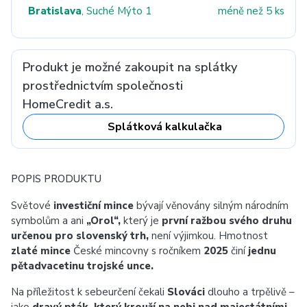
Bratislava
, Suché Mýto 1
méně než 5 ks
Produkt je možné zakoupit na splátky
prostřednictvím společnosti
HomeCredit a.s.
Splátková kalkulačka
POPIS PRODUKTU
Světové
investiční mince
bývají věnovány silným národním
symbolům a ani
„Orol“,
který je
první ražbou svého druhu
určenou pro slovenský trh,
není výjimkou. Hmotnost
zlaté mince
České mincovny s ročníkem
2025
činí
jednu
pětadvacetinu trojské unce.
Na příležitost k sebeurčení čekali
Slováci
dlouho a trpělivě –