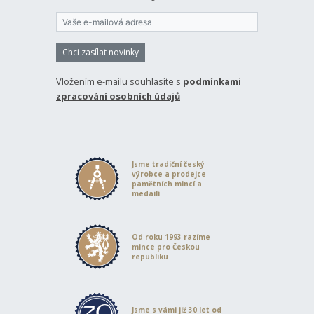
Chci zasílat novinky
Vložením e-mailu souhlasíte s
podmínkami
zpracování osobních údajů
Jsme tradiční český
výrobce a prodejce
pamětních mincí a
medailí
Od roku 1993 razíme
mince pro Českou
republiku
Jsme s vámi již 30 let od