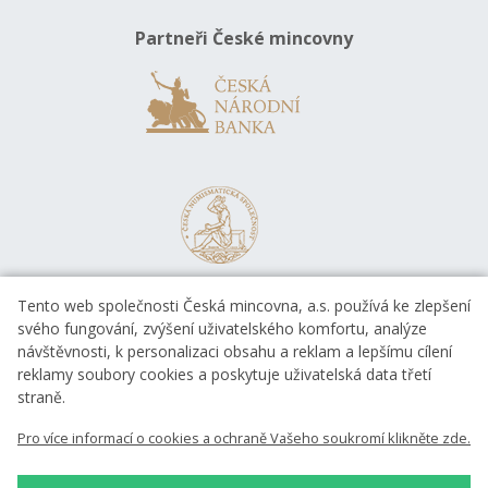
Partneři České mincovny
Tento web společnosti Česká mincovna, a.s. používá ke zlepšení
svého fungování, zvýšení uživatelského komfortu, analýze
návštěvnosti, k personalizaci obsahu a reklam a lepšímu cílení
reklamy soubory cookies a poskytuje uživatelská data třetí
straně.
EVROPSKÁ UNIE
Pro více informací o cookies a ochraně Vašeho soukromí klikněte zde.
Evropský fond pro regionální rozvoj
OP Podnikání a inovace pro konkurenceschopnost
EVROPSKÁ UNIE