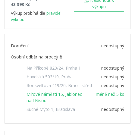
Nabídnout k
43 393 Kč
výkupu
Výkup probíhá dle
pravidel
výkupu.
Doručení
nedostupný
Osobní odběr na prodejně
Na Příkopě 820/24, Praha 1
nedostupný
Havelská 503/19, Praha 1
nedostupný
Roosveltova 419/20, Brno - střed
nedostupný
Mírové náměstí 15, Jablonec
méně než 5 ks
nad Nisou
Suché Mýto 1, Bratislava
nedostupný