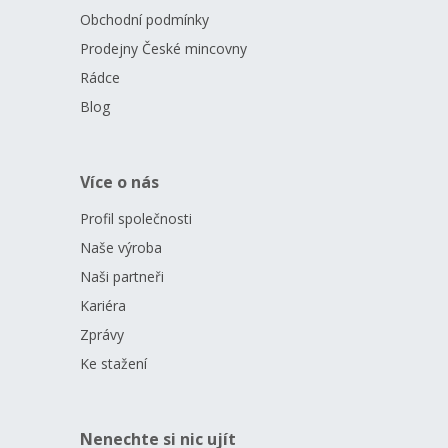
Obchodní podmínky
Zatímco náklad světových investičních mincí čítá miliony kusů
Prodejny České mincovny
ročně, emise půluncové zlaté mince České mincovny čítá
pouhých
1000 kusů
(z toho 25 kusů je součástí ucelené sady
Rádce
mincí)
.
Blog
Více o nás
Profil společnosti
Naše výroba
Naši partneři
Kariéra
Zprávy
Ke stažení
Nenechte si nic ujít