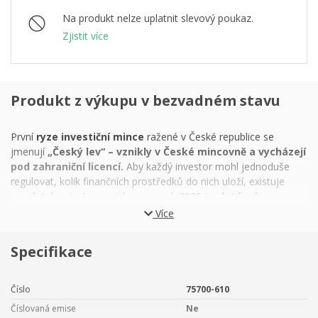
Na produkt nelze uplatnit slevový poukaz.
Zjistit více
Produkt z výkupu v bezvadném stavu
První
ryze investiční mince
ražené v České republice se
jmenují
„Český lev“ – vznikly v České mincovně a vycházejí
pod zahraniční licencí.
Aby každý investor mohl jednoduše
regulovat, kolik finančních prostředků do nich uloží, existuje
množství variant – novinkou pro rok 2020 je
zlatá mince
o hmotnosti jedné poloviny unce.
Více
Při používání slova unce je třeba výraz dále specifikovat –
Specifikace
existuje totiž celá řada obměn této jednotky, z nichž některé se
týkají hmotnosti a jiné objemu. V prostředí
mezinárodního
obchodu s drahými kovy
– především zlatem, stříbrem a
Číslo
75700-610
platinou –, ale také drahokamy je univerzálně platnou jednotkou
Číslovaná emise
Ne
hmotnosti tzv.
trojská unce
(zkráceně „oz“).
Ta své jméno