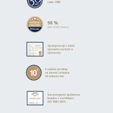
roku 1993
98 %
přes 4 000 recenzí
Spolupracují s námi
význační sochaři a
výtvarníci
S našimi výrobky
se denně setkává
10 milionů lidí
Garantujeme špičkovou
kvalitu s certifikací
ISO 9001:2015