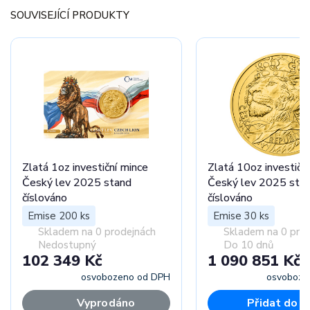
SOUVISEJÍCÍ PRODUKTY
Zlatá 1oz investiční mince
Zlatá 10oz investičn
Český lev 2025 stand
Český lev 2025 sta
číslováno
číslováno
Emise 200 ks
Emise 30 ks
Skladem na 0 prodejnách
Skladem na 0 pro
Nedostupný
Do 10 dnů
102 349 Kč
1 090 851 Kč
osvobozeno od DPH
osvoboze
Vyprodáno
Přidat do k