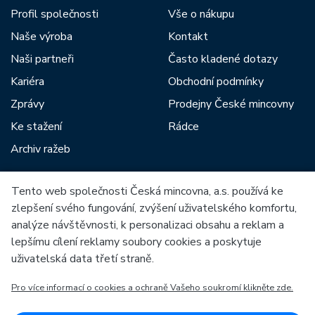
Profil společnosti
Vše o nákupu
Naše výroba
Kontakt
Naši partneři
Často kladené dotazy
Kariéra
Obchodní podmínky
Zprávy
Prodejny České mincovny
Ke stažení
Rádce
Archiv ražeb
Tento web společnosti Česká mincovna, a.s. používá ke
Mezi naše partnery patří:
zlepšení svého fungování, zvýšení uživatelského komfortu,
analýze návštěvnosti, k personalizaci obsahu a reklam a
lepšímu cílení reklamy soubory cookies a poskytuje
uživatelská data třetí straně.
Pro více informací o cookies a ochraně Vašeho soukromí klikněte zde.
Evropská unie
Evropský fond pro regionální rozvoj
OP Podnikání a inovace pro konkurenceschopnost