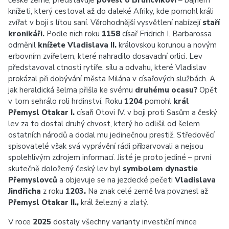
české země, představuje
pověst o Bruncvíkovi
– bájném
knížeti, který cestoval až do daleké Afriky, kde pomohl králi
zvířat v boji s lítou saní. Věrohodnější vysvětlení nabízejí
staří
kronikáři.
Podle nich roku
1158
císař Fridrich I. Barbarossa
odměnil
knížete Vladislava II.
královskou korunou a novým
erbovním zvířetem, které nahradilo dosavadní orlici. Lev
představoval ctnosti rytíře, sílu a odvahu, které Vladislav
prokázal při dobývání města Milána v císařových službách. A
jak heraldická šelma přišla ke svému
druhému ocasu?
Opět
v tom sehrálo roli hrdinství. Roku
1204
pomohl
král
Přemysl Otakar I.
císaři Otovi IV. v boji proti Sasům a český
lev za to dostal druhý chvost, který ho odlišil od šelem
ostatních národů a dodal mu jedinečnou prestiž. Středověcí
spisovatelé však svá vyprávění rádi přibarvovali a nejsou
spolehlivým zdrojem informací. Jisté je proto jediné – první
skutečně doložený český lev byl
symbolem dynastie
Přemyslovců
a objevuje se na jezdecké pečeti
Vladislava
Jindřicha
z roku
1203.
Na znak celé země lva povznesl až
Přemysl Otakar II.,
král železný a zlatý.
V roce
2025
dostaly všechny varianty investiční mince