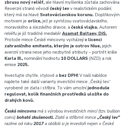
zbrusu nový reliéf,
ale hlavní myšlenka zůstala zachována.
Reverzní straně vévodí
český lev
v realistickém podání,
který má na hlavě
Svatováclavskou korunu.
Doplňkovým
motivem je
orlice,
jež je syntézou svatováclavského,
moravského a slezského dravce, a
česká vlajka.
Autorem
reliéfu je již tradičně medailér
Asamat Baltaev, DiS.
Protože mince České mincovny vycházejí
v licenci
zahraničního emitenta, kterým je ostrov Niue,
jejich
averzní strana nese jeho nezbytné atributy – portrét krále
Karla III.,
nominální hodnotu
10 DOLLARS
(NZD) a rok
emise
2025.
Investujte chytře, stylově a
bez DPH!
V naší nabídce
najdete také další varianty investiční mince „Český lev“
vyrobené ze zlata i stříbra. To vám umožní
jednoduše
regulovat, kolik finančních prostředků uložíte do
drahých kovů.
Česká mincovna
má s výrobou investičních mincí (tzv. bullion
coins)
bohaté zkušenosti.
Zlaté a stříbrné mince
„Český lev“
razíme od roku
2017
a oblíbili si je investoři nejen v České