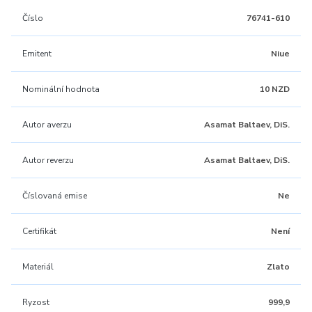
Číslo
76741-610
Emitent
Niue
Nominální hodnota
10 NZD
Autor averzu
Asamat Baltaev, DiS.
Autor reverzu
Asamat Baltaev, DiS.
Číslovaná emise
Ne
Certifikát
Není
Materiál
Zlato
Ryzost
999,9