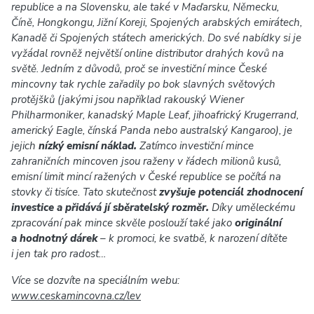
republice a na Slovensku, ale také v Maďarsku, Německu,
Číně, Hongkongu, Jižní Koreji, Spojených arabských emirátech,
Kanadě či Spojených státech amerických. Do své nabídky si je
vyžádal rovněž největší online distributor drahých kovů na
světě. Jedním z důvodů, proč se investiční mince České
mincovny tak rychle zařadily po bok slavných světových
protějšků (jakými jsou například rakouský Wiener
Philharmoniker, kanadský Maple Leaf, jihoafrický Krugerrand,
americký Eagle, čínská Panda nebo australský Kangaroo), je
jejich
nízký emisní náklad.
Zatímco investiční mince
zahraničních mincoven jsou raženy v řádech milionů kusů,
emisní limit mincí ražených v České republice se počítá na
stovky či tisíce. Tato skutečnost
zvyšuje potenciál zhodnocení
investice a přidává jí sběratelský rozměr.
Díky uměleckému
zpracování pak mince skvěle poslouží také jako
originální
a hodnotný dárek
– k promoci, ke svatbě, k narození dítěte
i jen tak pro radost…
Více se dozvíte na speciálním webu:
www.ceskamincovna.cz/lev