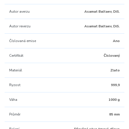
Autor averzu
Asamat Baltaev, DiS.
Autor reverzu
Asamat Baltaev, DiS.
Číslovaná emise
Ano
Certifikát
Číslovaný
Materiál
Zlato
Ryzost
999,9
Váha
1000 g
Průměr
85 mm