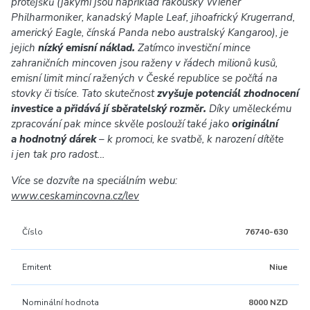
protějšků (jakými jsou například rakouský Wiener
Philharmoniker, kanadský Maple Leaf, jihoafrický Krugerrand,
americký Eagle, čínská Panda nebo australský Kangaroo), je
jejich
nízký emisní náklad.
Zatímco investiční mince
zahraničních mincoven jsou raženy v řádech milionů kusů,
emisní limit mincí ražených v České republice se počítá na
stovky či tisíce. Tato skutečnost
zvyšuje potenciál zhodnocení
investice a přidává jí sběratelský rozměr.
Díky uměleckému
zpracování pak mince skvěle poslouží také jako
originální
a hodnotný dárek
– k promoci, ke svatbě, k narození dítěte
i jen tak pro radost…
Více se dozvíte na speciálním webu:
www.ceskamincovna.cz/lev
Číslo
76740-630
Emitent
Niue
Nominální hodnota
8000 NZD