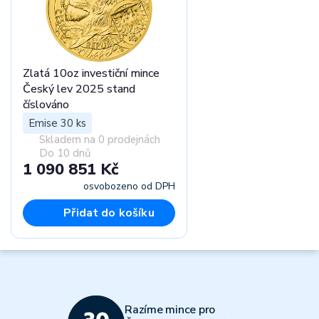
Zlatá 10oz investiční mince
Český lev 2025 stand
číslováno
Emise 30 ks
Skladem na 0 prodejnách
Do 10 dnů
1 090 851 Kč
osvobozeno od DPH
Přidat do košíku
Razíme mince pro