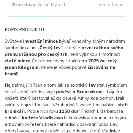
Bratislava
, Suché Mýto 1
nedostupný
POPIS PRODUKTU
Světové
investiční mince
bývají věnovány silným národním
symbolům a ani
„Český lev“,
který je
první ražbou svého
druhu určenou pro český trh,
není výjimkou. Hmotnost
zlaté mince
České mincovny s ročníkem
2025
činí
celý
jeden kilogram.
Mince je vůbec poprvé
číslována na
hraně!
Nejznámější příběh o tom, jak se exotický
lev
stal symbolem
české země, představuje
pověst o Bruncvíkovi
– bájném
knížeti, který cestoval až do daleké Afriky, kde pomohl králi
zvířat v boji s lítou saní. Věrohodnější vysvětlení nabízejí
staří
kronikáři.
Podle nich roku
1158
císař Fridrich I. Barbarossa
odměnil
knížete Vladislava II.
královskou korunou a novým
erbovním zvířetem, které nahradilo dosavadní orlici. Lev
představoval ctnosti rytíře, sílu a odvahu, které Vladislav