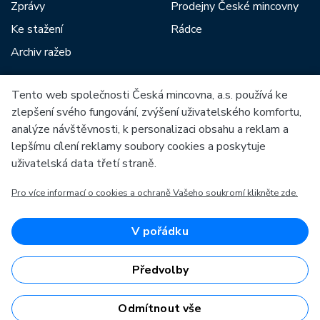
Zprávy
Prodejny České mincovny
Ke stažení
Rádce
Archiv ražeb
Tento web společnosti Česká mincovna, a.s. používá ke
Mezi naše partnery patří:
zlepšení svého fungování, zvýšení uživatelského komfortu,
analýze návštěvnosti, k personalizaci obsahu a reklam a
lepšímu cílení reklamy soubory cookies a poskytuje
uživatelská data třetí straně.
Pro více informací o cookies a ochraně Vašeho soukromí klikněte zde.
Evropská unie
Evropský fond pro regionální rozvoj
OP Podnikání a inovace pro konkurenceschopnost
Evropská unie
V pořádku
Evropský fond pro regionální rozvoj
Investice do vaší budoucnosti
Předvolby
Odmítnout vše
Česká mincovna, a.s. © 1993 - 2026