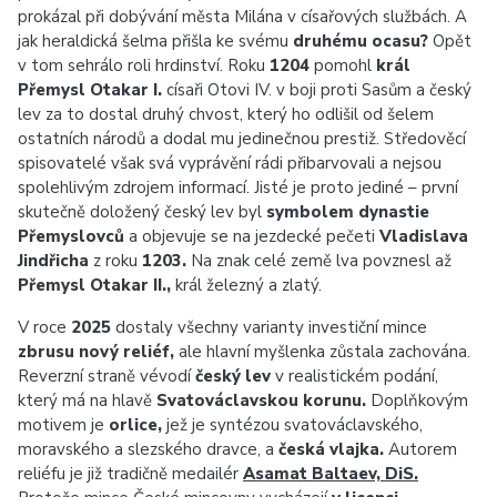
prokázal při dobývání města Milána v císařových službách. A
jak heraldická šelma přišla ke svému
druhému ocasu?
Opět
v tom sehrálo roli hrdinství. Roku
1204
pomohl
král
Přemysl Otakar I.
císaři Otovi IV. v boji proti Sasům a český
lev za to dostal druhý chvost, který ho odlišil od šelem
ostatních národů a dodal mu jedinečnou prestiž. Středověcí
spisovatelé však svá vyprávění rádi přibarvovali a nejsou
spolehlivým zdrojem informací. Jisté je proto jediné – první
skutečně doložený český lev byl
symbolem dynastie
Přemyslovců
a objevuje se na jezdecké pečeti
Vladislava
Jindřicha
z roku
1203.
Na znak celé země lva povznesl až
Přemysl Otakar II.,
král železný a zlatý.
V roce
2025
dostaly všechny varianty investiční mince
zbrusu nový reliéf,
ale hlavní myšlenka zůstala zachována.
Reverzní straně vévodí
český lev
v realistickém podání,
který má na hlavě
Svatováclavskou korunu.
Doplňkovým
motivem je
orlice,
jež je syntézou svatováclavského,
moravského a slezského dravce, a
česká vlajka.
Autorem
reliéfu je již tradičně medailér
Asamat Baltaev, DiS.