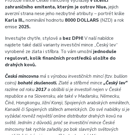
Protože mince České mincovny vycházejí
v licenci
zahraničního emitenta, kterým je ostrov Niue,
jejich
averzní strana nese jeho nezbytné atributy – portrét krále
Karla III.,
nominální hodnotu
8000 DOLLARS
(NZD) a rok
emise
2025.
Investujte chytře, stylově a
bez DPH!
V naší nabídce
najdete také další varianty investiční mince „Český lev“
vyrobené ze zlata i stříbra. To vám umožní
jednoduše
regulovat, kolik finančních prostředků uložíte do
drahých kovů.
Česká mincovna
má s výrobou investičních mincí (tzv. bullion
coins)
bohaté zkušenosti.
Zlaté a stříbrné mince
„Český lev“
razíme od roku
2017
a oblíbili si je investoři nejen v České
republice a na Slovensku, ale také v Maďarsku, Německu,
Číně, Hongkongu, Jižní Koreji, Spojených arabských emirátech,
Kanadě či Spojených státech amerických. Do své nabídky si je
vyžádal rovněž největší online distributor drahých kovů na
světě. Jedním z důvodů, proč se investiční mince České
mincovny tak rychle zařadily po bok slavných světových