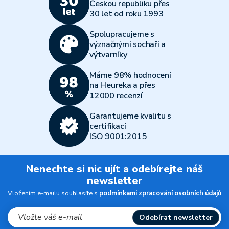
Českou republiku přes
30 let od roku 1993
Spolupracujeme s
význačnými sochaři a
výtvarníky
Máme 98% hodnocení
na Heureka a přes
12000 recenzí
Garantujeme kvalitu s
certifikací
ISO 9001:2015
Nenechte si nic ujít a odebírejte náš
newsletter
Vložením e-mailu souhlasíte s
podmínkami zpracování osobních údajů
Odebírat newsletter