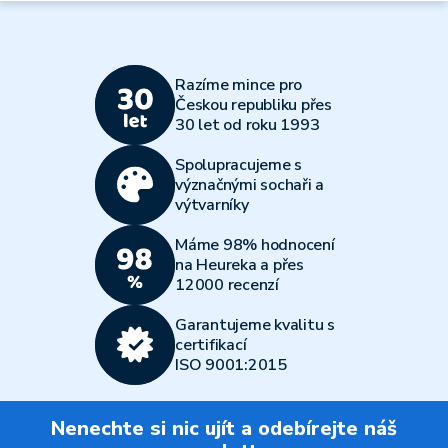
Razíme mince pro
Českou republiku přes
30 let od roku 1993
Spolupracujeme s
význačnými sochaři a
výtvarníky
Máme 98% hodnocení
na Heureka a přes
12000 recenzí
Garantujeme kvalitu s
certifikací
ISO 9001:2015
Nenechte si nic ujít a odebírejte náš