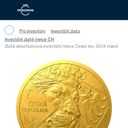
Pro investory
Investiční zlato
Investiční zlaté mince ČM
Zlatá desetiuncová investiční mince Český lev 2024 stand
Previous
Ne