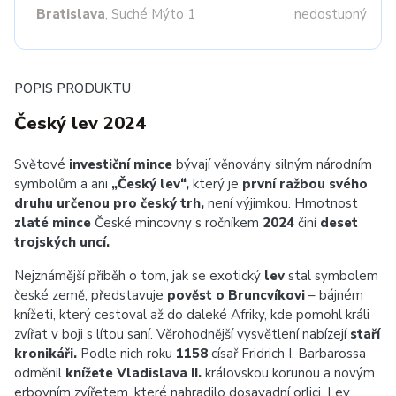
Bratislava
, Suché Mýto 1
nedostupný
POPIS PRODUKTU
Český lev 2024
Světové
investiční mince
bývají věnovány silným národním
symbolům a ani
„Český lev“,
který je
první ražbou svého
druhu určenou pro český trh,
není výjimkou. Hmotnost
zlaté mince
České mincovny s ročníkem
2024
činí
deset
trojských uncí.
Nejznámější příběh o tom, jak se exotický
lev
stal symbolem
české země, představuje
pověst o Bruncvíkovi
– bájném
knížeti, který cestoval až do daleké Afriky, kde pomohl králi
zvířat v boji s lítou saní. Věrohodnější vysvětlení nabízejí
staří
kronikáři.
Podle nich roku
1158
císař Fridrich I. Barbarossa
odměnil
knížete Vladislava II.
královskou korunou a novým
erbovním zvířetem, které nahradilo dosavadní orlici.
Lev