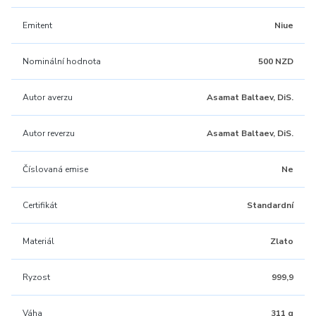
Emitent
Niue
Nominální hodnota
500 NZD
Autor averzu
Asamat Baltaev, DiS.
Autor reverzu
Asamat Baltaev, DiS.
Číslovaná emise
Ne
Certifikát
Standardní
Materiál
Zlato
Ryzost
999,9
Váha
311 g