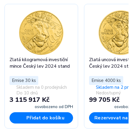
Zlatá kilogramová investiční
Zlatá uncová investič
mince Český lev 2024 stand
Český lev 2024 sta
Emise 30 ks
Emise 4000 ks
Skladem na 0 prodejnách
Skladem na 2 pro
Do 10 dnů
Nedostupný
3 115 917 Kč
99 705 Kč
osvobozeno od DPH
osvoboze
Přidat do košíku
Rezervovat na p