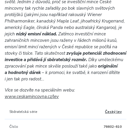
světě. Jedním z důvodů, proč se investiční mince České
mincovny tak rychle zařadily po bok slavných světových
protějšků (jakými jsou například rakouský Wiener
Philharmoniker, kanadský Maple Leaf, jihoafrický Krugerrand,
americký Eagle, čínská Panda nebo australský Kangaroo), je
jejich
nízký emisní náklad.
Zatímco investiční mince
zahraničních mincoven jsou raženy v řádech milionů kusů,
emisní limit mincí ražených v České republice se počítá na
stovky či tisíce. Tato skutečnost
zvyšuje potenciál zhodnocení
investice a přidává jí sběratelský rozměr.
Díky uměleckému
zpracování pak mince skvěle poslouží také jako
originální
a hodnotný dárek
– k promoci, ke svatbě, k narození dítěte
i jen tak pro radost…
Více se dozvíte na speciálním webu:
www.ceskamincovna.cz/lev
Sběratelská série
Český lev
Číslo
76602-610