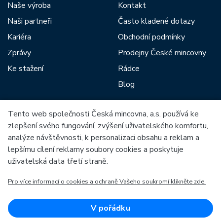
Naše výroba
Kontakt
Naši partneři
Často kladené dotazy
Kariéra
Obchodní podmínky
Zprávy
Prodejny České mincovny
Ke stažení
Rádce
Blog
Tento web společnosti Česká mincovna, a.s. používá ke
Mezi naše partnery patří:
zlepšení svého fungování, zvýšení uživatelského komfortu,
analýze návštěvnosti, k personalizaci obsahu a reklam a
lepšímu cílení reklamy soubory cookies a poskytuje
uživatelská data třetí straně.
Pro více informací o cookies a ochraně Vašeho soukromí klikněte zde.
Evropská unie
Evropský fond pro regionální rozvoj
OP Podnikání a inovace pro konkurenceschopnost
Evropská unie
V pořádku
Evropský fond pro regionální rozvoj