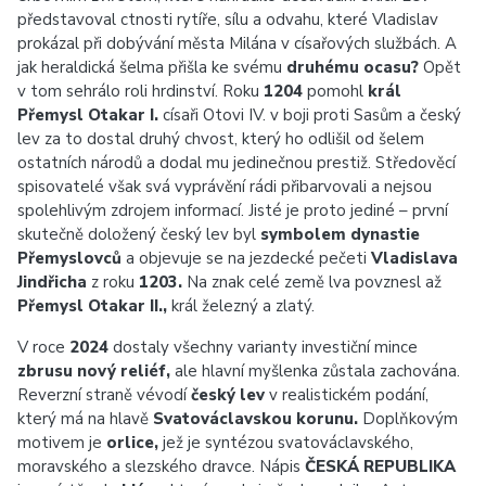
představoval ctnosti rytíře, sílu a odvahu, které Vladislav
prokázal při dobývání města Milána v císařových službách. A
jak heraldická šelma přišla ke svému
druhému ocasu?
Opět
v tom sehrálo roli hrdinství. Roku
1204
pomohl
král
Přemysl Otakar I.
císaři Otovi IV. v boji proti Sasům a český
lev za to dostal druhý chvost, který ho odlišil od šelem
ostatních národů a dodal mu jedinečnou prestiž. Středověcí
spisovatelé však svá vyprávění rádi přibarvovali a nejsou
spolehlivým zdrojem informací. Jisté je proto jediné – první
skutečně doložený český lev byl
symbolem dynastie
Přemyslovců
a objevuje se na jezdecké pečeti
Vladislava
Jindřicha
z roku
1203.
Na znak celé země lva povznesl až
Přemysl Otakar II.,
král železný a zlatý.
V roce
2024
dostaly všechny varianty investiční mince
zbrusu nový reliéf,
ale hlavní myšlenka zůstala zachována.
Reverzní straně vévodí
český lev
v realistickém podání,
který má na hlavě
Svatováclavskou korunu.
Doplňkovým
motivem je
orlice,
jež je syntézou svatováclavského,
moravského a slezského dravce. Nápis
ČESKÁ REPUBLIKA