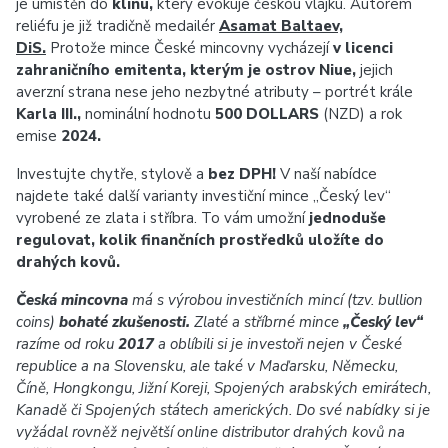
je umístěn do
klínu,
který evokuje českou vlajku. Autorem
reliéfu je již tradičně medailér
Asamat Baltaev,
DiS.
Protože mince České mincovny vycházejí
v licenci
zahraničního emitenta, kterým je ostrov Niue,
jejich
averzní strana nese jeho nezbytné atributy – portrét krále
Karla III.,
nominální hodnotu
500 DOLLARS
(NZD) a rok
emise
2024.
Investujte chytře, stylově a
bez DPH!
V naší nabídce
najdete také další varianty investiční mince „Český lev“
vyrobené ze zlata i stříbra. To vám umožní
jednoduše
regulovat, kolik finančních prostředků uložíte do
drahých kovů.
Česká mincovna
má s výrobou investičních mincí (tzv. bullion
coins)
bohaté zkušenosti.
Zlaté a stříbrné mince
„Český lev“
razíme od roku
2017
a oblíbili si je investoři nejen v České
republice a na Slovensku, ale také v Maďarsku, Německu,
Číně, Hongkongu, Jižní Koreji, Spojených arabských emirátech,
Kanadě či Spojených státech amerických. Do své nabídky si je
vyžádal rovněž největší online distributor drahých kovů na