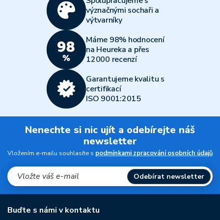
Spolupracujeme s
význačnými sochaři a
výtvarníky
Máme 98% hodnocení
na Heureka a přes
12000 recenzí
Garantujeme kvalitu s
certifikací
ISO 9001:2015
Nenechte si nic ujít a odebírejte náš
newsletter
Vložením e-mailu souhlasíte s
podmínkami zpracování osobních údajů
Odebírat newsletter
Buďte s námi v kontaktu