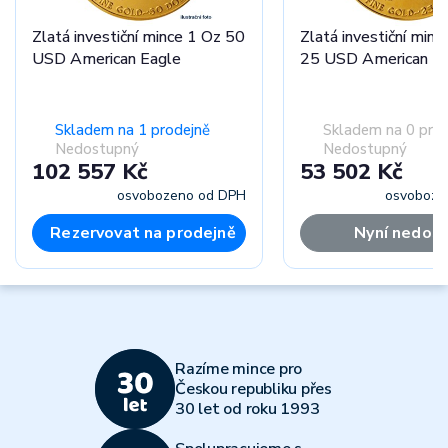
Zlatá investiční mince 1 Oz 50
Zlatá investiční minc
USD American Eagle
25 USD American E
Skladem na 1 prodejně
Skladem na 0 pro
Nedostupný
Nedostupný
102 557 Kč
53 502 Kč
osvobozeno od DPH
osvoboze
Rezervovat na prodejně
Nyní nedos
Razíme mince pro
Českou republiku přes
30 let od roku 1993