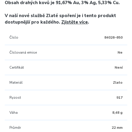
Obsah drahých kovů je 91,67% Au, 3% Ag, 5,33% Cu.
V naší nové službě Zlaté spoření je i tento produkt
dostupnější pro každého.
Zjistěte více
.
Číslo
84026-650
Číslovaná emise
Ne
Certifikát
Není
Materiál
Zlato
Ryzost
917
Váha
8,48 g
Průměr
22 mm