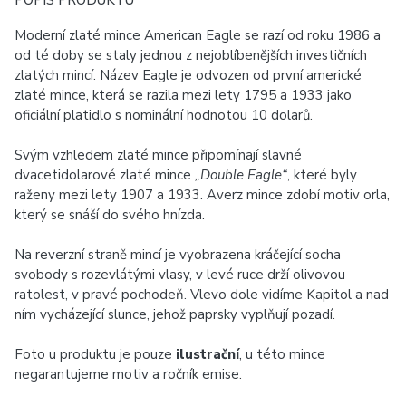
POPIS PRODUKTU
Moderní zlaté mince American Eagle se razí od roku 1986 a
od té doby se staly jednou z nejoblíbenějších investičních
zlatých mincí. Název Eagle je odvozen od první americké
zlaté mince, která se razila mezi lety 1795 a 1933 jako
oficiální platidlo s nominální hodnotou 10 dolarů.
Svým vzhledem zlaté mince připomínají slavné
dvacetidolarové zlaté mince
„Double Eagle“
, které byly
raženy mezi lety 1907 a 1933. Averz mince zdobí motiv orla,
který se snáší do svého hnízda.
Na reverzní straně mincí je vyobrazena kráčející socha
svobody s rozevlátými vlasy, v levé ruce drží olivovou
ratolest, v pravé pochodeň. Vlevo dole vidíme Kapitol a nad
ním vycházející slunce, jehož paprsky vyplňují pozadí.
Foto u produktu je pouze
ilustrační
, u této mince
negarantujeme motiv a ročník emise.