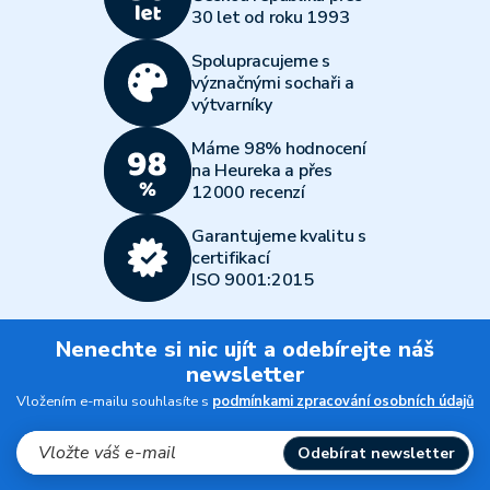
30 let od roku 1993
Spolupracujeme s
význačnými sochaři a
výtvarníky
Máme 98% hodnocení
na Heureka a přes
12000 recenzí
Garantujeme kvalitu s
certifikací
ISO 9001:2015
Nenechte si nic ujít a odebírejte náš
newsletter
Vložením e-mailu souhlasíte s
podmínkami zpracování osobních údajů
Odebírat newsletter