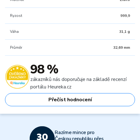
Ryzost
999,9
Váha
31,1 g
Průměr
32,69 mm
98 %
zákazníků nás doporučuje na základě recenzí
portálu Heureka.cz
Přečíst hodnocení
Razíme mince pro
Českou republiku přes