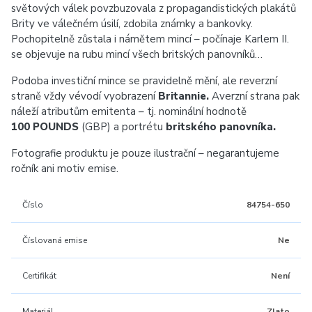
světových válek povzbuzovala z propagandistických plakátů
Brity ve válečném úsilí, zdobila známky a bankovky.
Pochopitelně zůstala i námětem mincí – počínaje Karlem II.
se objevuje na rubu mincí všech britských panovníků…
Podoba investiční mince se pravidelně mění, ale reverzní
straně vždy vévodí vyobrazení
Britannie.
Averzní strana pak
náleží atributům emitenta – tj. nominální hodnotě
100 POUNDS
(GBP) a portrétu
britského panovníka.
Fotografie produktu je pouze ilustrační – negarantujeme
ročník ani motiv emise.
Číslo
84754-650
Číslovaná emise
Ne
Certifikát
Není
Materiál
Zlato