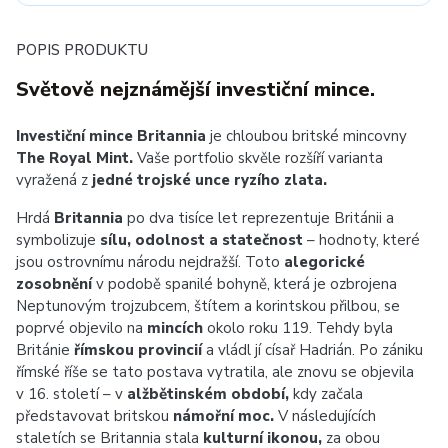
POPIS PRODUKTU
Světově nejznámější investiční mince.
Investiční mince Britannia
je chloubou britské mincovny
The Royal Mint.
Vaše portfolio skvěle rozšíří varianta
vyražená z
jedné trojské unce ryzího zlata.
Hrdá
Britannia
po dva tisíce let reprezentuje Británii a
symbolizuje
sílu, odolnost a statečnost
– hodnoty, které
jsou ostrovnímu národu nejdražší. Toto
alegorické
zosobnění
v podobě spanilé bohyně, která je ozbrojena
Neptunovým trojzubcem, štítem a korintskou přilbou, se
poprvé objevilo na
mincích
okolo roku 119. Tehdy byla
Británie
římskou provincií
a vládl jí císař Hadrián. Po zániku
římské říše se tato postava vytratila, ale znovu se objevila
v 16. století – v
alžbětinském období,
kdy začala
představovat britskou
námořní moc.
V následujících
staletích se Britannia stala
kulturní ikonou,
za obou