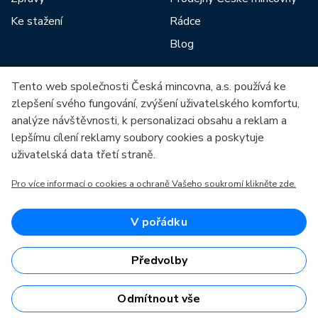
Ke stažení
Rádce
Blog
Tento web společnosti Česká mincovna, a.s. používá ke
Mezi naše partnery patří:
zlepšení svého fungování, zvýšení uživatelského komfortu,
analýze návštěvnosti, k personalizaci obsahu a reklam a
lepšímu cílení reklamy soubory cookies a poskytuje
uživatelská data třetí straně.
Pro více informací o cookies a ochraně Vašeho soukromí klikněte zde.
Evropská unie
Evropský fond pro regionální rozvoj
OP Podnikání a inovace pro konkurenceschopnost
Evropská unie
V pořádku
Evropský fond pro regionální rozvoj
Investice do vaší budoucnosti
Předvolby
Odmítnout vše
Česká mincovna, a.s. © 1993 - 2026