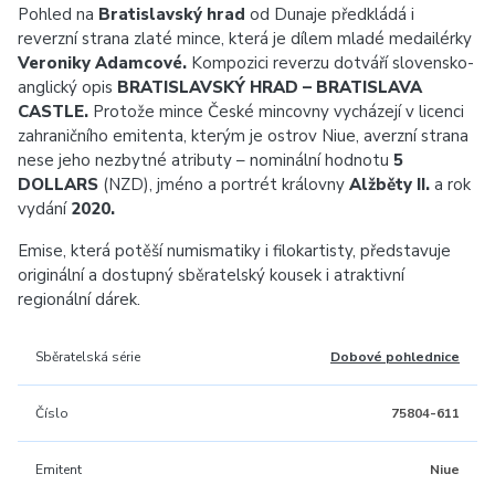
Pohled na
Bratislavský hrad
od Dunaje předkládá i
reverzní strana zlaté mince, která je dílem mladé medailérky
Veroniky Adamcové.
Kompozici reverzu dotváří slovensko-
anglický opis
BRATISLAVSKÝ HRAD – BRATISLAVA
CASTLE.
Protože mince České mincovny vycházejí v licenci
zahraničního emitenta, kterým je ostrov Niue, averzní strana
nese jeho nezbytné atributy – nominální hodnotu
5
DOLLARS
(NZD), jméno a portrét královny
Alžběty II.
a rok
vydání
2020.
Emise, která potěší numismatiky i filokartisty, představuje
originální a dostupný sběratelský kousek i atraktivní
regionální dárek.
Sběratelská série
Dobové pohlednice
Číslo
75804-611
Emitent
Niue