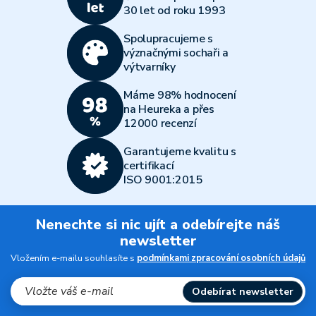
30 let od roku 1993
Spolupracujeme s
význačnými sochaři a
výtvarníky
Máme 98% hodnocení
na Heureka a přes
12000 recenzí
Garantujeme kvalitu s
certifikací
ISO 9001:2015
Nenechte si nic ujít a odebírejte náš
newsletter
Vložením e-mailu souhlasíte s
podmínkami zpracování osobních údajů
Odebírat newsletter