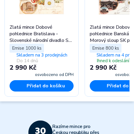
Zlatá mince Dobové
Zlatá mince Dobové
pohlednice Bratislava -
pohlednice Banská Št
Slovenské národní divadlo SK
Morový sloup SK pro
proof
Emise 1000 ks
Emise 800 ks
Skladem na 3 prodejnách
Skladem na 4 pro
Do 14 dnů
Ihned k odeslání
2 990 Kč
2 990 Kč
osvobozeno od DPH
osvoboze
Přidat do košíku
Přidat do k
Razíme mince pro
Českou republiku přes