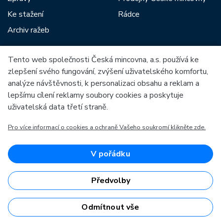
Ke stažení
Rádce
Archiv ražeb
Tento web společnosti Česká mincovna, a.s. používá ke
Mezi naše partnery patří:
zlepšení svého fungování, zvýšení uživatelského komfortu,
analýze návštěvnosti, k personalizaci obsahu a reklam a
lepšímu cílení reklamy soubory cookies a poskytuje
uživatelská data třetí straně.
Pro více informací o cookies a ochraně Vašeho soukromí klikněte zde.
Evropská unie
Evropský fond pro regionální rozvoj
OP Podnikání a inovace pro konkurenceschopnost
Evropská unie
V pořádku
Evropský fond pro regionální rozvoj
Investice do vaší budoucnosti
Předvolby
Odmítnout vše
Česká mincovna, a.s. © 1993 - 2026