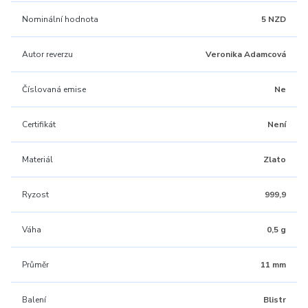
Nominální hodnota
5 NZD
Autor reverzu
Veronika Adamcová
Číslovaná emise
Ne
Certifikát
Není
Materiál
Zlato
Ryzost
999,9
Váha
0,5 g
Průměr
11 mm
Balení
Blistr