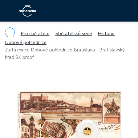
Pro sběratele
Sběratelské série
Historie
Dobové pohlednice
Zlatá mince Dobové pohlednice Bratislava - Bratislavský
hrad SK proof
Previous
Ne