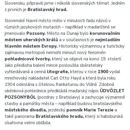
Slovensku, připravili jsme i několik slovenských témat. Jedním
z prvních je
Bratislavský hrad.
Slovenské hlavní město mělo v minulosti řadu názvů v
různých jazykových mutacích – například v maďarštině se
jmenovalo
Pozsony.
Město na Dunaji bylo
korunovačním
městem uherských králů
a v současnosti je
nejmladším
hlavním městem Evropy.
Historicky významnou a turisticky
zajímavou metropoli nemohl minout nový fenomén
pohlednicové tvorby,
který se objevil na konci 19. století.
Jako předloha balení mince posloužila sběratelsky
vyhledávaná a cenná
litografie,
kterou v roce
1900
vydal
mnichovský nakladatel Carl Otto Hayd a která byla roku
1904 odeslána s čitelnou frankaturou do Vídně. Zdobná
okénková pohlednice předkládá maďarský nápis
ÜDVÖZLET
POZSONYBÓL
(pozdrav z Bratislavy) a zachycuje významné
stavby a památky města – například budovu bratislavského
městského divadla,
jezdecký
pomník
Marie Terezie
a
také panorama
Bratislavského hradu,
který si habsburská
císařovna velmi oblíbila.