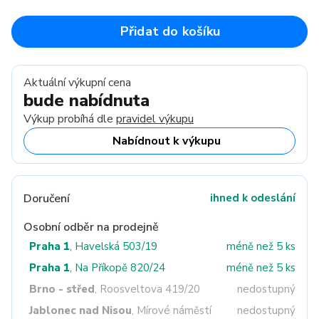
Přidat do košíku
Aktuální výkupní cena
bude nabídnuta
Výkup probíhá dle
pravidel výkupu
Nabídnout k výkupu
Doručení
ihned k odeslání
Osobní odběr na prodejně
Praha 1
, Havelská 503/19
méně než 5 ks
Praha 1
, Na Příkopě 820/24
méně než 5 ks
Brno - střed
, Roosveltova 419/20
nedostupný
Jablonec nad Nisou
, Mírové náměstí
nedostupný