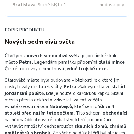
Bratislava
, Suché Mýto 1
nedostupný
POPIS PRODUKTU
Nových sedm divů světa
Čtvrtým z
nových
sedmi divů světa
je jordánské skalní
město
Petra.
Legendární památku připomíná
zlatá mince
České mincovny o hmotnosti
jedné trojské unce.
Starověká města byla budována v blízkosti řek, které jim
poskytovaly dostatek vláhy.
Petra
však vyrostla ve skalách
jordánské pouště,
kde je nouze o každičkou kapku. Skalní
město přesto dokázalo vzkvétat, za což vděčilo
vynalézavosti národa
Nabatejců,
kteří sem přišli
ve 4.
století před naším letopočtem.
Tito schopní
obchodníci
nashromáždili obrovské bohatství, které jim umožnilo
vystavět množství dechberoucích
skalních domů, chrámů,
amfiteátrů a hrobek.
Ze všeho nejdůležitější byl ale jejich