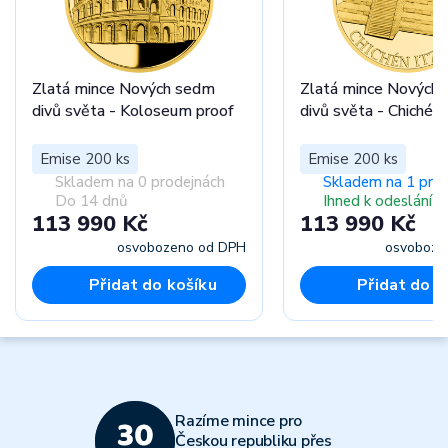
Zlatá mince Nových sedm
Zlatá mince Nových
divů světa - Koloseum proof
divů světa - Chichén 
Emise 200 ks
Emise 200 ks
Skladem na 0 prodejnách
Skladem na 1 pro
Do 14 dnů
Ihned k odeslání
113 990 Kč
113 990 Kč
osvobozeno od DPH
osvoboze
Přidat do košíku
Přidat do k
Razíme mince pro
Českou republiku přes