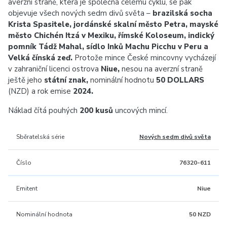
averzní straně, která je společná celému cyklu, se pak
objevuje všech nových sedm divů světa –
brazilská socha
Krista Spasitele, jordánské skalní město Petra, mayské
město Chichén Itzá v Mexiku, římské Koloseum, indický
pomník Tádž Mahal, sídlo Inků Machu Picchu v Peru a
Velká čínská zeď.
Protože mince České mincovny vycházejí
v zahraniční licenci ostrova
Niue,
nesou na averzní straně
ještě jeho
státní znak,
nominální hodnotu
50 DOLLARS
(NZD) a rok emise
2024.
Náklad čítá pouhých
200 kusů
uncových mincí.
Sběratelská série
Nových sedm divů světa
Číslo
76320-611
Emitent
Niue
Nominální hodnota
50 NZD