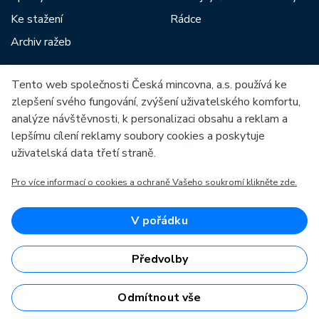
Ke stažení
Rádce
Archiv ražeb
Tento web společnosti Česká mincovna, a.s. používá ke
Mezi naše partnery patří:
zlepšení svého fungování, zvýšení uživatelského komfortu,
analýze návštěvnosti, k personalizaci obsahu a reklam a
lepšímu cílení reklamy soubory cookies a poskytuje
uživatelská data třetí straně.
Pro více informací o cookies a ochraně Vašeho soukromí klikněte zde.
Evropská unie
Evropský fond pro regionální rozvoj
OP Podnikání a inovace pro konkurenceschopnost
Evropská unie
V pořádku
Evropský fond pro regionální rozvoj
Investice do vaší budoucnosti
Předvolby
Odmítnout vše
Česká mincovna, a.s. © 1993 - 2026