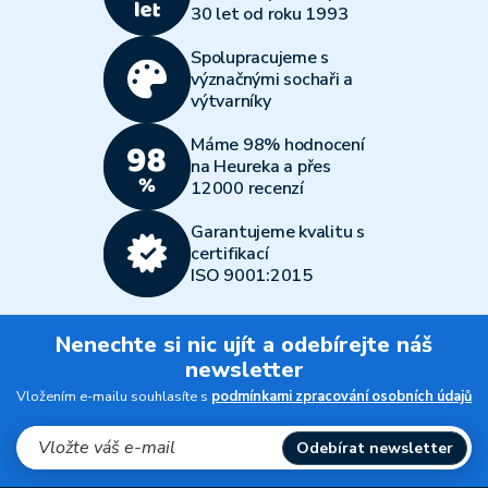
30 let od roku 1993
Spolupracujeme s
význačnými sochaři a
výtvarníky
Máme 98% hodnocení
na Heureka a přes
12000 recenzí
Garantujeme kvalitu s
certifikací
ISO 9001:2015
Nenechte si nic ujít a odebírejte náš
newsletter
Vložením e-mailu souhlasíte s
podmínkami zpracování osobních údajů
Odebírat newsletter