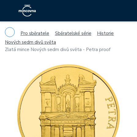
Pro sběratele
Sběratelské série
Historie
Nových sedm divů světa
Zlatá mince Nových sedm divů světa - Petra proof
Previous
Ne