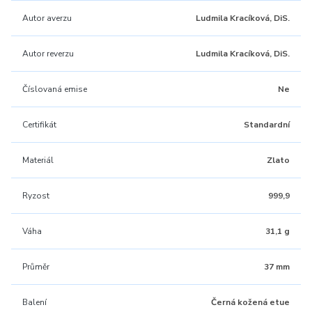
Autor averzu
Ludmila Kracíková, DiS.
Autor reverzu
Ludmila Kracíková, DiS.
Číslovaná emise
Ne
Certifikát
Standardní
Materiál
Zlato
Ryzost
999,9
Váha
31,1 g
Průměr
37 mm
Balení
Černá kožená etue