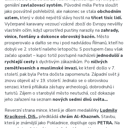
geniální
zavlažovací systém.
Původně měla Petra sloužit
jako posvátné pohřebiště, ale nakonec se stala
obchodním
uzlem,
který v době největší slávy hostil na
třicet tisíc lidí.
Vyčerpané karavany vezoucí vzácné zboží do Evropy nevěřily
vlastním očím, když uprostřed pustiny narazily na
zahrady,
vinice, fontány a dokonce obrovský bazén.
Město
prosperovalo a dařilo se mu i pod nadvládou Římanů, kteří ho
dobyli ve 2. století našeho letopočtu. S postupem času však
začalo upadat – kupci totiž postupně nacházeli
jednodušší a
rychlejší cesty
k dychtivým zákazníkům. Po
ničivých
zemětřeseních a muslimské invazi,
ke které došlo v 7.
století, pak byla Petra dočista zapomenuta. Západní svět ji
znovu objevil až v 19. století. Jednalo se o obrovskou
senzaci, která přilákala zástupy archeologů, dobrodruhů i
turistů. Zájem o starobylé město neutuchá, což dokazuje
jeho zařazení na seznam
nových sedmi divů světa…
Reverzní strana mince, která je dílem medailérky
Ludmily
Kracíkové, DiS.
,
předkládá
chrám Al-‍Khazneh.
Stavbu,
která je známější jako Pokladnice, doplňuje opis
PETRA.
Na