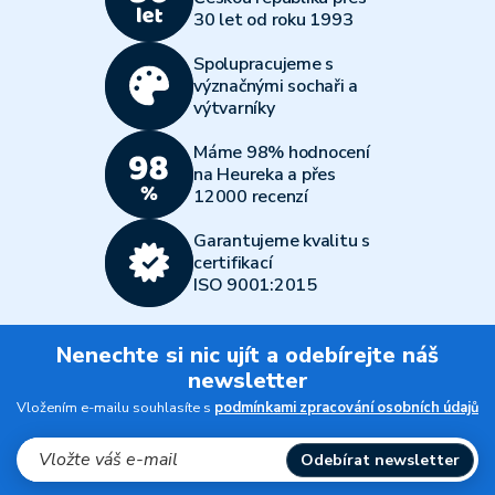
30 let od roku 1993
Spolupracujeme s
význačnými sochaři a
výtvarníky
Máme 98% hodnocení
na Heureka a přes
12000 recenzí
Garantujeme kvalitu s
certifikací
ISO 9001:2015
Nenechte si nic ujít a odebírejte náš
newsletter
Vložením e-mailu souhlasíte s
podmínkami zpracování osobních údajů
Odebírat newsletter