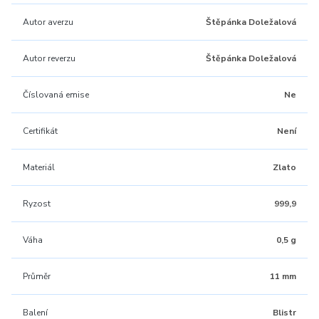
Autor averzu
Štěpánka Doležalová
Autor reverzu
Štěpánka Doležalová
Číslovaná emise
Ne
Certifikát
Není
Materiál
Zlato
Ryzost
999,9
Váha
0,5 g
Průměr
11 mm
Balení
Blistr