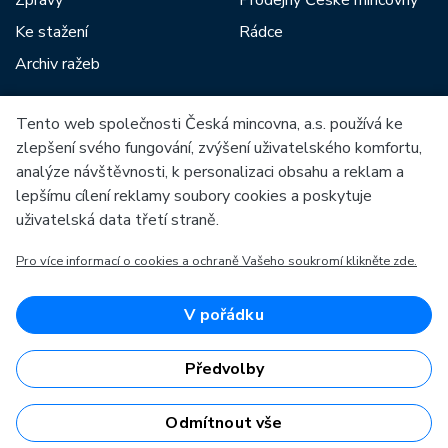
Zprávy
Prodejny České mincovny
Ke stažení
Rádce
Archiv ražeb
Tento web společnosti Česká mincovna, a.s. používá ke
Mezi naše partnery patří:
zlepšení svého fungování, zvýšení uživatelského komfortu,
analýze návštěvnosti, k personalizaci obsahu a reklam a
lepšímu cílení reklamy soubory cookies a poskytuje
uživatelská data třetí straně.
Pro více informací o cookies a ochraně Vašeho soukromí klikněte zde.
Evropská unie
Evropský fond pro regionální rozvoj
OP Podnikání a inovace pro konkurenceschopnost
Evropská unie
V pořádku
Evropský fond pro regionální rozvoj
Investice do vaší budoucnosti
Předvolby
Odmítnout vše
Česká mincovna, a.s. © 1993 - 2026