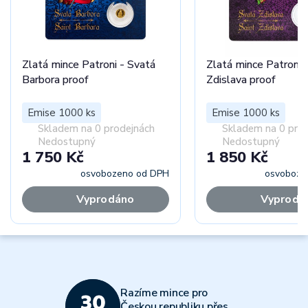
Zlatá mince Patroni - Svatá
Zlatá mince Patroni 
Barbora proof
Zdislava proof
Emise 1000 ks
Emise 1000 ks
Skladem na 0 prodejnách
Skladem na 0 pro
Nedostupný
Nedostupný
1 750 Kč
1 850 Kč
osvobozeno od DPH
osvoboze
Vyprodáno
Vyprodá
Razíme mince pro
Českou republiku přes