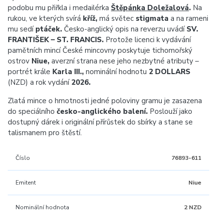
podobu mu přiřkla i medailérka
Štěpánka Doležalová
.
Na
rukou, ve kterých svírá
kříž,
má světec
stigmata
a na rameni
mu sedí
ptáček.
Česko-‍anglický opis na reverzu uvádí
SV.
FRANTIŠEK – ST. FRANCIS.
Protože licenci k vydávání
pamětních mincí České mincovny poskytuje tichomořský
ostrov
Niue,
averzní strana nese jeho nezbytné atributy –
portrét krále
Karla III.,
nominální hodnotu
2 DOLLARS
(NZD) a rok vydání
2026.
Zlatá mince o hmotnosti jedné poloviny gramu je zasazena
do speciálního
česko-anglického balení.
Poslouží jako
dostupný dárek i originální přírůstek do sbírky a stane se
talismanem pro štěstí.
Číslo
76893-611
Emitent
Niue
Nominální hodnota
2 NZD