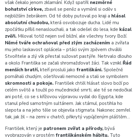
však čekalo jenom zklamání. Když spatřil
nezměrné
bohatství církve,
zbavil se peněz a vyměnil si oděv s
nejbližším žebrákem. Od té doby putoval po kraji a
hlásal
absolutní chudobu,
která osvobozuje ducha. Lidé mu
zpočátku příliš nenaslouchali, a tak odešel do lesa, kde
kázal
zvěři.
Miloval totiž nejen své bližní, ale všechny tvory Boží.
Němé tváře ochraňoval před zlým zacházením
a zvířata
mu jeho laskavost oplácela – ptáci svým zpěvem chválili
Stvořitele a zlý vlk přestal sužovat pastýře. Netrvalo dlouho
a okolo Františka se začali shromažďovat žáci. Tak vznikl
Řád
menších bratří,
kteří prosluli jako
františkáni.
Společně
pomáhali chudým, ošetřovali nemocné a stali se symbolem
skromnosti a pokoje.
František chtěl hlásat slovo boží po
celém světě a toužil po mučednické smrti, ale té se nedočkal
ani poté, co se s křížovou výpravou vydal do Egypta, kde
stanul před samotným sultánem. Jak stárnul, postihla ho
slepota a na jeho těle se objevila stigmata. Nakonec zemřel
tak, jak žil – na zemi v chatrči, přikrytý vypůjčeným pláštěm…
František, který je
patronem zvířat a přírody,
bývá
vyobrazován v prostém
františkánském hábitu.
Tuto