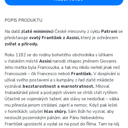
POPIS PRODUKTU
Na další
zlaté miniminci
České mincovny z cyklu
Patroni
se
představuje
svatý František z Assisi,
který je ochráncem
zvířat a přírody.
Roku 1182 se do rodiny bohatého obchodníka s látkami
v italském městě
Assisi
narodil chlapec jménem Giovanni.
Jeho matka byla Francouzka, a tak mu nikdo neřekl jinak než
Francouzek – čili Francesco neboli
František.
V dospívání si
užíval svého postavení a s kumpány z řad zlaté mládeže
vyznával
bezstarostnost a marnotratnost.
Miloval
trubadúrské písně a pod jejich vlivem se chtěl stát rytířem.
Účastnil se vojenských tažení, ale slávy se nedočkal – válka
mu přinesla jenom strádaní, zajetí a nemoc. Když pak ležel
v horečkách, uslyšel
hlas shůry.
Sám Bůh ho vyzval, aby
nesloužil pozemským pánům, ale Pánu Nebeskému.
František uposlechl a vydal se na pouť do Říma. Tam na něj