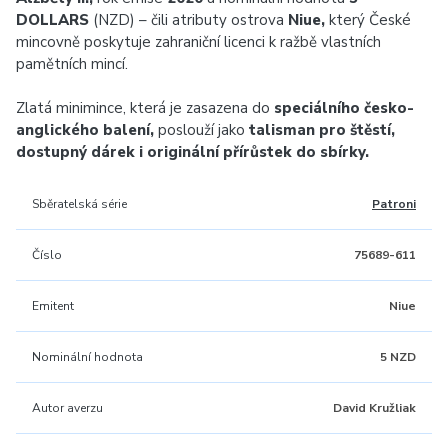
DOLLARS
(NZD) – čili atributy ostrova
Niue,
který České
mincovně poskytuje zahraniční licenci k ražbě vlastních
pamětních mincí.
Zlatá minimince, která je zasazena do
speciálního česko-
anglického balení,
poslouží jako
talisman pro štěstí,
dostupný dárek i originální přírůstek do sbírky.
Sběratelská série
Patroni
Číslo
75689-611
Emitent
Niue
Nominální hodnota
5 NZD
Autor averzu
David Kružliak