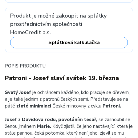
Produkt je možné zakoupit na splátky
prostřednictvím společnosti
HomeCredit a.s.
Splátková kalkulačka
POPIS PRODUKTU
Patroni - Josef slaví svátek 19. března
Svatý Josef
je ochráncem každého, kdo pracuje se dřevem,
a je také jedním z patronů českých zemí. Představuje se na
páté
zlaté miniminci
České mincovny z cyklu
Patroni.
Josef z Davidova rodu, povoláním tesař,
se zasnoubil se
ženou jménem
Marie.
Když zjistil, že jeho nastávající, která je
stále pannou, čeká potomka, který není jeho, zjevil se mu