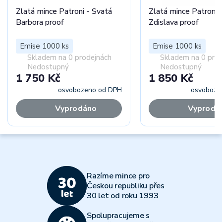
Zlatá mince Patroni - Svatá
Zlatá mince Patroni 
Barbora proof
Zdislava proof
Emise 1000 ks
Emise 1000 ks
Skladem na 0 prodejnách
Skladem na 0 pro
Nedostupný
Nedostupný
1 750 Kč
1 850 Kč
osvobozeno od DPH
osvoboze
Vyprodáno
Vyprodá
Razíme mince pro
Českou republiku přes
30 let od roku 1993
Spolupracujeme s