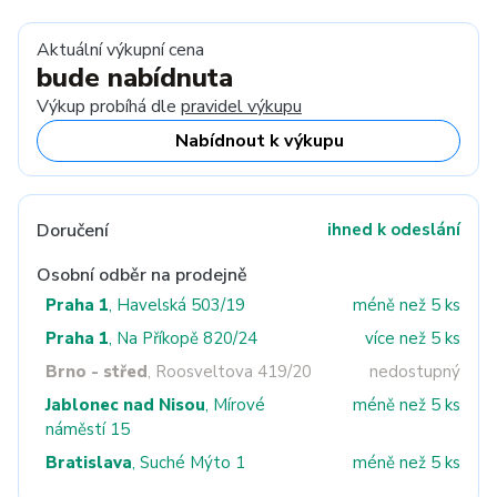
Aktuální výkupní cena
bude nabídnuta
Výkup probíhá dle
pravidel výkupu
Nabídnout k výkupu
Doručení
ihned k odeslání
Osobní odběr na prodejně
Praha 1
, Havelská 503/19
méně než 5 ks
Praha 1
, Na Příkopě 820/24
více než 5 ks
Brno - střed
, Roosveltova 419/20
nedostupný
Jablonec nad Nisou
, Mírové
méně než 5 ks
náměstí 15
Bratislava
, Suché Mýto 1
méně než 5 ks