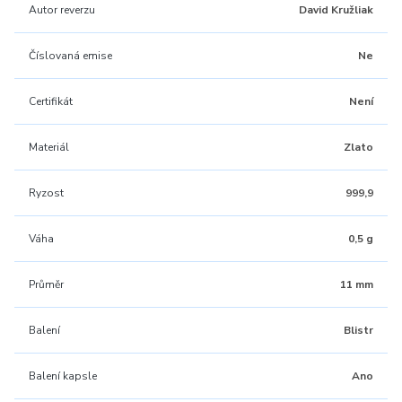
Autor reverzu
David Kružliak
Číslovaná emise
Ne
Certifikát
Není
Materiál
Zlato
Ryzost
999,9
Váha
0,5 g
Průměr
11 mm
Balení
Blistr
Balení kapsle
Ano