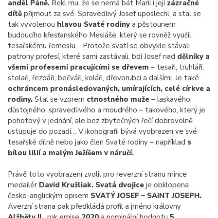
anděl Páně.
Řekl mu, že se nemá bát Marii i její
zázračné
dítě
přijmout za své. Spravedlivý Josef uposlechl, a stal se
tak vyvolenou
hlavou Svaté rodiny
a pěstounem
budoucího křesťanského Mesiáše, který se rovněž vyučil
tesařskému řemeslu… Protože svatí se obvykle stávali
patrony profesí, které sami zastávali, bdí Josef nad
dělníky a
všemi profesemi pracujícími se dřevem
– tesaři, truhláři,
stolaři, řezbáři, bečváři, koláři, dřevorubci a dalšími. Je také
ochráncem pronásledovaných, umírajících, celé církve a
rodiny.
Stal se vzorem
ctnostného muže
– laskavého,
důstojného, spravedlivého a moudrého – takového, který je
pohotový v jednání, ale bez zbytečných řečí dobrovolně
ustupuje do pozadí… V ikonografii bývá vyobrazen ve své
tesařské dílně nebo jako člen Svaté rodiny – například
s
bílou lilií a malým Ježíšem v náručí.
Právě toto vyobrazení zvolil pro reverzní stranu mince
medailér
David Kružliak.
Svatá dvojice
je obklopena
česko-anglickým opisem
SVATÝ JOSEF – SAINT JOSEPH.
Averzní strana pak předkládá profil a jméno královny
Alžběty II.,
rok emise
2020
a nominální hodnotu
5