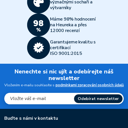
význačnými sochaři a
výtvarníky
Máme 98% hodnocení
na Heureka a přes
12000 recenzí
Garantujeme kvalitu s
certifikací
ISO 9001:2015
Nenechte si nic ujít a odebírejte náš
newsletter
Vložením e-mailu souhlasíte s
podmínkami zpracování osobních údajů
Odebírat newsletter
Buďte s námi v kontaktu