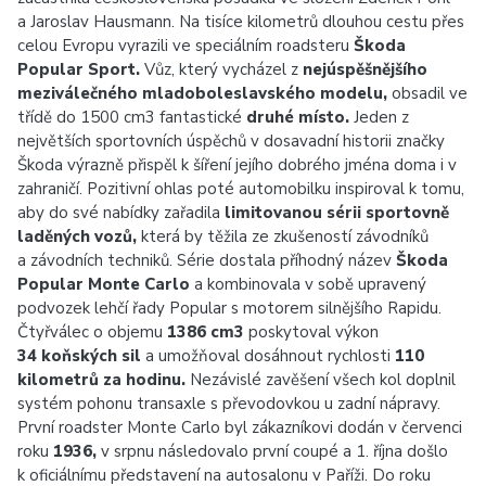
a Jaroslav Hausmann. Na tisíce kilometrů dlouhou cestu přes
celou Evropu vyrazili ve speciálním roadsteru
Škoda
Popular Sport.
Vůz, který vycházel z
nejúspěšnějšího
meziválečného mladoboleslavského modelu,
obsadil ve
třídě do 1500 cm3 fantastické
druhé místo.
Jeden z
největších sportovních úspěchů v dosavadní historii značky
Škoda výrazně přispěl k šíření jejího dobrého jména doma i v
zahraničí. Pozitivní ohlas poté automobilku inspiroval k tomu,
aby do své nabídky zařadila
limitovanou sérii sportovně
laděných vozů,
která by těžila ze zkušeností závodníků
a závodních techniků. Série dostala příhodný název
Škoda
Popular Monte Carlo
a kombinovala v sobě upravený
podvozek lehčí řady Popular s motorem silnějšího Rapidu.
Čtyřválec o objemu
1386 cm3
poskytoval výkon
34 koňských sil
a umožňoval dosáhnout rychlosti
110
kilometrů za hodinu.
Nezávislé zavěšení všech kol doplnil
systém pohonu transaxle s převodovkou u zadní nápravy.
První roadster Monte Carlo byl zákazníkovi dodán v červenci
roku
1936,
v srpnu následovalo první coupé a 1. října došlo
k oficiálnímu představení na autosalonu v Paříži. Do roku