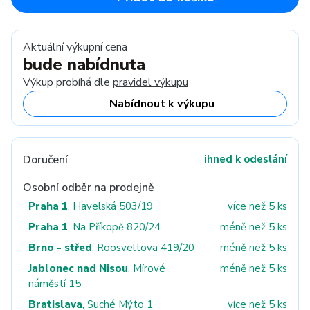
Aktuální výkupní cena
bude nabídnuta
Výkup probíhá dle
pravidel výkupu
Nabídnout k výkupu
Doručení
ihned k odeslání
Osobní odběr na prodejně
Praha 1
, Havelská 503/19
více než 5 ks
Praha 1
, Na Příkopě 820/24
méně než 5 ks
Brno - střed
, Roosveltova 419/20
méně než 5 ks
Jablonec nad Nisou
, Mírové
méně než 5 ks
náměstí 15
Bratislava
, Suché Mýto 1
více než 5 ks