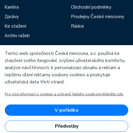
Kariéra
Obchodní podmínky
Zprávy
Prodejny České mincovny
Ke stažení
Rádce
Archiv ražeb
Tento web společnosti Česká mincovna, a.s. používá ke
Mezi naše partnery patří:
zlepšení svého fungování, zvýšení uživatelského komfortu,
analýze návštěvnosti, k personalizaci obsahu a reklam a
lepšímu cílení reklamy soubory cookies a poskytuje
uživatelská data třetí straně.
Pro více informací o cookies a ochraně Vašeho soukromí klikněte zde.
Evropská unie
Evropský fond pro regionální rozvoj
OP Podnikání a inovace pro konkurenceschopnost
Evropská unie
V pořádku
Evropský fond pro regionální rozvoj
Investice do vaší budoucnosti
Předvolby