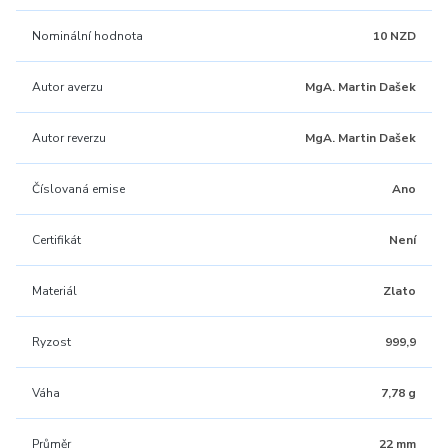
Nominální hodnota
10 NZD
Autor averzu
MgA. Martin Dašek
Autor reverzu
MgA. Martin Dašek
Číslovaná emise
Ano
Certifikát
Není
Materiál
Zlato
Ryzost
999,9
Váha
7,78 g
Průměr
22 mm