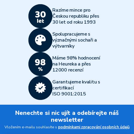
Razíme mince pro
Českou republiku přes
30 let od roku 1993
Spolupracujeme s
význačnými sochaři a
výtvarníky
Máme 98% hodnocení
na Heureka a přes
12000 recenzí
Garantujeme kvalitu s
certifikací
ISO 9001:2015
Nenechte si nic ujít a odebírejte náš
newsletter
Vložením e-mailu souhlasíte s
podmínkami zpracování osobních údajů