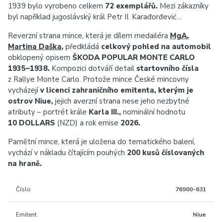
1939 bylo vyrobeno celkem
72 exemplářů.
Mezi zákazníky
byl například jugoslávský král Petr II. Karađorđević…
Reverzní strana mince, která je dílem medailéra
MgA.
Martina Daška
,
předkládá
celkový pohled na automobil
obklopený opisem
ŠKODA POPULAR MONTE CARLO
1935–1938.
Kompozici dotváří detail
startovního čísla
z Rallye Monte Carlo. Protože mince České mincovny
vycházejí
v licenci zahraničního emitenta, kterým je
ostrov Niue,
jejich averzní strana nese jeho nezbytné
atributy – portrét krále
Karla III.,
nominální hodnotu
10 DOLLARS
(NZD) a rok emise
2026.
Pamětní mince, která je uložena do tematického balení,
vychází v nákladu čítajícím pouhých
200 kusů číslovaných
na hraně.
Číslo
76900-631
Emitent
Niue