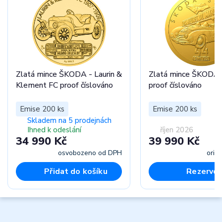
Zlatá mince ŠKODA - Laurin &
Zlatá mince ŠKODA 
Klement FC proof číslováno
proof číslováno
Emise 200 ks
Emise 200 ks
Skladem na 5 prodejnách
Ihned k odeslání
říjen 2026
34 990 Kč
39 990 Kč
osvobozeno od DPH
orie
Přidat do košíku
Rezervov