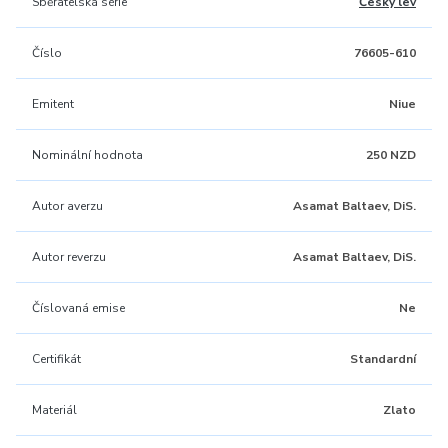
Sběratelská série
Český lev
Číslo
76605-610
Emitent
Niue
Nominální hodnota
250 NZD
Autor averzu
Asamat Baltaev, DiS.
Autor reverzu
Asamat Baltaev, DiS.
Číslovaná emise
Ne
Certifikát
Standardní
Materiál
Zlato