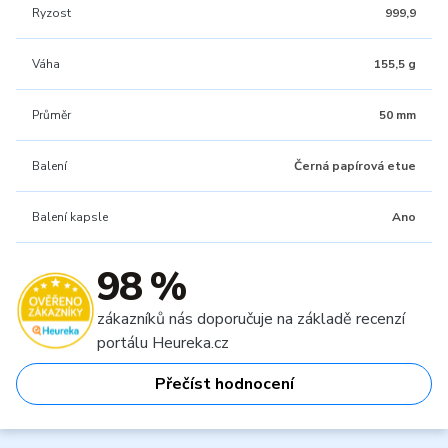
Ryzost
999,9
Váha
155,5 g
Průměr
50 mm
Balení
Černá papírová etue
Balení kapsle
Ano
98 %
zákazníků nás doporučuje na základě recenzí
portálu Heureka.cz
Přečíst hodnocení