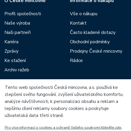
O České mincovně
Informace o nákupu
Profil společnosti
Vše o nákupu
Naše výroba
Kontakt
Naši partneři
Často kladené dotazy
Kariéra
Obchodní podmínky
Zprávy
Prodejny České mincovny
Ke stažení
Rádce
Archiv ražeb
Tento web společnosti Česká mincovna, a.s. používá ke
Mezi naše partnery patří:
zlepšení svého fungování, zvýšení uživatelského komfortu,
analýze návštěvnosti, k personalizaci obsahu a reklam a
lepšímu cílení reklamy soubory cookies a poskytuje
uživatelská data třetí straně.
Pro více informací o cookies a ochraně Vašeho soukromí klikněte zde.
Evropská unie