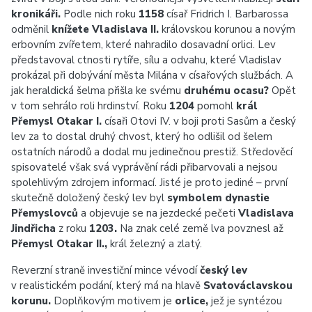
kronikáři.
Podle nich roku
1158
císař Fridrich I. Barbarossa
odměnil
knížete Vladislava II.
královskou korunou a novým
erbovním zvířetem, které nahradilo dosavadní orlici.
Lev
představoval ctnosti rytíře, sílu a odvahu, které Vladislav
prokázal při dobývání města Milána v císařových službách. A
jak heraldická šelma přišla ke svému
druhému ocasu?
Opět
v tom sehrálo roli hrdinství. Roku
1204
pomohl
král
Přemysl Otakar I.
císaři Otovi IV. v boji proti Sasům a český
lev za to dostal druhý chvost, který ho odlišil od šelem
ostatních národů a dodal mu jedinečnou prestiž. Středověcí
spisovatelé však svá vyprávění rádi přibarvovali a nejsou
spolehlivým zdrojem informací. Jisté je proto jediné – první
skutečně doložený český lev byl
symbolem dynastie
Přemyslovců
a objevuje se na jezdecké pečeti
Vladislava
Jindřicha
z roku
1203.
Na znak celé země lva povznesl až
Přemysl Otakar II.,
král železný a zlatý.
Reverzní straně investiční mince vévodí
český lev
v realistickém podání, který má na hlavě
Svatováclavskou
korunu.
Doplňkovým motivem je
orlice,
jež je syntézou