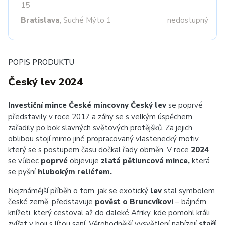
15
Bratislava
, Suché Mýto 1
nedostupný
POPIS PRODUKTU
Český lev 2024
Investiční mince České mincovny Český lev
se poprvé
představily v roce 2017 a záhy se s velkým úspěchem
zařadily po bok slavných světových protějšků.
Za jejich
oblibou stojí mimo jiné propracovaný vlastenecký motiv,
který se s postupem času dočkal řady obměn. V roce
2024
se vůbec
poprvé
objevuje
zlatá pětiuncová mince,
která
se pyšní
hlubokým reliéfem.
Nejznámější příběh o tom, jak se exotický
lev
stal symbolem
české země, představuje
pověst o Bruncvíkovi
– bájném
knížeti, který cestoval až do daleké Afriky, kde pomohl králi
zvířat v boji s lítou saní. Věrohodnější vysvětlení nabízejí
staří