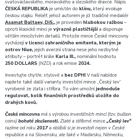
svatováclavského, moravského a slezského dravce. Nápis
ČESKÁ REPUBLIKA
je umístěn do
klínu,
který evokuje
českou vlajku. Reliéf, jehož autorem je již tradičně medailér
Asamat Baltaev, DiS.
,
je proveden
hlubokou ražbou
–
oproti klasické minci je
výrazně plastičtější
a disponuje
větším množstvím detailů.
Protože mince České mincovny
vycházejí
v licenci zahraničního emitenta, kterým je
ostrov Niue,
jejich averzní strana nese jeho nezbytné
atributy – portrét krále
Karla III.,
nominální hodnotu
250 DOLLARS
(NZD) a rok emise
2024.
Investujte chytře, stylově a
bez DPH!
V naší nabídce
najdete také další varianty investiční mince „Český lev“
vyrobené ze zlata i stříbra. To vám umožní
jednoduše
regulovat, kolik finančních prostředků uložíte do
drahých kovů.
Česká mincovna
má s výrobou investičních mincí (tzv. bullion
coins)
bohaté zkušenosti.
Zlaté a stříbrné mince
„Český lev“
razíme od roku
2017
a oblíbili si je investoři nejen v České
republice a na Slovensku, ale také v Maďarsku, Německu,