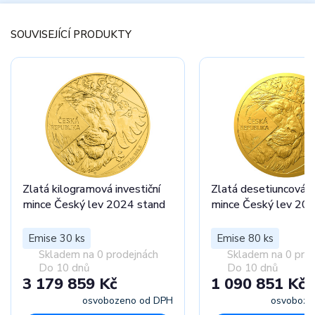
SOUVISEJÍCÍ PRODUKTY
Zlatá kilogramová investiční
Zlatá desetiuncová in
mince Český lev 2024 stand
mince Český lev 20
Emise 30 ks
Emise 80 ks
Skladem na 0 prodejnách
Skladem na 0 pro
Do 10 dnů
Do 10 dnů
3 179 859 Kč
1 090 851 Kč
osvobozeno od DPH
osvoboze