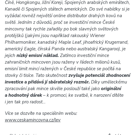
Číně, Hongkongu, Jižní Koreji, Spojených arabských emirátech,
Kanadě či Spojených státech amerických. Do své nabídky si je
vyžádal rovněž největší online distributor drahých kovů na
světě. Jedním z důvodů, proč se investiční mince České
mincovny tak rychle zařadily po bok slavných světových
protějšků (jakými jsou například rakouský Wiener
Philharmoniker, kanadský Maple Leaf, jihoafrický Krugerrand,
americký Eagle, čínská Panda nebo australský Kangaroo), je
jejich
nízký emisní náklad.
Zatímco investiční mince
zahraničních mincoven jsou raženy v řádech milionů kusů,
emisní limit mincí ražených v České republice se počítá na
stovky či tisíce. Tato skutečnost
zvyšuje potenciál zhodnocení
investice a přidává jí sběratelský rozměr.
Díky uměleckému
zpracování pak mince skvěle poslouží také jako
originální
a hodnotný dárek
– k promoci, ke svatbě, k narození dítěte
i jen tak pro radost…
Více se dozvíte na speciálním webu:
www.ceskamincovna.cz/lev