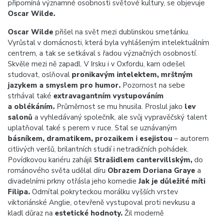
připomíná významné osobnosti světové kultury, se objevuje
Oscar Wilde.
Oscar Wilde
přišel na svět mezi dublinskou smetánku.
Vyrůstal v domácnosti, která byla vyhlášeným intelektuálním
centrem, a tak se setkával s řadou význačných osobností.
Skvěle mezi ně zapadl. V Irsku i v Oxfordu, kam odešel
studovat, oslňoval
pronikavým intelektem, mrštným
jazykem a smyslem pro humor.
Pozornost na sebe
strhával také
extravagantním vystupováním
a oblékáním.
Průměrnost se mu hnusila. Proslul jako
lev
salonů
a vyhledávaný společník, ale svůj vypravěčský talent
uplatňoval také s perem v ruce. Stal se uznávaným
básníkem, dramatikem, prozaikem i esejistou
– autorem
citlivých veršů, brilantních studií i netradičních pohádek.
Povídkovou kariéru zahájil
Strašidlem cantervillským,
do
románového světa udělal díru
Obrazem Doriana Graye
a
divadelními prkny otřásla jeho komedie
Jak je důležité míti
Filipa.
Odmítal pokryteckou morálku vyšších vrstev
viktoriánské Anglie, otevřeně vystupoval proti nevkusu a
kladl důraz na
estetické hodnoty.
Žil moderně