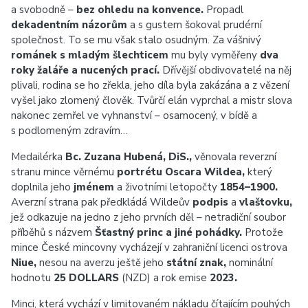
a svobodně –
bez ohledu na konvence.
Propadl
dekadentním názorům
a s gustem šokoval prudérní
společnost. To se mu však stalo osudným. Za vášnivý
románek s mladým šlechticem
mu byly vyměřeny
dva
roky žaláře a nucených prací.
Dřívější obdivovatelé na něj
plivali, rodina se ho zřekla, jeho díla byla zakázána a z vězení
vyšel jako zlomený člověk. Tvůrčí elán vyprchal a mistr slova
nakonec zemřel ve vyhnanství – osamocený, v bídě a
s podlomeným zdravím…
Medailérka
Bc. Zuzana Hubená, DiS.,
věnovala reverzní
stranu mince věrnému
portrétu Oscara Wildea,
který
doplnila jeho
jménem
a životními letopočty
1854–1900.
Averzní strana pak předkládá Wildeův
podpis
a
vlaštovku,
jež odkazuje na jedno z jeho prvních děl – netradiční soubor
příběhů s názvem
Šťastný princ a jiné pohádky.
Protože
mince České mincovny vycházejí v zahraniční licenci ostrova
Niue,
nesou na averzu ještě jeho
státní znak,
nominální
hodnotu
25 DOLLARS
(NZD) a rok emise
2023.
Minci, která vychází v limitovaném nákladu čítajícím pouhých