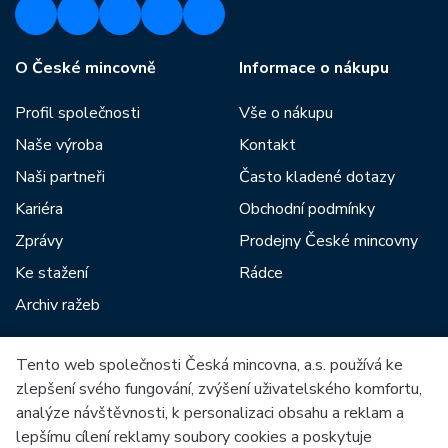
O České mincovně
Informace o nákupu
Profil společnosti
Vše o nákupu
Naše výroba
Kontakt
Naši partneři
Často kladené dotazy
Kariéra
Obchodní podmínky
Zprávy
Prodejny České mincovny
Ke stažení
Rádce
Archiv ražeb
Tento web společnosti Česká mincovna, a.s. používá ke
Mezi naše partnery patří:
zlepšení svého fungování, zvýšení uživatelského komfortu,
analýze návštěvnosti, k personalizaci obsahu a reklam a
lepšímu cílení reklamy soubory cookies a poskytuje