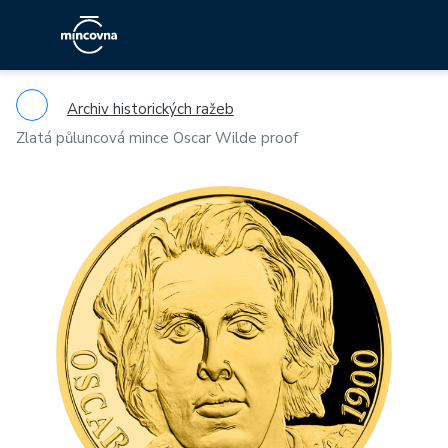
Archiv historických ražeb
Zlatá půluncová mince Oscar Wilde proof
Previous
Ne