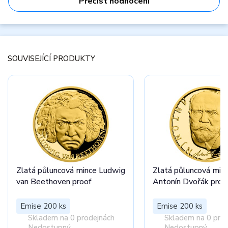
Přečíst hodnocení
SOUVISEJÍCÍ PRODUKTY
Zlatá půluncová mince Ludwig
Zlatá půluncová min
van Beethoven proof
Antonín Dvořák pr
Emise 200 ks
Emise 200 ks
Skladem na 0 prodejnách
Skladem na 0 pro
Nedostupný
Nedostupný