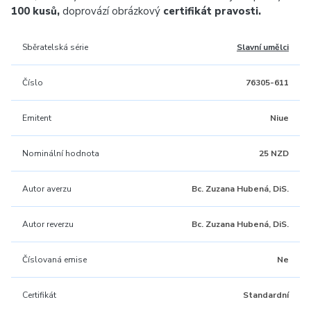
100 kusů,
doprovází obrázkový
certifikát pravosti.
Sběratelská série
Slavní umělci
Číslo
76305-611
Emitent
Niue
Nominální hodnota
25 NZD
Autor averzu
Bc. Zuzana Hubená, DiS.
Autor reverzu
Bc. Zuzana Hubená, DiS.
Číslovaná emise
Ne
Certifikát
Standardní