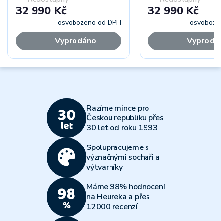
32 990 Kč
32 990 Kč
osvobozeno od DPH
osvoboze
Vyprodáno
Vyprodá
Razíme mince pro
Českou republiku přes
30 let od roku 1993
Spolupracujeme s
význačnými sochaři a
výtvarníky
Máme 98% hodnocení
na Heureka a přes
12000 recenzí