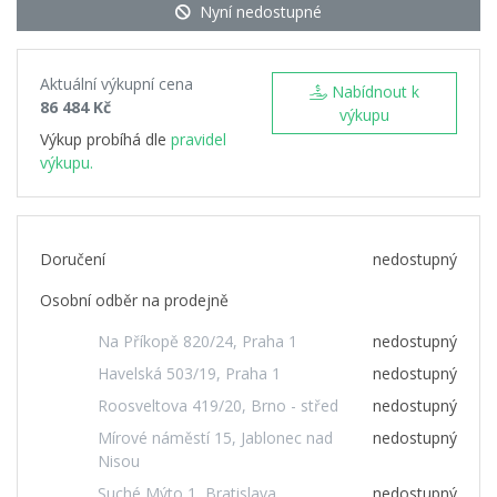
Nyní nedostupné
Aktuální výkupní cena
Nabídnout k
86 484 Kč
výkupu
Výkup probíhá dle
pravidel
výkupu.
Doručení
nedostupný
Osobní odběr na prodejně
Na Příkopě 820/24, Praha 1
nedostupný
Havelská 503/19, Praha 1
nedostupný
Roosveltova 419/20, Brno - střed
nedostupný
Mírové náměstí 15, Jablonec nad
nedostupný
Nisou
Suché Mýto 1, Bratislava
nedostupný