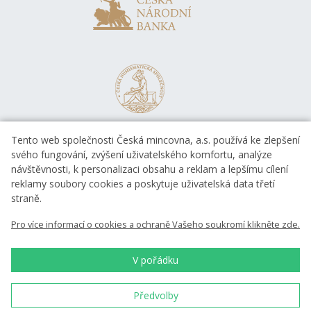
Tento web společnosti Česká mincovna, a.s. používá ke zlepšení
svého fungování, zvýšení uživatelského komfortu, analýze
návštěvnosti, k personalizaci obsahu a reklam a lepšímu cílení
reklamy soubory cookies a poskytuje uživatelská data třetí
straně.
EVROPSKÁ UNIE
Pro více informací o cookies a ochraně Vašeho soukromí klikněte zde.
Evropský fond pro regionální rozvoj
OP Podnikání a inovace pro konkurenceschopnost
EVROPSKÁ UNIE
V pořádku
Evropský fond pro regionální rozvoj
Investice do vaší budoucnosti
Předvolby