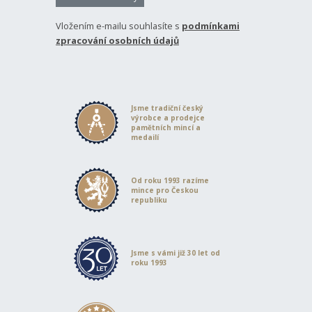
Vložením e-mailu souhlasíte s
podmínkami
zpracování osobních údajů
Jsme tradiční český
výrobce a prodejce
pamětních mincí a
medailí
Od roku 1993 razíme
mince pro Českou
republiku
Jsme s vámi již 30 let od
roku 1993