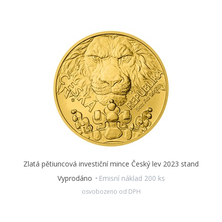
australský Kangaroo), je jejich
nízký emisní náklad.
Zatímco
investiční mince zahraničních mincoven jsou raženy v řádech
milionů kusů, emisní limit mincí ražených v České republice
se počítá na stovky či tisíce. Tato skutečnost
zvyšuje potenciál
zhodnocení investice a přidává jí sběratelský rozměr.
Díky
uměleckému zpracování pak mince skvěle poslouží také jako
originální a hodnotný dárek
– k promoci, ke svatbě, k
narození dítěte i jen tak pro radost…
U tohoto produktu je nastaveno maximální povolené množství
na zákazníka 2 kusy.
Více informací najdete na speciální webové stránce:
www.ceskamincovna.cz/lev
Zlatá pětiuncová investiční mince Český lev 2023 stand
Vyprodáno
Emisní náklad 200 ks
osvobozeno od DPH