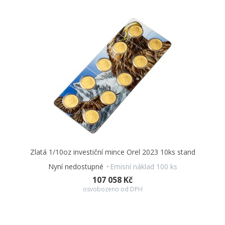
Zlatá 1/10oz investiční mince Orel 2023 10ks stand
Nyní nedostupné
Emisní náklad 100 ks
107 058 Kč
osvobozeno od DPH