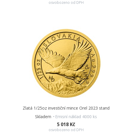
osvobozeno od DPH
zpracování pak mince skvěle poslouží také jako
originální
a hodnotný dárek
– k promoci, ke svatbě, k narození dítěte
i jen tak pro radost…
Zlatá 1/25oz investiční mince Orel 2023 stand
Skladem
Emisní náklad 4000 ks
5 018 Kč
osvobozeno od DPH