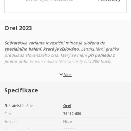
Orel 2023
Sběratelská varianta investiční mince je uložena do
speciálního balení, které je číslováno.
Lentikulární grafika
předkládá slovenského orla, který se mění
při pohledu z
jiného úhlu.
Emisní náklad této varianty čítá
200 kusů.
Světové
investiční mince
bývají věnovány silným národním
Více
symbolům a ani
„Orol“,
který je
první ražbou svého druhu
určenou pro slovenský trh,
není výjimkou. Hmotnost
zlaté
Specifikace
mince
České mincovny s ročníkem
2023
činí
jednu trojskou
unci.
Sběratelská série
Orel
Na příležitost k sebeurčení čekali
Slováci
dlouho a trpělivě –
jako
dravý pták, který krouží na nebi nad majestátními
Číslo
76410-650
Tatrami
a vyhlíží svou kořist. Není divu, že slovenští
básníci a
Emitent
Niue
obrozenci 19. století
brali orla jako spřízněnou duši a že sám
Nominální hodnota
50 NZD