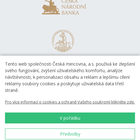
Tento web společnosti Česká mincovna, a.s. používá ke zlepšení
svého fungování, zvýšení uživatelského komfortu, analýze
návštěvnosti, k personalizaci obsahu a reklam a lepšímu cílení
reklamy soubory cookies a poskytuje uživatelská data třetí
straně.
EVROPSKÁ UNIE
Pro více informací o cookies a ochraně Vašeho soukromí klikněte zde.
Evropský fond pro regionální rozvoj
OP Podnikání a inovace pro konkurenceschopnost
EVROPSKÁ UNIE
V pořádku
Evropský fond pro regionální rozvoj
Investice do vaší budoucnosti
Předvolby