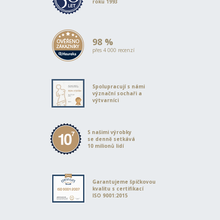
roku 1993
98 %
přes 4 000 recenzí
Spolupracují s námi
význační sochaři a
výtvarníci
S našimi výrobky
se denně setkává
10 milionů lidí
Garantujeme špičkovou
kvalitu s certifikací
ISO 9001:2015