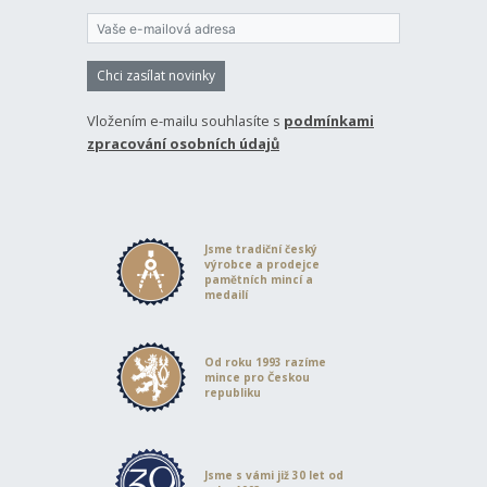
Chci zasílat novinky
Vložením e-mailu souhlasíte s
podmínkami
zpracování osobních údajů
Jsme tradiční český
výrobce a prodejce
pamětních mincí a
medailí
Od roku 1993 razíme
mince pro Českou
republiku
Jsme s vámi již 30 let od