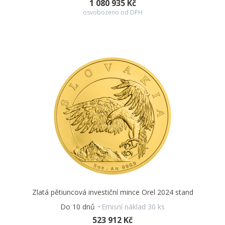
1 080 935 Kč
roku 2017 razí také zlaté a stříbrné mince
„Český lev“,
které si
osvobozeno od DPH
oblíbili investoři nejen v České republice a na Slovensku, ale
také v Maďarsku, Německu, Číně, Hongkongu, Jižní Koreji,
Spojených arabských emirátech, Kanadě či Spojených státech
amerických. Do své nabídky si je vyžádal rovněž největší
online distributor drahých kovů na světě. Jedním z důvodů,
proč se investiční mince České mincovny tak rychle zařadily
po bok slavných světových protějšků (jakými jsou například
rakouský Wiener Philharmoniker, kanadský Maple Leaf,
jihoafrický Krugerrand, americký Eagle, čínská Panda nebo
australský Kangaroo), je jejich
nízký emisní náklad.
Zatímco
investiční mince zahraničních mincoven jsou raženy v řádech
milionů kusů, emisní limit mincí ražených v České republice
se počítá na stovky či tisíce. Tato skutečnost
zvyšuje potenciál
zhodnocení investice a přidává jí sběratelský rozměr.
Díky
uměleckému zpracování pak mince skvěle poslouží také jako
originální a hodnotný dárek
– k promoci, ke svatbě, k
narození dítěte i jen tak pro radost…
Zlatá pětiuncová investiční mince Orel 2024 stand
Do 10 dnů
Emisní náklad 30 ks
523 912 Kč