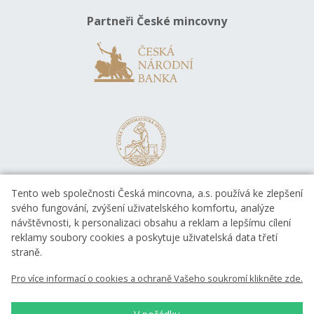
Partneři České mincovny
Tento web společnosti Česká mincovna, a.s. používá ke zlepšení
svého fungování, zvýšení uživatelského komfortu, analýze
návštěvnosti, k personalizaci obsahu a reklam a lepšímu cílení
reklamy soubory cookies a poskytuje uživatelská data třetí
straně.
EVROPSKÁ UNIE
Pro více informací o cookies a ochraně Vašeho soukromí klikněte zde.
Evropský fond pro regionální rozvoj
OP Podnikání a inovace pro konkurenceschopnost
EVROPSKÁ UNIE