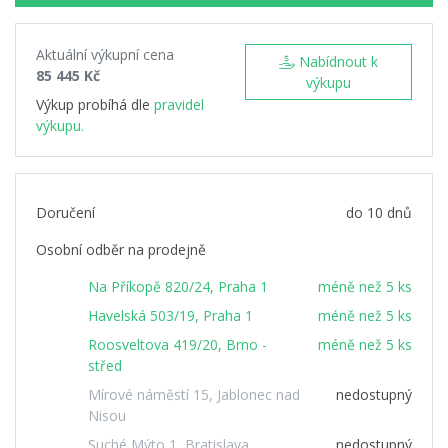
Aktuální výkupní cena
Nabídnout k
85 445 Kč
výkupu
Výkup probíhá dle
pravidel
výkupu.
Doručení
do 10 dnů
Osobní odběr na prodejně
Na Příkopě 820/24, Praha 1
méně než 5 ks
Havelská 503/19, Praha 1
méně než 5 ks
Roosveltova 419/20, Brno -
méně než 5 ks
střed
Mírové náměstí 15, Jablonec nad
nedostupný
Nisou
Suché Mýto 1, Bratislava
nedostupný