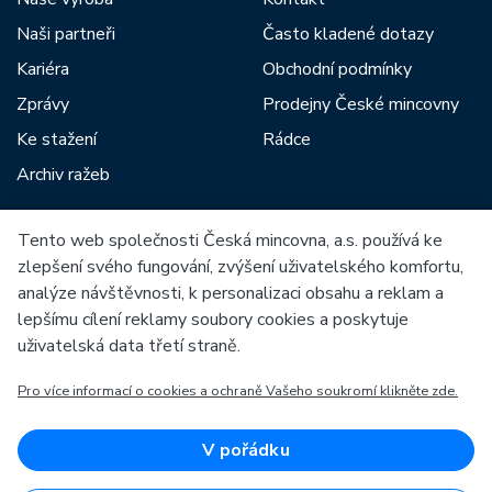
Naši partneři
Často kladené dotazy
Kariéra
Obchodní podmínky
Zprávy
Prodejny České mincovny
Ke stažení
Rádce
Archiv ražeb
Tento web společnosti Česká mincovna, a.s. používá ke
Mezi naše partnery patří:
zlepšení svého fungování, zvýšení uživatelského komfortu,
analýze návštěvnosti, k personalizaci obsahu a reklam a
lepšímu cílení reklamy soubory cookies a poskytuje
uživatelská data třetí straně.
Pro více informací o cookies a ochraně Vašeho soukromí klikněte zde.
Evropská unie
Evropský fond pro regionální rozvoj
OP Podnikání a inovace pro konkurenceschopnost
Evropská unie
V pořádku
Evropský fond pro regionální rozvoj
Investice do vaší budoucnosti