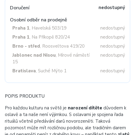
Doručení
nedostupný
Osobní odběr na prodejně
Praha 1
, Havelská 503/19
nedostupný
Praha 1
, Na Příkopě 820/24
nedostupný
Brno - střed
, Roosveltova 419/20
nedostupný
Jablonec nad Nisou
, Mírové náměstí
nedostupný
15
Bratislava
, Suché Mýto 1
nedostupný
POPIS PRODUKTU
Pro každou kulturu na světě je
narození dítěte
důvodem k
oslavě a ta naše není výjimkou. S oslavami je spojena řada
rituálů včetně předávání darů novorozeněti. Taková
pozornost může mít rozličnou podobu, ale tradičním darem
je od nepaměti peníz z drahého kovu – například tento
zlatý