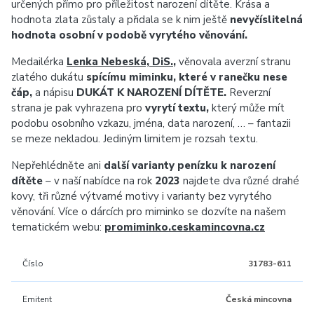
určených přímo pro příležitost narození dítěte. Krása a
hodnota zlata zůstaly a přidala se k nim ještě
nevyčíslitelná
hodnota osobní v podobě vyrytého věnování.
Medailérka
Lenka Nebeská, DiS.
,
věnovala averzní stranu
zlatého dukátu
spícímu miminku, které v ranečku nese
čáp,
a nápisu
DUKÁT K NAROZENÍ DÍTĚTE.
Reverzní
strana je pak vyhrazena pro
vyrytí textu,
který může mít
podobu osobního vzkazu, jména, data narození, … – fantazii
se meze nekladou. Jediným limitem je rozsah textu.
Nepřehlédněte ani
další varianty penízku k narození
dítěte
– v naší nabídce na rok
2023
najdete dva různé drahé
kovy, tři různé výtvarné motivy i varianty bez vyrytého
věnování. Více o dárcích pro miminko se dozvíte na našem
tematickém webu:
promiminko.ceskamincovna.cz
Číslo
31783-611
Emitent
Česká mincovna