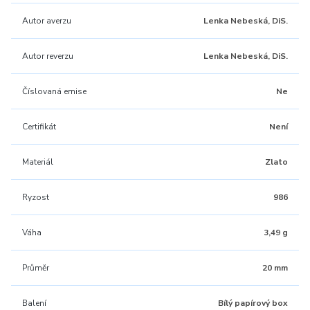
Autor averzu
Lenka Nebeská, DiS.
Autor reverzu
Lenka Nebeská, DiS.
Číslovaná emise
Ne
Certifikát
Není
Materiál
Zlato
Ryzost
986
Váha
3,49 g
Průměr
20 mm
Balení
Bílý papírový box