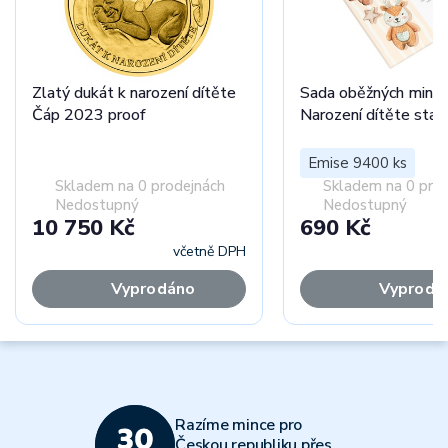
Zlatý dukát k narození dítěte
Sada oběžných minc
Čáp 2023 proof
Narození dítěte stan
Emise 9400 ks
Skladem na 0 prodejnách
Skladem na 0 pro
Nedostupný
Nedostupný
10 750 Kč
690 Kč
včetně DPH
Vyprodáno
Vyprodá
Razíme mince pro
Českou republiku přes