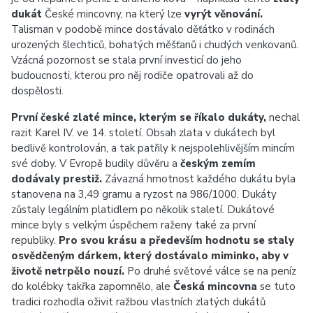
dukát
České mincovny, na který lze
vyrýt věnování.
Talisman v podobě mince dostávalo děťátko v rodinách
urozených šlechticů, bohatých měšťanů i chudých venkovanů.
Vzácná pozornost se stala první investicí do jeho
budoucnosti, kterou pro něj rodiče opatrovali až do
dospělosti.
První české zlaté mince, kterým se říkalo dukáty,
nechal
razit Karel IV. ve 14. století. Obsah zlata v dukátech byl
bedlivě kontrolován, a tak patřily k nejspolehlivějším mincím
své doby. V Evropě budily důvěru a
českým zemím
dodávaly prestiž.
Závazná hmotnost každého dukátu byla
stanovena na 3,49 gramu a ryzost na 986/1000. Dukáty
zůstaly legálním platidlem po několik staletí. Dukátové
mince byly s velkým úspěchem raženy také za první
republiky.
Pro svou krásu a především hodnotu se staly
osvědčeným dárkem, který dostávalo miminko, aby v
životě netrpělo nouzí.
Po druhé světové válce se na peníz
do kolébky takřka zapomnělo, ale
Česká mincovna
se tuto
tradici rozhodla oživit ražbou vlastních zlatých dukátů