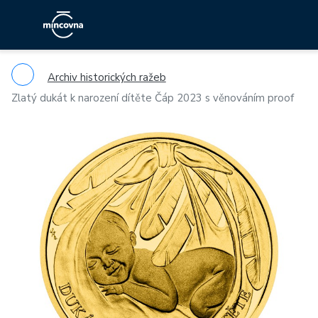
Archiv historických ražeb
Zlatý dukát k narození dítěte Čáp 2023 s věnováním proof
Previous
Ne