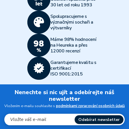
30 let od roku 1993
Spolupracujeme s
význačnými sochaři a
výtvarníky
Máme 98% hodnocení
na Heureka a přes
12000 recenzí
Garantujeme kvalitu s
certifikací
ISO 9001:2015
Nenechte si nic ujít a odebírejte náš
newsletter
Vložením e-mailu souhlasíte s
podmínkami zpracování osobních údajů
Odebírat newsletter