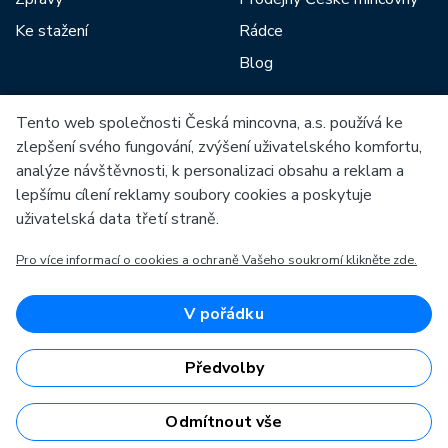
Ke stažení
Rádce
Blog
Tento web společnosti Česká mincovna, a.s. používá ke
Mezi naše partnery patří:
zlepšení svého fungování, zvýšení uživatelského komfortu,
analýze návštěvnosti, k personalizaci obsahu a reklam a
lepšímu cílení reklamy soubory cookies a poskytuje
uživatelská data třetí straně.
Pro více informací o cookies a ochraně Vašeho soukromí klikněte zde.
Evropská unie
Evropský fond pro regionální rozvoj
OP Podnikání a inovace pro konkurenceschopnost
Evropská unie
V pořádku
Evropský fond pro regionální rozvoj
Investice do vaší budoucnosti
Předvolby
Odmítnout vše
Česká mincovna, a.s. © 1993 - 2026