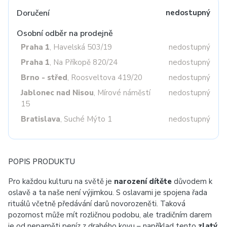
Doručení
nedostupný
Osobní odběr na prodejně
Praha 1
, Havelská 503/19
nedostupný
Praha 1
, Na Příkopě 820/24
nedostupný
Brno - střed
, Roosveltova 419/20
nedostupný
Jablonec nad Nisou
, Mírové náměstí
nedostupný
15
Bratislava
, Suché Mýto 1
nedostupný
POPIS PRODUKTU
Pro každou kulturu na světě je
narození dítěte
důvodem k
oslavě a ta naše není výjimkou. S oslavami je spojena řada
rituálů včetně předávání darů novorozeněti. Taková
pozornost může mít rozličnou podobu, ale tradičním darem
je od nepaměti peníz z drahého kovu – například tento
zlatý