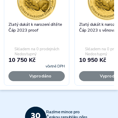
Zlatý dukát k narození dítěte
Zlatý dukát k narozen
Čáp 2023 proof
Čáp 2023 s věnován
Skladem na 0 prodejnách
Skladem na 0 pro
Nedostupný
Nedostupný
10 750 Kč
10 950 Kč
včetně DPH
Vyprodáno
Vyprodá
Razíme mince pro
Českou republiku přes