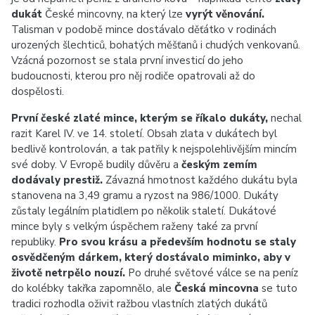
dukát
České mincovny, na který lze
vyrýt věnování.
Talisman v podobě mince dostávalo děťátko v rodinách
urozených šlechticů, bohatých měšťanů i chudých venkovanů.
Vzácná pozornost se stala první investicí do jeho
budoucnosti, kterou pro něj rodiče opatrovali až do
dospělosti.
První české zlaté mince, kterým se říkalo dukáty,
nechal
razit Karel IV. ve 14. století. Obsah zlata v dukátech byl
bedlivě kontrolován, a tak patřily k nejspolehlivějším mincím
své doby. V Evropě budily důvěru a
českým zemím
dodávaly prestiž.
Závazná hmotnost každého dukátu byla
stanovena na 3,49 gramu a ryzost na 986/1000. Dukáty
zůstaly legálním platidlem po několik staletí. Dukátové
mince byly s velkým úspěchem raženy také za první
republiky.
Pro svou krásu a především hodnotu se staly
osvědčeným dárkem, který dostávalo miminko, aby v
životě netrpělo nouzí.
Po druhé světové válce se na peníz
do kolébky takřka zapomnělo, ale
Česká mincovna
se tuto
tradici rozhodla oživit ražbou vlastních zlatých dukátů