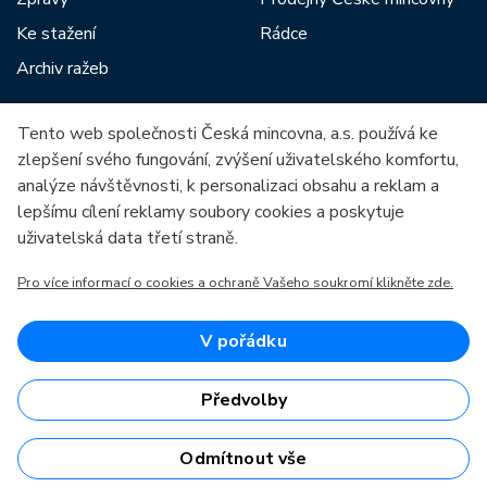
Ke stažení
Rádce
Archiv ražeb
Tento web společnosti Česká mincovna, a.s. používá ke
Mezi naše partnery patří:
zlepšení svého fungování, zvýšení uživatelského komfortu,
analýze návštěvnosti, k personalizaci obsahu a reklam a
lepšímu cílení reklamy soubory cookies a poskytuje
uživatelská data třetí straně.
Pro více informací o cookies a ochraně Vašeho soukromí klikněte zde.
Evropská unie
Evropský fond pro regionální rozvoj
OP Podnikání a inovace pro konkurenceschopnost
Evropská unie
V pořádku
Evropský fond pro regionální rozvoj
Investice do vaší budoucnosti
Předvolby
Odmítnout vše
Česká mincovna, a.s. © 1993 - 2026