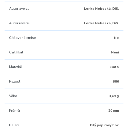
Autor averzu
Lenka Nebeská, DiS.
Autor reverzu
Lenka Nebeská, DiS.
Číslovaná emise
Ne
Certifikát
Není
Materiál
Zlato
Ryzost
986
Váha
3,49 g
Průměr
20 mm
Balení
Bílý papírový box