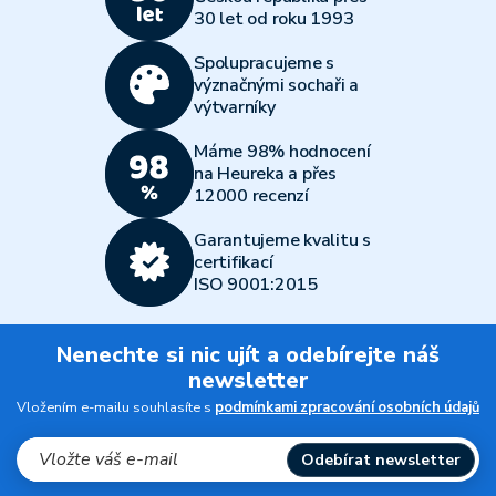
30 let od roku 1993
Spolupracujeme s
význačnými sochaři a
výtvarníky
Máme 98% hodnocení
na Heureka a přes
12000 recenzí
Garantujeme kvalitu s
certifikací
ISO 9001:2015
Nenechte si nic ujít a odebírejte náš
newsletter
Vložením e-mailu souhlasíte s
podmínkami zpracování osobních údajů
Odebírat newsletter