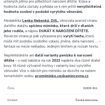
určených přímo pro příležitost narození dítěte. Krása a
hodnota zlata zůstaly a přidala se k nim ještě
nevyčíslitelná
hodnota osobní v podobě vyrytého věnování.
Medailérka
Lenka Nebeská, DiS.
,
věnovala averzní stranu
zlatého dukátu
spícímu miminku, které drží v dlaních
jeho rodiče,
a nápisu
DUKÁT K NAROZENÍ DÍTĚTE.
Reverzní strana je pak vyhrazena pro
vyrytí textu,
který
může mít podobu osobního vzkazu, jména, data narození, … –
fantazii se meze nekladou. Jediným limitem je rozsah textu.
Nepřehlédněte ani
další varianty penízku k narození
dítěte
– v naší nabídce na rok
2023
najdete dva různé drahé
kovy, tři různé výtvarné motivy i varianty bez vyrytého
věnování. Více o dárcích pro miminko se dozvíte na našem
tematickém webu:
promiminko.ceskamincovna.cz
Číslo
31839-611
Emitent
Česká mincovna