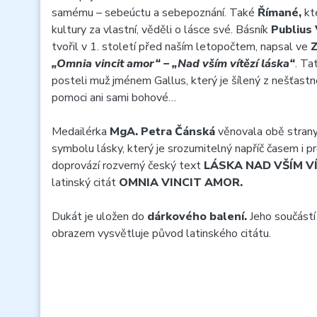
samému – sebeúctu a sebepoznání. Také
Římané,
kte
kultury za vlastní, věděli o lásce své. Básník
Publius 
tvořil v 1. století před naším letopočtem, napsal ve
Z
„Omnia vincit amor“ – „Nad vším vítězí láska“
. Ta
posteli muž jménem Gallus, který je šílený z nešťastn
pomoci ani sami bohové…
Medailérka
MgA. Petra Čánská
věnovala obě stran
symbolu lásky, který je srozumitelný napříč časem i p
doprovází rozverný český text
LÁSKA NAD VŠÍM V
latinský citát
OMNIA VINCIT AMOR.
Dukát je uložen do
dárkového balení.
Jeho součástí 
obrazem vysvětluje původ latinského citátu.