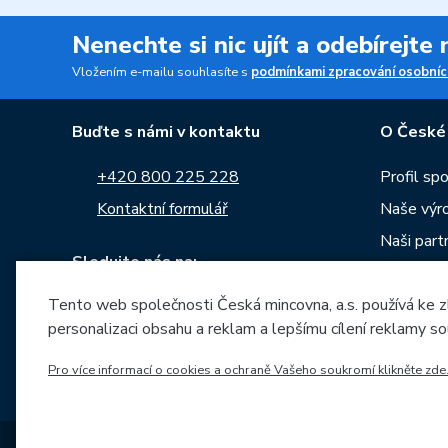
Nenechte si nic ujít a odebírejte
Vložením e-mailu souhlasíte s
podmínkami zpracování osobníc
Buďte s námi v kontaktu
O České
+420 800 225 228
Profil sp
Kontaktní formulář
Naše výr
Naši part
Sledujte nás na:
Kariéra
Tento web společnosti Česká mincovna, a.s. používá ke z
Zprávy
personalizaci obsahu a reklam a lepšímu cílení reklamy so
Ke stažen
Archiv ra
Pro více informací o cookies a ochraně Vašeho soukromí klikněte zde