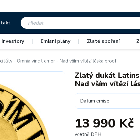
takt
 investory
|
Emisní plány
|
Zlaté spoření
|
Z
citáty - Omnia vincit amor - Nad vším vítězí láska proof
Zlatý dukát Latins
Nad vším vítězí lá
Datum emise
13 990 Kč
včetně DPH