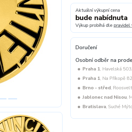
Aktuální výkupní cena
bude nabídnuta
Next
Výkup probíhá dle
pravidel
Doručení
Osobní odběr na prode
Praha 1
, Havelská 50
Praha 1
, Na Příkopě 8
Brno - střed
, Roosvel
Jablonec nad Nisou
, 
Bratislava
, Suché Mýt