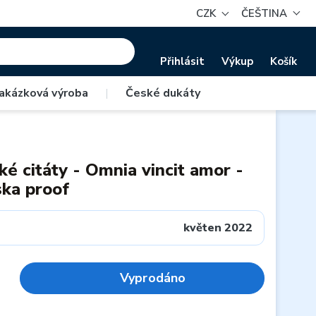
CZK
ČEŠTINA
Přihlásit
Výkup
Košík
akázková výroba
|
České dukáty
ké citáty - Omnia vincit amor -
ska proof
květen 2022
Vyprodáno