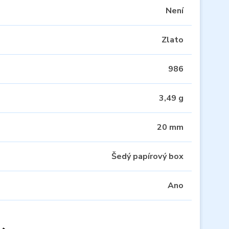
Není
Zlato
986
3,49 g
20 mm
Šedý papírový box
Ano