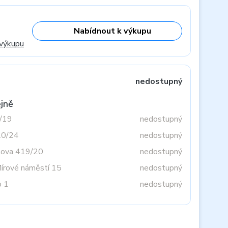
Nabídnout k výkupu
 výkupu
nedostupný
jně
3/19
nedostupný
20/24
nedostupný
tova 419/20
nedostupný
Mírové náměstí 15
nedostupný
o 1
nedostupný