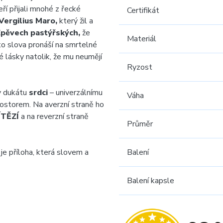
ří přijali mnohé z řecké
Certifikát
Vergilius Maro,
který žil a
pěvech pastýřských,
že
Materiál
to slova pronáší na smrtelné
é lásky natolik, že mu neumějí
Ryzost
y dukátu
srdci
– univerzálnímu
Váha
rostorem. Na averzní straně ho
ÍTĚZÍ
a na reverzní straně
Průměr
je příloha, která slovem a
Balení
Balení kapsle