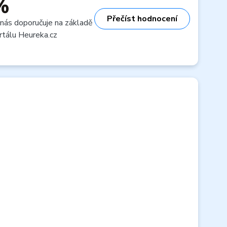
%
Přečíst hodnocení
 nás doporučuje na základě
rtálu Heureka.cz