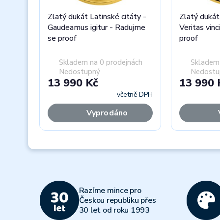
Zlatý dukát Latinské citáty -
Zlatý dukát
Gaudeamus igitur - Radujme
Veritas vinc
se proof
proof
Skladem na 0 prodejnách
Skladem 
Nedostupný
Nedostu
13 990 Kč
13 990 
včetně DPH
Vyprodáno
Previous
Razíme mince pro
Českou republiku přes
30 let od roku 1993