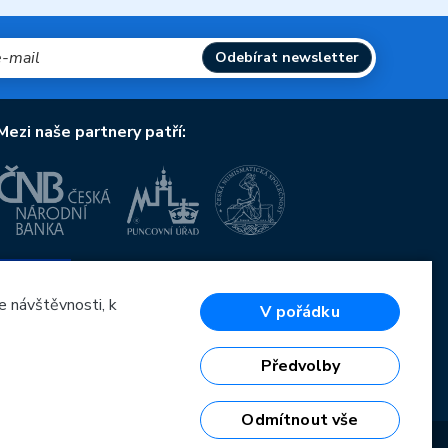
Odebírat newsletter
Mezi naše partnery patří:
Evropská unie
Evropský fond pro regionální rozvoj
OP Podnikání a inovace pro konkurenceschopnost
e návštěvnosti, k
V pořádku
Evropská unie
Evropský fond pro regionální rozvoj
Investice do vaší budoucnosti
Předvolby
Odmítnout vše