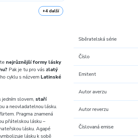
+4 další
Sběratelská série
Číslo
íte
nejrůznější formy lásky
hu
?
Pak je tu pro vás
zlatý
Emitent
ého cyklu s názvem
Latinské
Autor averzu
s jedním slovem,
staří
ou a neovladatelnou lásku.
Autor reverzu
 flirtem. Pragma znamená
kou přátelskou lásku –
Číslovaná emise
 mateřskou lásku. Agapé
symbolizuje lásku k sobě