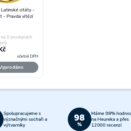
 Latinské citáty -
it - Pravda vítězí
na 0 prodejnách
pný
Kč
včetně DPH
Vyprodáno
Spolupracujeme s
Máme 98% hodnoc
význačnými sochaři a
na Heureka a přes
výtvarníky
12000 recenzí