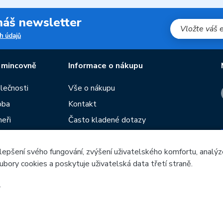
 náš newsletter
h údajů
 mincovně
Informace o nákupu
olečnosti
Vše o nákupu
oba
Kontakt
neři
Často kladené dotazy
Obchodní podmínky
lepšení svého fungování, zvýšení uživatelského komfortu, analýz
Prodejny České mincovny
ubory cookies a poskytuje uživatelská data třetí straně.
í
Rádce
žeb
.