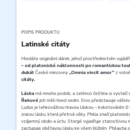
POPIS PRODUKTU
Latinské citáty
Hledáte originální dárek, jehož prostřednictvím vyjádř
– od platonické náklonnosti po romantickou tou
dukát
České mincovny
„Omnia vincit amor“
z voln
citáty.
Láska
má mnoho podob, a zatímco čeština si vystačí 
Řekové
jich měli hned sedm. Eros představuje vášniv
Ludus je lehkovážnou hravou láskou – koketováním či
zralou lásku, která přetrvá věky. Philia značí platonic
vzájemný obdiv a úctu. Storgé vyjadřuje starostlivou
zastupuje obětavou lásku ke všem bližním. Philautia 