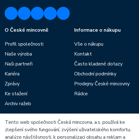
O České mincovně
Informace o nákupu
Profil společnosti
Vše o nákupu
Naše výroba
Kontakt
Naši partneři
Často kladené dotazy
Kariéra
Obchodní podmínky
Zprávy
Prodejny České mincovny
Ke stažení
Rádce
Archiv ražeb
Tento web společnosti Česká mincovna, a.s. používá ke
Mezi naše partnery patří:
zlepšení svého fungování, zvýšení uživatelského komfortu,
analýze návštěvnosti, k personalizaci obsahu a reklam a