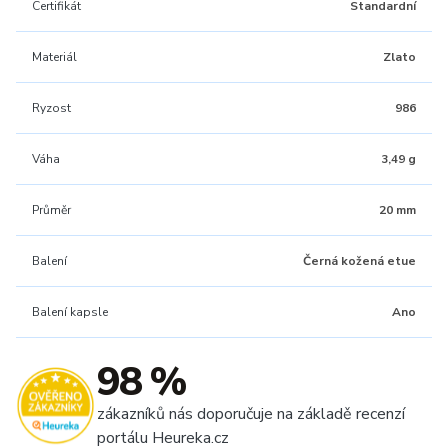
Certifikát
Standardní
Materiál
Zlato
Ryzost
986
Váha
3,49 g
Průměr
20 mm
Balení
Černá kožená etue
Balení kapsle
Ano
98 %
zákazníků nás doporučuje na základě recenzí
portálu Heureka.cz