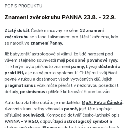
POPIS PRODUKTU
Znamení zvěrokruhu PANNA 23.8. - 22.9.
Zlatý dukát
České mincovny ze série
12 znamení
zvěrokruhu
se stane talismanem pro štěstí každému, kdo
se narodil ve
znamení Panny.
Již babylonští astrologové si všimli, že lidé narození pod
vlivem stejného souhvězdí mají
podobné povahové rysy.
Ti, kterým bylo přiřknuto znamení
panny,
bývají
důslední a
praktičtí,
a je na ně proto spolehnutí. Chtějí mít svůj život
pevně v rukou a dosáhnout všech vytyčených cílů. Jejich
pragmatismus
však může přerůst v nezdravou posedlost
detaily,
pesimismus
i přílišné kritizování či pomlouvání.
Autorkou zlatého dukátu je medailérka
MgA. Petra Čánská
.
Averzní stranu ražby věnovala
panně,
jejíž tělo kopíruje
příslušné
souhvězdí.
Kompozici dotváří česko-latinský opis
PANNA – VIRGO,
odpovídající
astrologický symbol
a
stylizované slunce.
Slunce
najdete také na reverzní straně