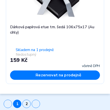
Dárková papírová etue tm. šedá 106x75x17 (Au
cihly)
Skladem na 1 prodejně
Nedostupný
159 Kč
včetně DPH
Rezervovat na prodejně
1
2