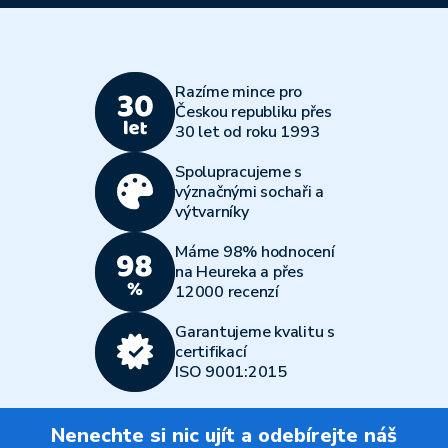
Razíme mince pro
Českou republiku přes
30 let od roku 1993
Spolupracujeme s
význačnými sochaři a
výtvarníky
Máme 98% hodnocení
na Heureka a přes
12000 recenzí
Garantujeme kvalitu s
certifikací
ISO 9001:2015
Nenechte si nic ujít a odebírejte náš