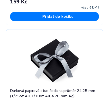
159 Kč
včetně DPH
Přidat do košíku
Dárková papírová etue šedá na průměr 24,25 mm
(1/25oz Au, 1/10oz Au, ø 20 mm Ag)