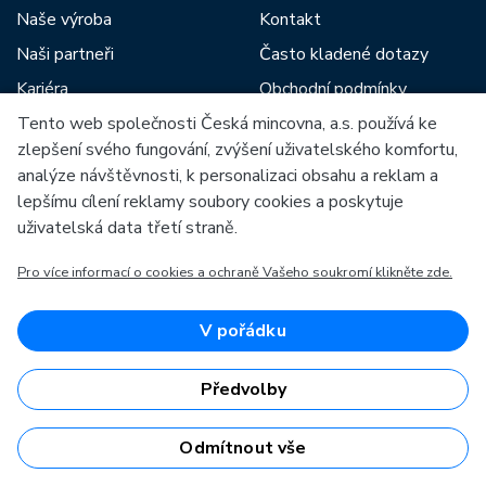
Naše výroba
Kontakt
Naši partneři
Často kladené dotazy
Kariéra
Obchodní podmínky
Zprávy
Tento web společnosti Česká mincovna, a.s. používá ke
Prodejny České mincovny
zlepšení svého fungování, zvýšení uživatelského komfortu,
Ke stažení
Rádce
analýze návštěvnosti, k personalizaci obsahu a reklam a
Archiv ražeb
lepšímu cílení reklamy soubory cookies a poskytuje
uživatelská data třetí straně.
Mezi naše partnery patří:
Pro více informací o cookies a ochraně Vašeho soukromí klikněte zde.
V pořádku
Předvolby
Evropská unie
Evropský fond pro regionální rozvoj
OP Podnikání a inovace pro konkurenceschopnost
Odmítnout vše
Evropská unie
Evropský fond pro regionální rozvoj