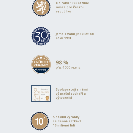
Od roku 1993 razíme
mince pro Českou
republiku
Jsme s vámi již 30 let od
roku 1993
98 %
přes 4 000 recenzí
Spolupracují s námi
význační sochaři a
výtvarníci
S našimi výrobky
se denně setkává
10 milionů lidí