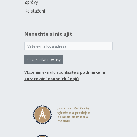
Zprávy
Ke stažení
Nenechte si nic ujít
Chci zasílat novinky
Vložením e-mailu souhlasíte s
podmínkami
zpracování osobních údajů
Jsme tradiční český
výrobce a prodejce
pamětních mincí a
medailí