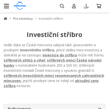
Pro investory
Investiční stříbro
Investiční stříbro
Vedle zlata se Česká mincovna zabývá také zpracováním a
prodejem
investičního stříbra,
jehož obliba mezi investory a
sběrateli je na vzestupu.
Investice
d
o
stříbra
může mít formu
stříbrných
slitků a cihel
,
stříbrných
mincí České národní
banky
s nominálními hodnotami 200 a 500 Kč,
stříbrných
investičních medailí České mincovny
s vysokou gramáží či
stříbrných investičních mincí renomovaných zahraničních
mincoven
,
jejichž prodejní cena se odvíjí od
aktuální ceny
stříbra
na burze.
Podkategorie