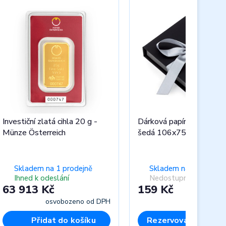
Investiční zlatá cihla 20 g -
Dárková papírová etue t
Münze Österreich
šedá 106x75x17 (Au cih
Skladem na 1 prodejně
Skladem na 1 prodejn
Ihned k odeslání
Nedostupný
63 913 Kč
159 Kč
osvobozeno od DPH
včet
Přidat do košíku
Rezervovat na prod