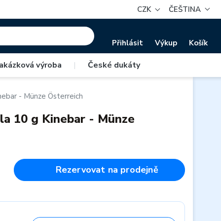
CZK
ČEŠTINA
Přihlásit
Výkup
Košík
akázková výroba
|
České dukáty
Kinebar - Münze Österreich
ihla 10 g Kinebar - Münze
Rezervovat na prodejně