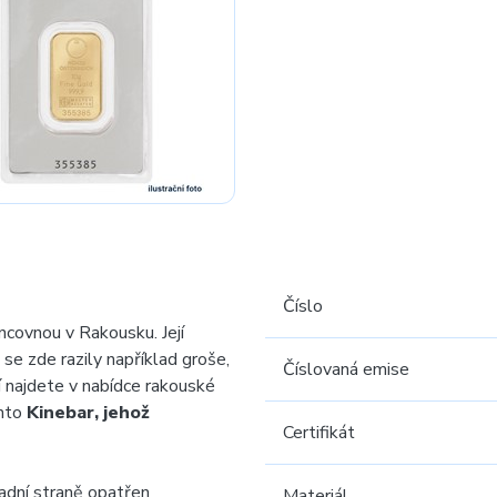
Číslo
incovnou v Rakousku. Její
 se zde razily například groše,
Číslovaná emise
cí najdete v nabídce rakouské
ento
Kinebar, jehož
Certifikát
adní straně opatřen
Materiál