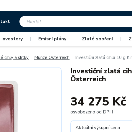
takt
 investory
|
Emisní plány
|
Zlaté spoření
|
Z
é cihly a slitky
Münze Österreich
Investiční zlatá cihla 10 g 
Investiční zlatá c
Österreich
34 275 Kč
osvobozeno od DPH
Aktuální výkupní cena