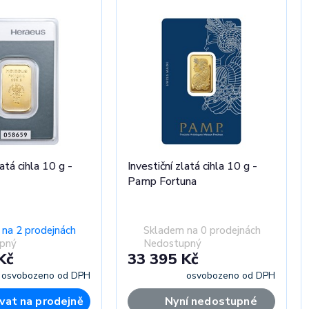
latá cihla 10 g -
Investiční zlatá cihla 10 g -
Pamp Fortuna
na 2 prodejnách
Skladem na 0 prodejnách
pný
Nedostupný
Kč
33 395 Kč
osvobozeno od DPH
osvobozeno od DPH
vat na prodejně
Nyní nedostupné