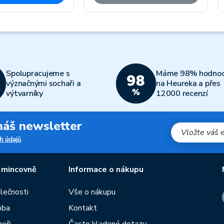
Spolupracujeme s
Máme 98% hodnoc
význačnými sochaři a
na Heureka a přes
výtvarníky
12000 recenzí
 náš newsletter
h údajů
 mincovně
Informace o nákupu
olečnosti
Vše o nákupu
oba
Kontakt