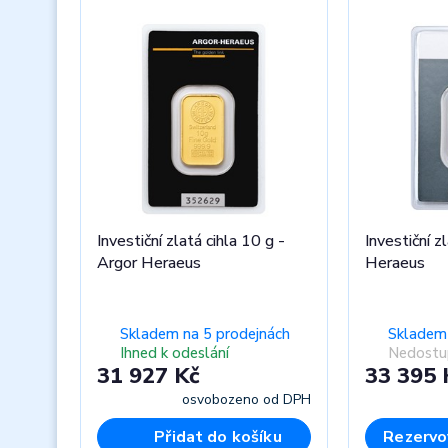
Investiční zlatá cihla 10 g -
Investiční z
Argor Heraeus
Heraeus
Skladem na 5 prodejnách
Skladem 
Ihned k odeslání
Nedostu
31 927 Kč
33 395 
osvobozeno od DPH
Přidat do košíku
Rezervo