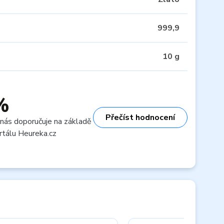
999,9
10 g
%
Přečíst hodnocení
 nás doporučuje na základě
rtálu Heureka.cz