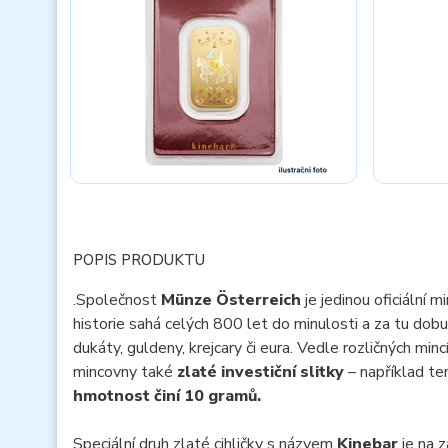
POPIS PRODUKTU
.
Společnost
Münze Österreich
je jedinou oficiální m
historie sahá celých 800 let do minulosti a za tu dobu
dukáty, guldeny, krejcary či eura. Vedle rozličných min
mincovny také
zlaté investiční slitky
– například t
hmotnost činí 10 gramů.
Speciální druh zlaté cihličky s názvem
Kinebar
je na z