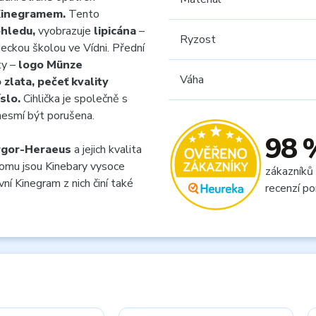
inegramem.
Tento
ohledu,
vyobrazuje
lipicána
–
Ryzost
eckou školou ve Vídni. Přední
ty –
logo Münze
Váha
 zlata, pečeť kvality
slo.
Cihlička je společně s
 nesmí být porušena.
98 
rgor-Heraeus
a jejich kvalita
omu jsou Kinebary vysoce
zákazníků
ní Kinegram z nich činí také
recenzí po