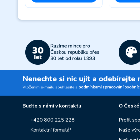
Previous
Razíme mince pro
Českou republiku přes
30 let od roku 1993
Nenechte si nic ujít a odebírejte
Vložením e-mailu souhlasíte s
podmínkami zpracování osobníc
Buďte s námi v kontaktu
O České
+420 800 225 228
Profil sp
Kontaktní formulář
Naše výr