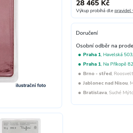
28 465 Kč
Výkup probíhá dle
pravidel
Next
Doručení
Osobní odběr na prode
Praha 1
, Havelská 50
Praha 1
, Na Příkopě 8
Brno - střed
, Roosvel
Jablonec nad Nisou
, 
Bratislava
, Suché Mýt