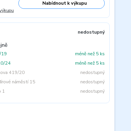
Nabídnout k výkupu
 výkupu
nedostupný
jně
3/19
méně než 5 ks
20/24
méně než 5 ks
tova 419/20
nedostupný
Mírové náměstí 15
nedostupný
o 1
nedostupný