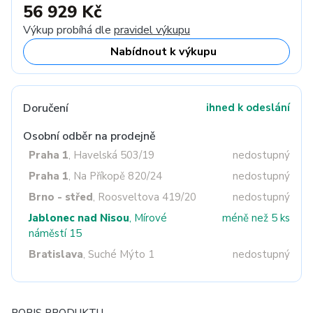
56 929 Kč
Výkup probíhá dle
pravidel výkupu
Nabídnout k výkupu
Doručení
ihned k odeslání
Osobní odběr na prodejně
Praha 1
, Havelská 503/19
nedostupný
Praha 1
, Na Příkopě 820/24
nedostupný
Brno - střed
, Roosveltova 419/20
nedostupný
Jablonec nad Nisou
, Mírové
méně než 5 ks
náměstí 15
Bratislava
, Suché Mýto 1
nedostupný