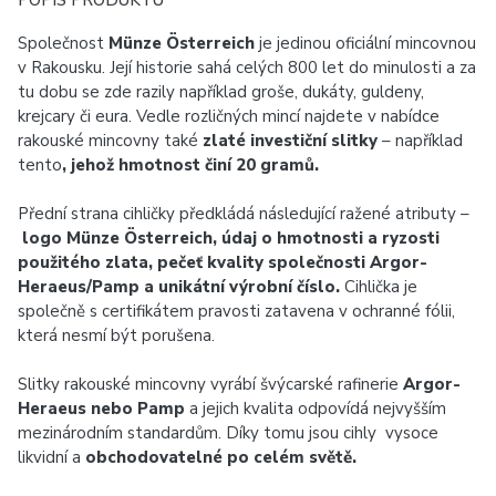
POPIS PRODUKTU
Společnost
Münze Österreich
je jedinou oficiální mincovnou
v Rakousku. Její historie sahá celých 800 let do minulosti a za
tu dobu se zde razily například groše, dukáty, guldeny,
krejcary či eura. Vedle rozličných mincí najdete v nabídce
rakouské mincovny také
zlaté investiční slitky
– například
tento
, jehož hmotnost činí 20 gramů.
Přední strana cihličky předkládá následující ražené atributy –
logo Münze Österreich, údaj o hmotnosti a ryzosti
použitého zlata, pečeť kvality společnosti Argor-
Heraeus/Pamp a unikátní výrobní číslo.
Cihlička je
společně s certifikátem pravosti zatavena v ochranné fólii,
která nesmí být porušena.
Slitky rakouské mincovny vyrábí švýcarské rafinerie
Argor-
Heraeus nebo Pamp
a jejich kvalita odpovídá nejvyšším
mezinárodním standardům. Díky tomu jsou cihly vysoce
likvidní a
obchodovatelné po celém světě.