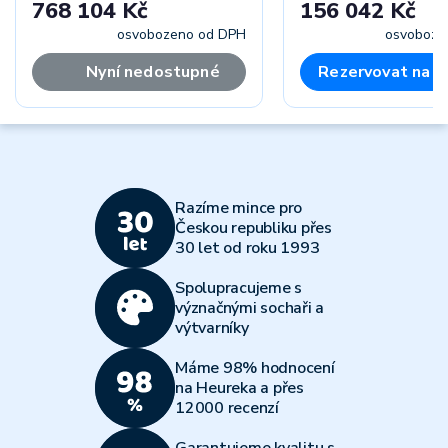
768 104 Kč
156 042 Kč
osvobozeno od DPH
osvoboze
Nyní nedostupné
Rezervovat na p
Razíme mince pro
Českou republiku přes
30 let od roku 1993
Spolupracujeme s
význačnými sochaři a
výtvarníky
Máme 98% hodnocení
na Heureka a přes
12000 recenzí