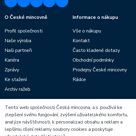
O České mincovně
Informace o nákupu
Profil společnosti
Vše o nákupu
Naše výroba
Kontakt
Naši partneři
Často kladené dotazy
Kariéra
Obchodní podmínky
Zprávy
Prodejny České mincovny
Ke stažení
Rádce
Archiv ražeb
Tento web společnosti Česká mincovna, a.s. používá ke
Mezi naše partnery patří:
zlepšení svého fungování, zvýšení uživatelského komfortu,
analýze návštěvnosti, k personalizaci obsahu a reklam a
lepšímu cílení reklamy soubory cookies a poskytuje