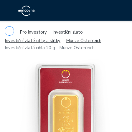
Pro investory
Investiční zlato
Investiční zlaté cihly a slitky
Münze Österreich
Investiční zlatá cihla 20 g - Münze Österreich
Previous
Ne