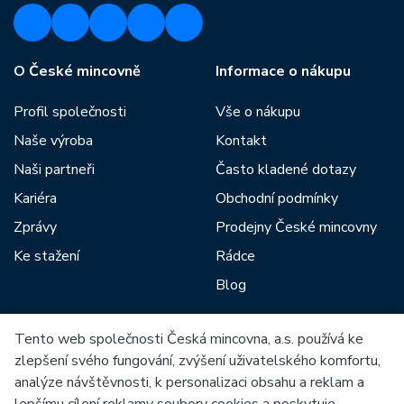
O České mincovně
Informace o nákupu
Profil společnosti
Vše o nákupu
Naše výroba
Kontakt
Naši partneři
Často kladené dotazy
Kariéra
Obchodní podmínky
Zprávy
Prodejny České mincovny
Ke stažení
Rádce
Blog
Tento web společnosti Česká mincovna, a.s. používá ke
Mezi naše partnery patří:
zlepšení svého fungování, zvýšení uživatelského komfortu,
analýze návštěvnosti, k personalizaci obsahu a reklam a