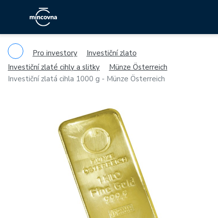
Pro investory
Investiční zlato
Investiční zlaté cihly a slitky
Münze Österreich
Investiční zlatá cihla 1000 g - Münze Österreich
Previous
Ne