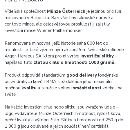
POPIS PRODUKTU
Vídeňská společnost
Münze Österreich
je jedinou oficiální
mincovnou v Rakousku. Razí všechny rakouské eurové a
centové mince, ale celosvětovou proslulost jí zajistily
investiční mince Wiener Philharmoniker.
Renomovaná mincovna, jejíž historie sahá 800 let do
minulosti, je také významným akcionářem švýcarské rafinerie
Argor-Heraeus SA, která pro ni vyrábí
investiční slitky
–
například tuto
zlatou cihlu o hmotnosti 1000 gramů.
Produkt odpovídá standardům
good delivery
londýnské
burzy drahých kovů LBMA, což dokládá jeho maximální
možnou
kvalitu
a zaručuje volnou
směnitelnost
kdekoli na
světě.
Na každé investiční cihle nebo slitku jsou vyraženy údaje –
logo vydavatele Münze Österreich, hmotnost, ryzost kovu,
pečeť kvality a výrobní číslo. Slitky o hmotnosti od 250 g do
1 000 g jsou odlévané a jejich součástí není certifikát.