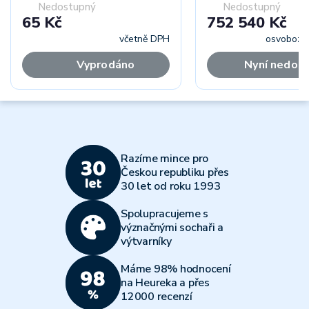
Nedostupný
Nedostupný
65 Kč
752 540 Kč
včetně DPH
osvoboze
Vyprodáno
Nyní nedos
Razíme mince pro
Českou republiku přes
30 let od roku 1993
Spolupracujeme s
význačnými sochaři a
výtvarníky
Máme 98% hodnocení
na Heureka a přes
12000 recenzí