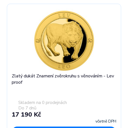
Zlatý dukát Znamení zvěrokruhu s věnováním - Lev
proof
Skladem na 0 prodejnách
Do 7 dnů
17 190 Kč
včetně DPH