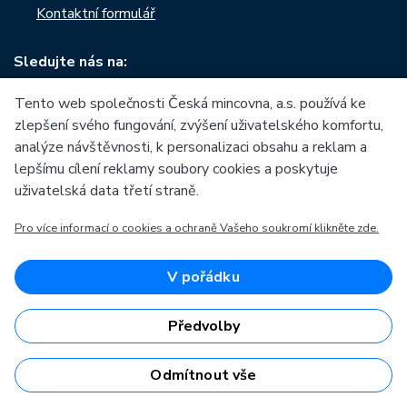
Kontaktní formulář
Sledujte nás na:
Tento web společnosti Česká mincovna, a.s. používá ke
zlepšení svého fungování, zvýšení uživatelského komfortu,
analýze návštěvnosti, k personalizaci obsahu a reklam a
O České mincovně
Informace o nákupu
lepšímu cílení reklamy soubory cookies a poskytuje
uživatelská data třetí straně.
Profil společnosti
Vše o nákupu
Naše výroba
Pro více informací o cookies a ochraně Vašeho soukromí klikněte zde.
Kontakt
Naši partneři
Často kladené dotazy
V pořádku
Kariéra
Obchodní podmínky
Zprávy
Prodejny České mincovny
Předvolby
Ke stažení
Rádce
Archiv ražeb
Odmítnout vše