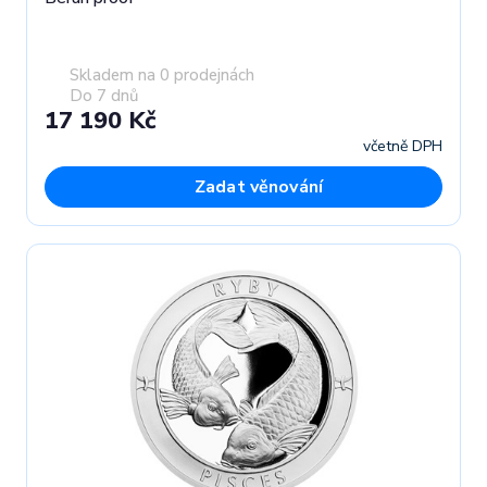
Skladem na 0 prodejnách
Do 7 dnů
17 190 Kč
včetně DPH
Zadat věnování