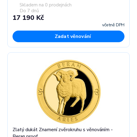
Skladem na 0 prodejnách
Do 7 dnů
17 190 Kč
včetně DPH
Zadat věnování
Zlatý dukát Znamení zvěrokruhu s věnováním -
Beran proof