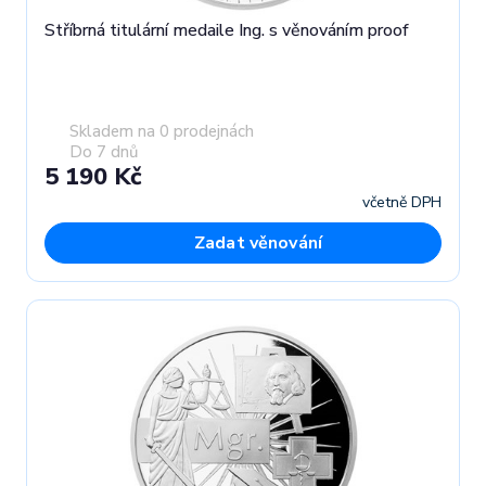
Stříbrná titulární medaile Ing. s věnováním proof
Skladem na 0 prodejnách
Do 7 dnů
5 190 Kč
včetně DPH
Zadat věnování