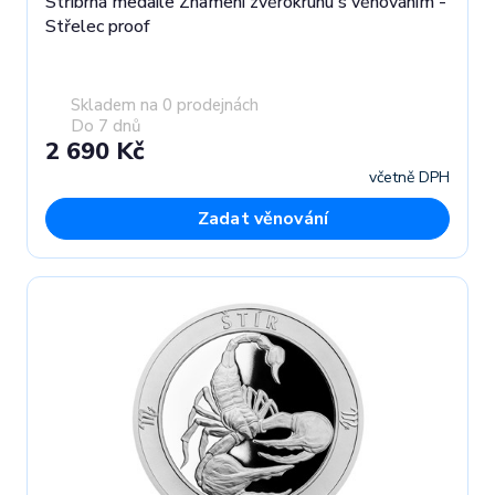
Stříbrná medaile Znamení zvěrokruhu s věnováním -
Střelec proof
Skladem na 0 prodejnách
Do 7 dnů
2 690 Kč
včetně DPH
Zadat věnování