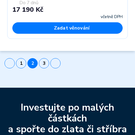
Do 7 dnů
17 190 Kč
včetně DPH
Zadat věnování
1
2
3
Investujte po malých
částkách
a spořte do zlata či stříbra