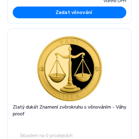
včetně DPH
Zadat věnování
Zlatý dukát Znamení zvěrokruhu s věnováním - Váhy
proof
Skladem na 0 prodejnách