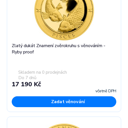
Zlatý dukát Znamení zvěrokruhu s věnováním -
Ryby proof
Skladem na 0 prodejnách
Do 7 dnů
17 190 Kč
včetně DPH
Zadat věnování