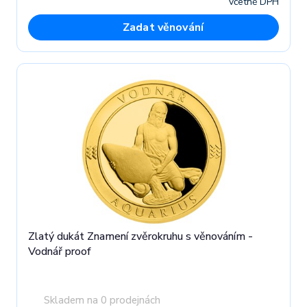
včetně DPH
Zadat věnování
Zlatý dukát Znamení zvěrokruhu s věnováním -
Vodnář proof
Skladem na 0 prodejnách