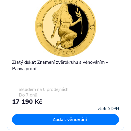
Zlatý dukát Znamení zvěrokruhu s věnováním -
Panna proof
Skladem na 0 prodejnách
Do 7 dnů
17 190 Kč
včetně DPH
Zadat věnování