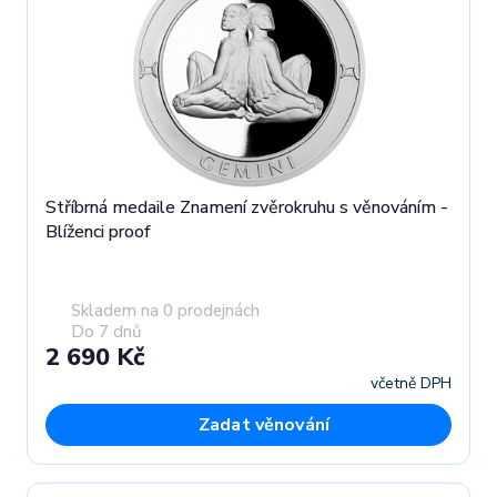
Stříbrná medaile Znamení zvěrokruhu s věnováním -
Blíženci proof
Skladem na 0 prodejnách
Do 7 dnů
2 690 Kč
včetně DPH
Zadat věnování