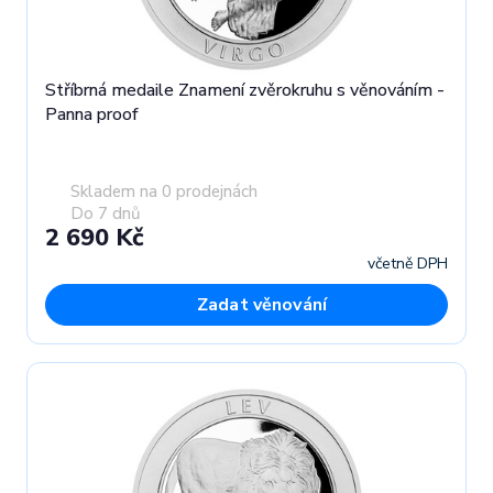
Stříbrná medaile Znamení zvěrokruhu s věnováním -
Panna proof
Skladem na 0 prodejnách
Do 7 dnů
2 690 Kč
včetně DPH
Zadat věnování