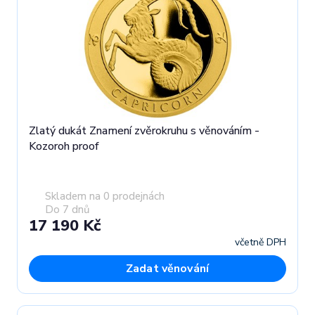
Zlatý dukát Znamení zvěrokruhu s věnováním -
Kozoroh proof
Skladem na 0 prodejnách
Do 7 dnů
17 190 Kč
včetně DPH
Zadat věnování