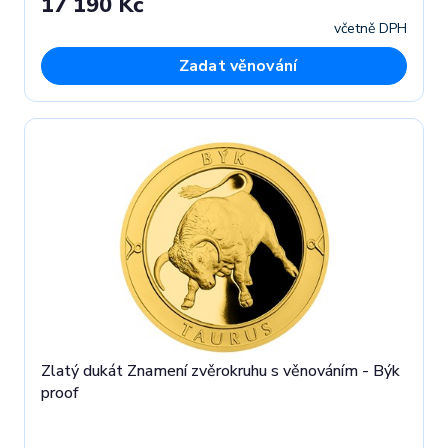
17 190 Kč
včetně DPH
Zadat věnování
Zlatý dukát Znamení zvěrokruhu s věnováním - Býk
proof