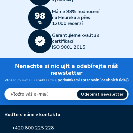
Máme 98% hodnocení
na Heureka a přes
12000 recenzí
Garantujeme kvalitu s
certifikací
ISO 9001:2015
Nenechte si nic ujít a odebírejte náš
newsletter
Vložením e-mailu souhlasíte s
podmínkami zpracování osobních údajů
Odebírat newsletter
Buďte s námi v kontaktu
+420 800 225 228