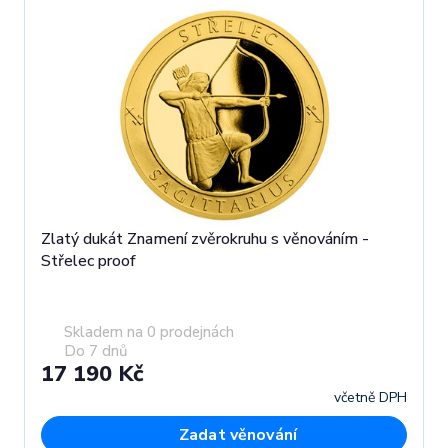
Zlatý dukát Znamení zvěrokruhu s věnováním -
Střelec proof
Skladem na 0 prodejnách
Do 7 dnů
17 190 Kč
včetně DPH
Zadat věnování