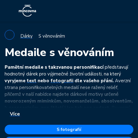
Dárky
S věnováním
Medaile s věnováním
Pamětní medaile s takzvanou personifikací
představují
hodnotný dárek pro výjimečné životní události, na který
vyryjeme
text
nebo
fotografii
dle vašeho přání.
Averzní
strana personifikovatelných medailí nese ražený reliéf,
přičemž v naší nabídce najdete dárkové motivy určené
novorozeným miminkům, novomanželům, absolventům,
k narozeninám, pro štěstí i jen tak pro radost.
Reverzní
Více
strana pak předkládá prázdný prostor pro rytinu.
Pokud si z následující nabídky ražených motivů nevyberete,
S fotografií
nabízíme i medaile s
oboustrannou personifikací
.
Ty mají