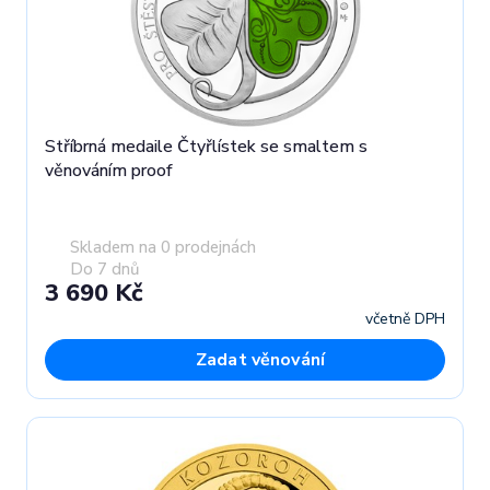
Stříbrná medaile Čtyřlístek se smaltem s
věnováním proof
Skladem na 0 prodejnách
Do 7 dnů
3 690 Kč
včetně DPH
Zadat věnování