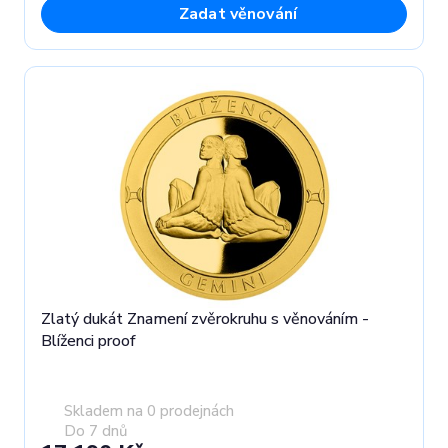
Zadat věnování
Zlatý dukát Znamení zvěrokruhu s věnováním -
Blíženci proof
Skladem na 0 prodejnách
Do 7 dnů