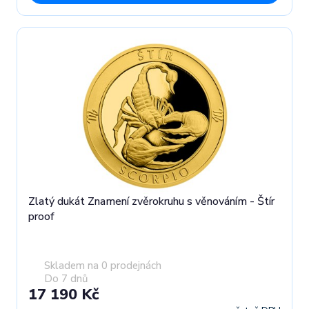
Zlatý dukát Znamení zvěrokruhu s věnováním - Štír
proof
Skladem na 0 prodejnách
Do 7 dnů
17 190 Kč