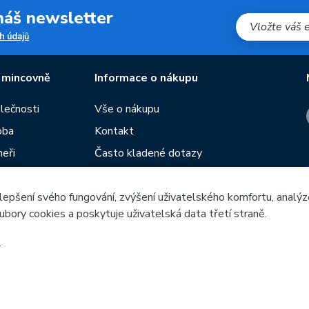
 náš newsletter
h údajů
 mincovně
Informace o nákupu
olečnosti
Vše o nákupu
oba
Kontakt
neři
Často kladené dotazy
Obchodní podmínky
lepšení svého fungování, zvýšení uživatelského komfortu, analýz
Prodejny České mincovny
ubory cookies a poskytuje uživatelská data třetí straně.
í
Rádce
Blog
.
Česká mincovna, a.s. © 1993 - 2026