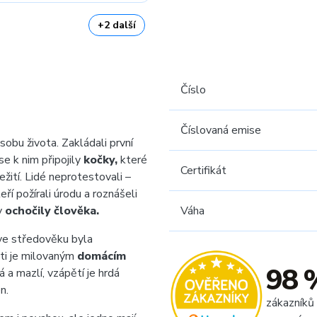
+2 další
Číslo
Číslovaná emise
obu života. Zakládali první
se k nim připojily
kočky,
které
Certifikát
žití. Lidé neprotestovali –
eří požírali úrodu a roznášeli
ky
ochočily člověka.
Váha
ve středověku byla
ti je milovaným
domácím
98 
á a mazlí, vzápětí je hrdá
n.
zákazníků