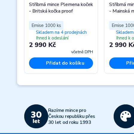
Stříbrná mince Plemena koček
Stříbrná m
- Britská kočka proof
- Mainská m
Emise 1000 ks
Emise 100
Skladem na 4 prodejnách
Skladem 
Ihned k odeslání
Ihned k 
2 990 Kč
2 990 K
včetně DPH
Přidat do košíku
Při
Previous
Razíme mince pro
Českou republiku přes
30 let od roku 1993