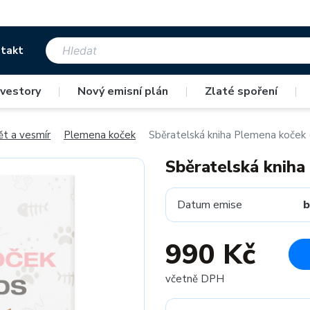
takt
nvestory
|
Nový emisní plán
|
Zlaté spoření
|
ět a vesmír
Plemena koček
Sběratelská kniha Plemena koček 
Sběratelská kniha
Datum emise
b
990 Kč
včetně DPH