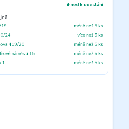
ihned k odeslání
jně
3/19
méně než 5 ks
20/24
více než 5 ks
tova 419/20
méně než 5 ks
Mírové náměstí 15
méně než 5 ks
o 1
méně než 5 ks