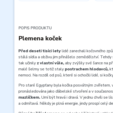
POPIS PRODUKTU
Plemena koček
Před deseti tisíci lety
lidé zanechali kočovného způs
stálá sídla a obživu jim přinášelo zemědělství. Tehdy 
tak učinily
z vlastní vůle,
aby zvýšily své šance na pře
malé šelmy se totiž staly
postrachem hlodavců,
kt
nemoci. Na rozdíl od psů, které si ochočili lidé, si koč
Pro staré Egypťany byla kočka posvátným zvířetem, 
pronásledována jako ďábelské stvoření a v současnos
mazlíčkem.
Umí být hravá i dravá. V jednu chvíli se lís
a odmítavá. Někdy je plná energie, jindy prospí celý de