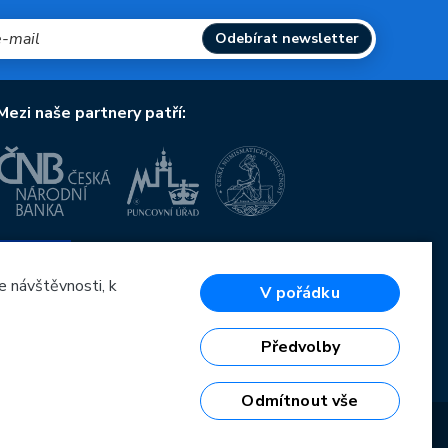
Odebírat newsletter
Mezi naše partnery patří:
Evropská unie
Evropský fond pro regionální rozvoj
OP Podnikání a inovace pro konkurenceschopnost
e návštěvnosti, k
V pořádku
Evropská unie
Evropský fond pro regionální rozvoj
Investice do vaší budoucnosti
Předvolby
Odmítnout vše