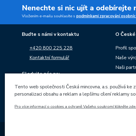
Nenechte si nic ujít a odebírejte
Vložením e-mailu souhlasíte s
podmínkami zpracování osobníc
Buďte s námi v kontaktu
O České
+420 800 225 228
Profil sp
Kontaktní formulář
Naše výr
Naši part
Sledujte nás na:
Kariéra
Tento web společnosti Česká mincovna, a.s. používá ke z
Zprávy
personalizaci obsahu a reklam a lepšímu cílení reklamy so
Ke stažen
Pro více informací o cookies a ochraně Vašeho soukromí klikněte zde