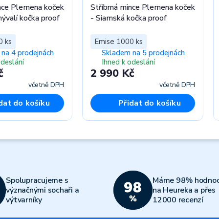
ince Plemena koček
Stříbrná mince Plemena koček
ývalí kočka proof
- Siamská kočka proof
0 ks
Emise 1000 ks
na 4 prodejnách
Skladem na 5 prodejnách
odeslání
Ihned k odeslání
č
2 990 Kč
včetně DPH
včetně DPH
dat do košíku
Přidat do košíku
Spolupracujeme s
Máme 98% hodnoc
význačnými sochaři a
na Heureka a přes
výtvarníky
12000 recenzí