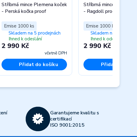
Stříbrná mince Plemena koček
Stříbrná mince Plemena
- Perská kočka proof
- Ragdoll proof
Emise 1000 ks
Emise 1000 ks
Skladem na 5 prodejnách
Skladem na 5 prodejn
Ihned k odeslání
Ihned k odeslání
2 990 Kč
2 990 Kč
včetně DPH
včet
Přidat do košíku
Přidat do koší
Next
ení
Garantujeme kvalitu s
certifikací
ISO 9001:2015