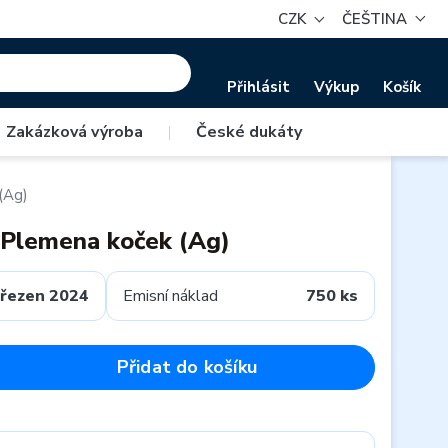
CZK
ČEŠTINA
Přihlásit
Výkup
Košík
Zakázková výroba
|
České dukáty
(Ag)
 Plemena koček (Ag)
řezen 2024
Emisní náklad
750 ks
Přidat do košíku