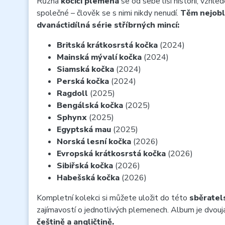
Různá
kočičí plemena
se od sebe liší historií, vzhle
společné – člověk se s nimi nikdy nenudí.
Těm nejobl
dvanáctidílná série stříbrných mincí:
Britská krátkosrstá kočka
(2024)
Mainská mývalí kočka
(2024)
Siamská kočka
(2024)
Perská kočka
(2024)
Ragdoll
(2025)
Bengálská kočka
(2025)
Sphynx
(2025)
Egyptská mau
(2025)
Norská lesní kočka
(2026)
Evropská krátkosrstá kočka
(2026)
Sibiřská kočka
(2026)
Habešská kočka
(2026)
Kompletní kolekci si můžete uložit do této
sběratel
zajímavostí o jednotlivých plemenech. Album je dvouj
češtině a angličtině.