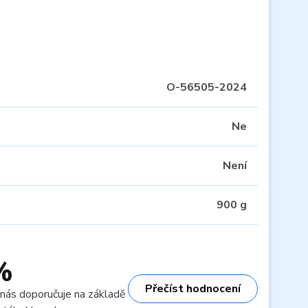
O-56505-2024
Ne
Není
900 g
%
Přečíst hodnocení
 nás doporučuje na základě