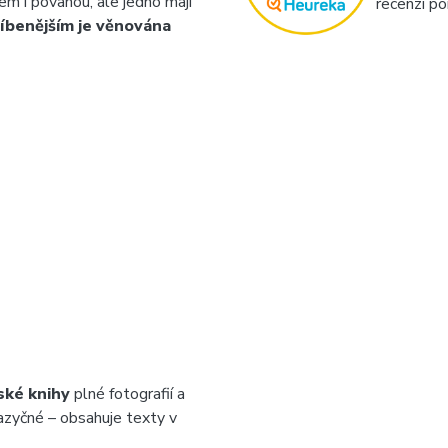
dem i povahou, ale jedno mají
recenzí po
íbenějším je věnována
ské knihy
plné fotografií a
azyčné – obsahuje texty v