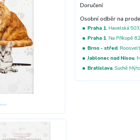
Doručení
Osobní odběr na prode
Next
Praha 1
, Havelská 50
Praha 1
, Na Příkopě 8
Brno - střed
, Roosvel
Jablonec nad Nisou
, 
Bratislava
, Suché Mýt