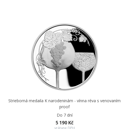
Strieborná medaila K narodeninám - vínna réva s venovaním
proof
Do 7 dní
5 190 Kč
vrátane DPH