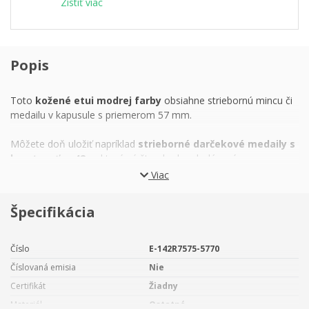
Zistiť viac
Popis
Toto
kožené etui modrej farby
obsiahne striebornú mincu či
medailu v kapusule s priemerom 57 mm.
Môžete doň uložiť napríklad
strieborné darčekové medaily s
hmotnosťou 42 g,
ktoré sú štandardne dodávané v
papierových škatuľkách:
Viac
Titulárne medail
y
Špecifikácia
Pre šťastie
K narodeninám – vínna réva
K narodeninám – vínna réva – s vyrytým venovaním
Číslo
E-142R7575-5770
K narodeninám – oslava
Číslovaná emisia
Nie
Vyšperkujte darček elegantným obalom a váš úspech je
Certifikát
Žiadny
zaručený!
Materiál
Ostatné