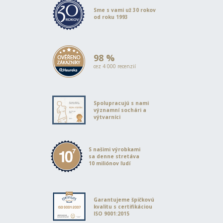
Sme s vami už 30 rokov
od roku 1993
98 %
cez 4 000 recenzií
Spolupracujú s nami
významní sochári a
výtvarníci
S našimi výrobkami
sa denne stretáva
10 miliónov ľudí
Garantujeme špičkovú
kvalitu s certifikáciou
ISO 9001:2015