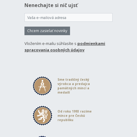
Nenechajte si nič ujsť
Chcem zasielať novinky
Vložením e-mailu súhlasíte s
podmienkami
spracovania osobných údajov
Sme tradičný český
výrobca a predajca
pamätných mincí a
medailí
Od roku 1993 razíme
mince pre Českú
republiku