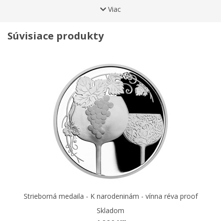
Viac
Hmotnosť
67 g
Súvisiace produkty
Strieborná medaila - K narodeninám - vínna réva proof
Skladom