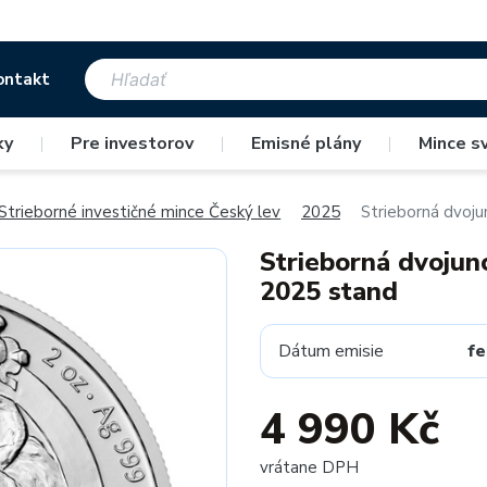
ontakt
ky
|
Pre investorov
|
Emisné plány
|
Mince s
Strieborné investičné mince Český lev
2025
Strieborná dvoju
Strieborná dvojun
2025 stand
Dátum emisie
fe
4 990 Kč
vrátane DPH