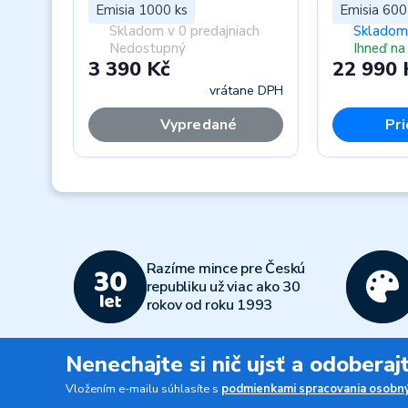
Emisia 1000 ks
Emisia 600
Skladom v 0 predajniach
Skladom 
Nedostupný
Ihneď na
3 390 Kč
22 990 
vrátane DPH
Vypredané
Pri
Previous
Razíme mince pre Českú
republiku už viac ako 30
rokov od roku 1993
Nenechajte si nič ujsť a odobera
Vložením e-mailu súhlasíte s
podmienkami spracovania osobný