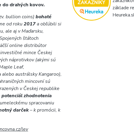
zákazníko
e do drahých kovov.
základe re
Heureka.s
v. bullion coins)
bohaté
íme od roku
2017
a obľúbili si
u, ale aj v Maďarsku,
 Spojených štátoch
äčší online distribútor
 investičné mince Českej
vých náprotivkov (akými sú
Maple Leaf,
a alebo austrálsky Kangaroo),
ahraničných mincovní sú
 razených v Českej republike
 potenciál zhodnotenia
 umeleckému spracovaniu
dnotný darček
–
k promócii, k
covna.cz/lev