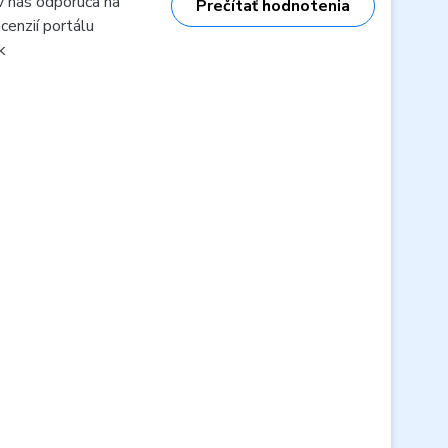
v nás odporúča na
Prečítať hodnotenia
cenzií portálu
k