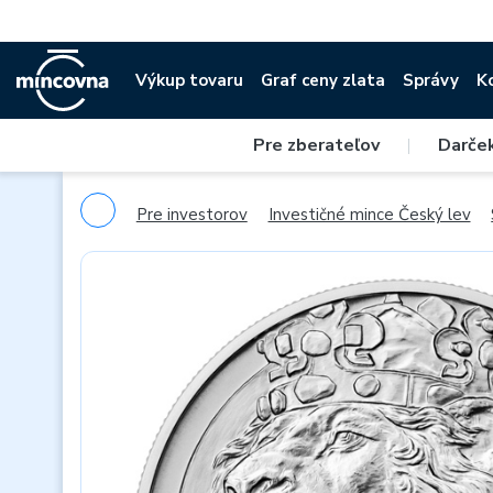
Výkup tovaru
Graf ceny zlata
Správy
K
Pre zberateľov
|
Darče
Pre investorov
Investičné mince Český lev