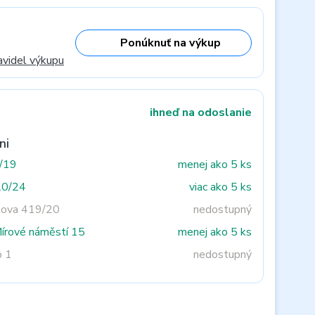
Ponúknuť na výkup
avidel výkupu
ihneď na odoslanie
ni
3/19
menej ako 5 ks
20/24
viac ako 5 ks
tova 419/20
nedostupný
Mírové náměstí 15
menej ako 5 ks
o 1
nedostupný