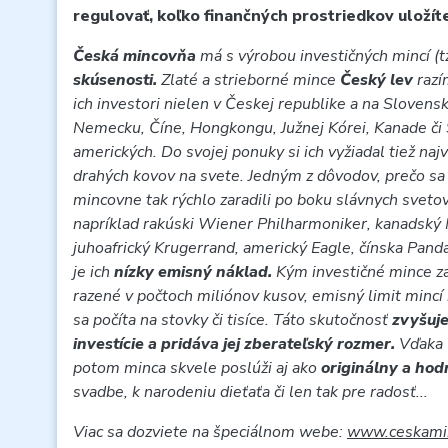
regulovať, koľko finančných prostriedkov uložít
Česká mincovňa
má s výrobou investičných mincí (tz
skúsenosti.
Zlaté a strieborné mince
Český lev
raz
ich investori nielen v Českej republike a na Slovensk
Nemecku, Číne, Hongkongu, Južnej Kórei, Kanade či
amerických. Do svojej ponuky si ich vyžiadal tiež najv
drahých kovov na svete. Jedným z dôvodov, prečo sa
mincovne tak rýchlo zaradili po boku slávnych sveto
napríklad rakúski Wiener Philharmoniker, kanadský 
juhoafrický Krugerrand, americký Eagle, čínska Pand
je ich
nízky emisný náklad.
Kým investičné mince z
razené v počtoch miliónov kusov, emisný limit mincí
sa počíta na stovky či tisíce. Táto skutočnosť
zvyšuje
investície a pridáva jej zberateľský rozmer.
Vďaka
potom minca skvele poslúži aj ako
originálny a ho
svadbe, k narodeniu dieťaťa či len tak pre radosť...
Viac sa dozviete na špeciálnom webe:
www.ceskamin