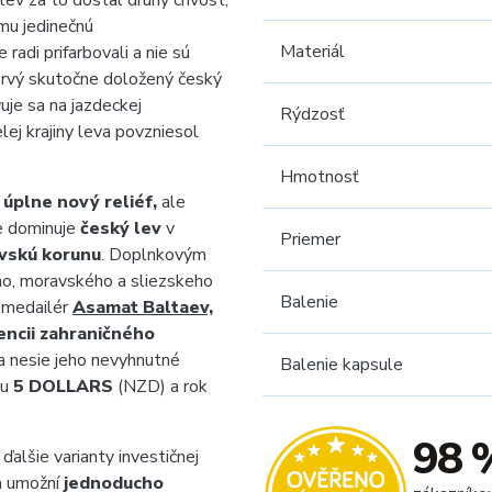
 lev za to dostal druhý chvost,
 mu jedinečnú
Materiál
radi prifarbovali a nie sú
– prvý skutočne doložený český
uje sa na jazdeckej
Rýdzosť
lej krajiny leva povzniesol
Hmotnosť
e
úplne nový reliéf,
ale
e dominuje
český lev
v
Priemer
vskú korunu
. Doplnkovým
ho, moravského a sliezskeho
Balenie
e medailér
Asamat Baltaev,
cencii zahraničného
na nesie jeho nevyhnutné
Balenie kapsule
tu
5 DOLLARS
(NZD) a rok
98 
ďalšie varianty investičnej
ám umožní
jednoducho