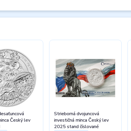
desaťuncová
Strieborná dvojuncová
minca Český lev
investičná minca Český lev
d
2025 stand číslované