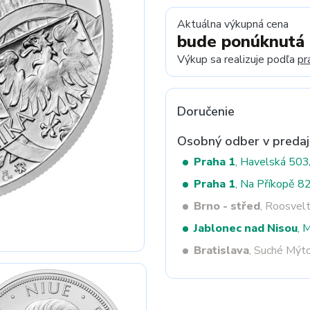
Aktuálna výkupná cena
bude ponúknutá
Next
Výkup sa realizuje podľa
pr
Doručenie
Osobný odber v predaj
Praha 1
, Havelská 50
Praha 1
, Na Příkopě 8
Brno - střed
, Roosvel
Jablonec nad Nisou
, 
Bratislava
, Suché Mýt