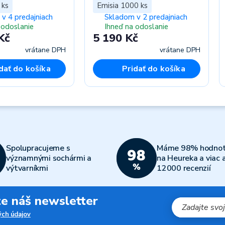
 ks
Emisia 1000 ks
v 4 predajniach
Skladom v 2 predajniach
 odoslanie
Ihneď na odoslanie
Kč
5 190 Kč
vrátane DPH
vrátane DPH
dať do košíka
Pridať do košíka
Spolupracujeme s
Máme 98% hodnot
významnými sochármi a
na Heureka a viac 
výtvarníkmi
12000 recenzií
jte náš newsletter
ch údajov