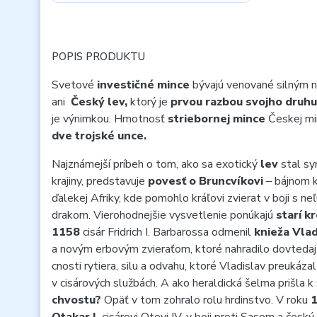
POPIS PRODUKTU
Svetové
investičné mince
bývajú venované silným
ani
Český lev,
ktorý je
prvou razbou svojho druhu
je výnimkou. Hmotnosť
striebornej mince
Českej mi
dve trojské unce.
Najznámejší príbeh o tom, ako sa exotický
lev
stal s
krajiny, predstavuje
povesť o Bruncvíkovi
– bájnom k
ďalekej Afriky, kde pomohlo kráľovi zvierat v boji s n
drakom. Vierohodnejšie vysvetlenie ponúkajú
starí k
1158
cisár Fridrich I. Barbarossa odmenil
knieža Vlad
a novým erbovým zvieraťom, ktoré nahradilo dovtedajš
cnosti rytiera, silu a odvahu, ktoré Vladislav preukáza
v cisárových službách. A ako heraldická šelma prišla 
chvostu?
Opäť v tom zohralo rolu hrdinstvo. V roku