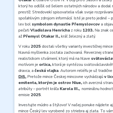
Otakar I.
cisárovi Otovi IV. v boji proti Sasom a český
ktorý ho odlíšil od šeliem ostatných národov a dodal
prestíž. Stredovekí spisovatelia však svoje rozprávanie 
spoľahlivým zdrojom informácií. Isté je preto jediné 
lev bol
symbolom dynastie Přemyslovcov
a objav
pečati
Vladislava Henricha
z roku
1203.
Na znak ce
až
Přemysl Otakar II.,
kráľ železný a zlatý.
V roku
2025
dostali všetky varianty investičnej minc
hlavná myšlienka zostala zachovaná. Reverznej stran
realistickom stvárnení, ktorý má na hlave
svätovácla
motívom je
orlica,
ktorá je syntézou svätováclavské
dravca, a
česká vlajka
. Autorom reliéfu je už tradičn
DiS.
Pretože mince Českej mincovne vychádzajú
v li
emitenta, ktorým je ostrov Niue,
ich averzná stra
atribúty – portrét kráľa
Karola III.,
nominálnu hodno
emisie
2025
.
Investujte múdro a štýlovo! V našej ponuke nájdete aj 
mince Český lev vyrobené zo striebra aj zlata. To v