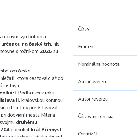
Číslo
 národným symbolom a
 určenou na český trh,
nie
Emitent
ncovne s ročníkom
2025
sú
Nominálna hodnota
ymbolom českej
niežati, ktoré cestovalo až do
Autor averzu
eľútostným
ronikári.
Podľa nich v roku
Autor reverzu
islava II.
kráľovskou korunou
iu orlicu. Lev predstavoval
l pri dobýjaní mesta Milána
Číslovaná emisia
k svojmu
druhému
1204
pomohol
kráľ Přemysl
Certifikát