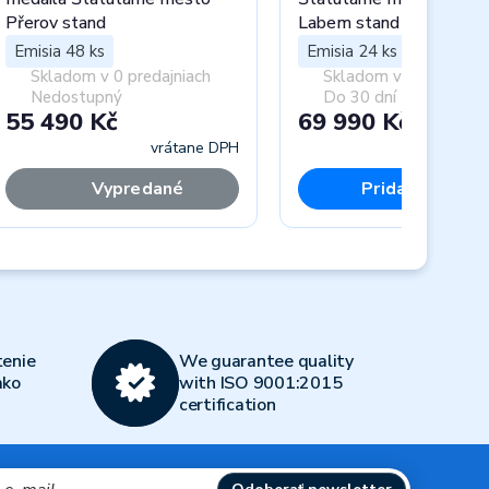
Přerov stand
Labem stand
Emisia 48 ks
Emisia 24 ks
Skladom v 0 predajniach
Skladom v 0 predajnia
Nedostupný
Do 30 dní
55 490 Kč
69 990 Kč
vrátane DPH
vráta
Vypredané
Pridať do koší
Next
enie
We guarantee quality
ako
with ISO 9001:2015
certification