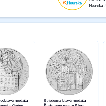
Heureka.s
polkilová medaila
Strieborná kilová medaila
 mesto Kladno
Štatutárne mesto Přerov