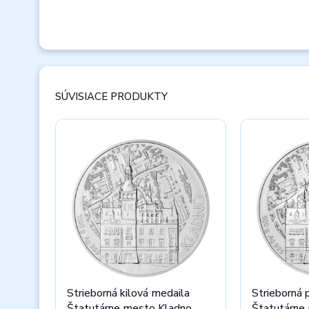
SÚVISIACE PRODUKTY
Strieborná kilová medaila
Strieborná 
Štatutárne mesto Kladno
Štatutárne