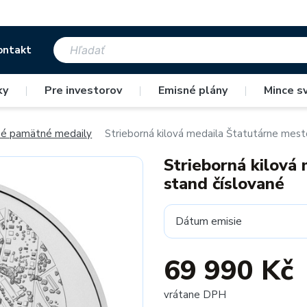
ontakt
ky
|
Pre investorov
|
Emisné plány
|
Mince s
né pamätné medaily
Strieborná kilová medaila Štatutárne mest
Strieborná kilová
stand číslované
Dátum emisie
69 990 Kč
vrátane DPH