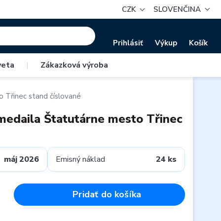
CZK
SLOVENČINA
Prihlásiť
Výkup
Košík
veta
|
Zákazková výroba
o Třinec stand číslované
 medaila Štatutárne mesto Třinec
máj 2026
Emisný náklad
24 ks
Pridať do košíka