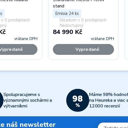
stand
ks
Emisia 24 ks
v 0 predajniach
Skladom v 0 predajniach
pný
Nedostupný
Kč
84 990 Kč
vrátane DPH
vrátane DPH
Vypredané
Vypredané
Spolupracujeme s
Máme 98% hodnot
významnými sochármi a
na Heureka a viac 
výtvarníkmi
12000 recenzií
jte náš newsletter