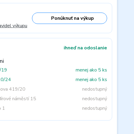
Ponúknuť na výkup
avidel výkupu
ihneď na odoslanie
ni
3/19
menej ako 5 ks
20/24
menej ako 5 ks
tova 419/20
nedostupný
Mírové náměstí 15
nedostupný
o 1
nedostupný