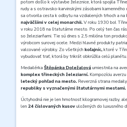
potom došlo k výstavbe železnice, ktorá spojila Třin
rudy a s ostravsko-karvinskými zásobami kamenného u
sa otvorila cesta k odbytu na vzdialených trhoch a na k
najväčšími v celej monarchii.
V roku 1930 bol Třin
v roku 2018 na štatutárne mesto. Po celý ten čas rás
so železiarňami. Tie sú dnes s 2,5 milióna ton produk
výrobcom surovej ocele. Medzi hlavné produkty patr
valcované výrobky. Zo všetkých
koľajníc,
ktoré v Třinc
vybudovať trať, ktorá by trikrát obkrúžila celú planét
Medailérka
Štěpánka Doležalová
umiestnila na ave
komplex třineckých železiarní.
Kompozíciu averzu
letecký pohľad na mesto.
Reverzná strana medail
republiky s vyznačenými štatutárnymi mestami.
Úctyhodná nie je len hmotnosť kilogramovej razby, ale 
len
24 číslovaných kusov
uložených do luxusného d