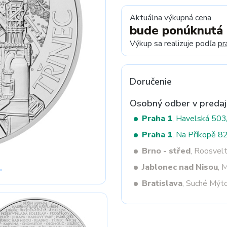
Aktuálna výkupná cena
bude ponúknutá
Next
Výkup sa realizuje podľa
pr
Doručenie
Osobný odber v predaj
Praha 1
, Havelská 50
Praha 1
, Na Příkopě 8
Brno - střed
, Roosvel
Jablonec nad Nisou
, 
Bratislava
, Suché Mýt