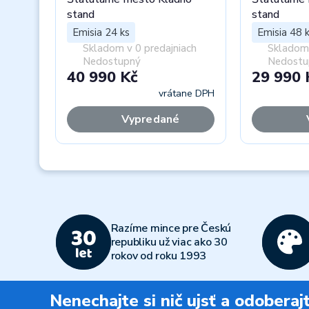
stand
stand
Emisia 24 ks
Emisia 48 
Skladom v 0 predajniach
Skladom 
Nedostupný
Nedostu
40 990 Kč
29 990 
vrátane DPH
Vypredané
Previous
Razíme mince pre Českú
republiku už viac ako 30
rokov od roku 1993
Nenechajte si nič ujsť a odobera