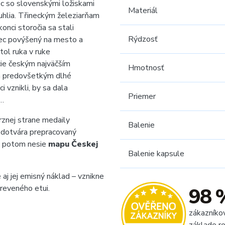
ec so slovenskými ložiskami
Materiál
hlia. Třineckým železiarňam
onci storočia sa stali
Rýdzosť
ec povýšený na mesto a
tol ruka v ruke
cie českým najväčším
Hmotnosť
ia predovšetkým dlhé
i vznikli, by sa dala
Priemer
u…
rznej strane medaily
Balenie
 dotvára prepracovaný
y potom nesie
mapu Českej
Balenie kapsule
aj jej emisný náklad – vznikne
reveného etui.
98 
zákazníko
základe re