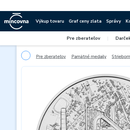
Výkup tovaru
Graf ceny zlata
Správy
K
Pre zberateľov
|
Darče
Pre zberateľov
Pamätné medaily
Striebor