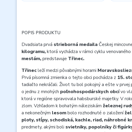
POPIS PRODUKTU
Dvadsiata prvá
strieborná medaila
Českej mincovn
kilogramu,
ktorá vychádza v rámci cyklu venovanéh
mestám,
predstavuje
Třinec.
Třinec
leží medzi pôvabnými horami
Moravskosliez
Prvá písomná zmienka o tejto obci pochádza z
15. st
tadiaľto nekráčali. Život tu bol pokojný a ešte v prvej 
o jednu z mnohých
poľnohospodárskych obcí
vo vl
ktorá v regióne spravovala habsburské majetky. V rok
zlom. Vzhľadom k bohatým náleziskám
železnej rud
a nekonečným
lesom
bolo rozhodnuté o založení
žel
ploty, stĺpy, schodiská, kachle, riad, náhrobné k
predmety, akými boli
svietniky, popolníky či figúrk