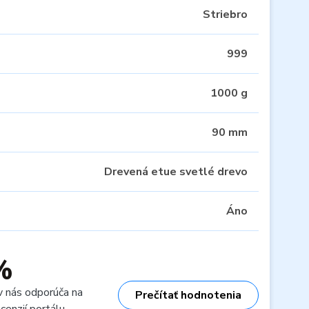
Striebro
999
1000 g
90 mm
Drevená etue svetlé drevo
Áno
%
v nás odporúča na
Prečítať hodnotenia
cenzií portálu