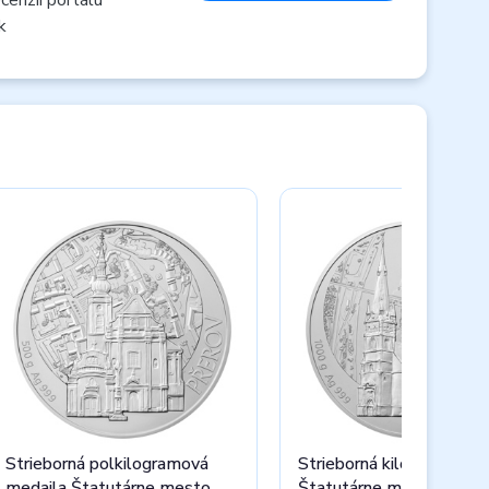
k
Strieborná polkilogramová
Strieborná kilová medail
medaila Štatutárne mesto
Štatutárne mesto Ústí 