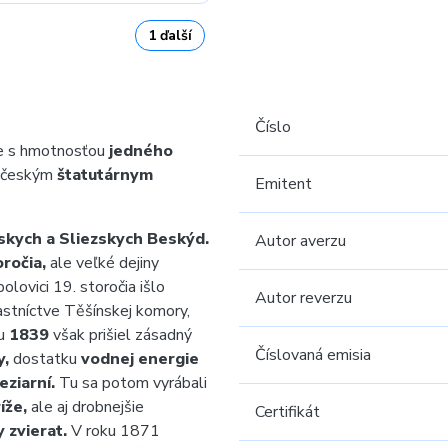
1 ďalší
Číslo
e s hmotnosťou
jedného
o českým
štatutárnym
Emitent
skych a Sliezskych Beskýd.
Autor averzu
oročia,
ale veľké dejiny
polovici 19. storočia išlo
Autor reverzu
astníctve Těšínskej komory,
u
1839
však prišiel zásadný
Číslovaná emisia
y,
dostatku
vodnej energie
eziarní.
Tu sa potom vyrábali
ríže,
ale aj drobnejšie
Certifikát
y zvierat.
V roku 1871